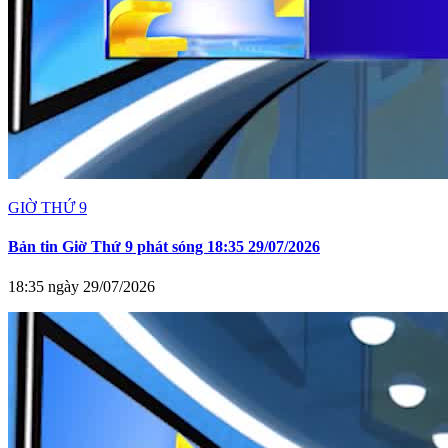
GIỜ THỨ 9
Bản tin Giờ Thứ 9 phát sóng 18:35 29/07/2026
18:35 ngày 29/07/2026