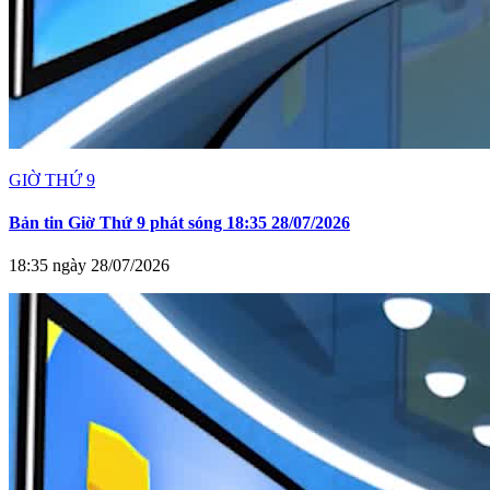
GIỜ THỨ 9
Bản tin Giờ Thứ 9 phát sóng 18:35 28/07/2026
18:35 ngày 28/07/2026