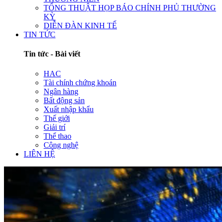
TỔNG THUẬT HỌP BÁO CHÍNH PHỦ THƯỜNG
KỲ
DIỄN ĐÀN KINH TẾ
TIN TỨC
Tin tức - Bài viết
HAC
Tài chính chứng khoán
Ngân hàng
Bất động sản
Xuất nhập khẩu
Thế giới
Giải trí
Thể thao
Công nghệ
LIÊN HỆ