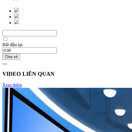
Bắt đầu tại
Chia sẻ
VIDEO LIÊN QUAN
Xem thêm