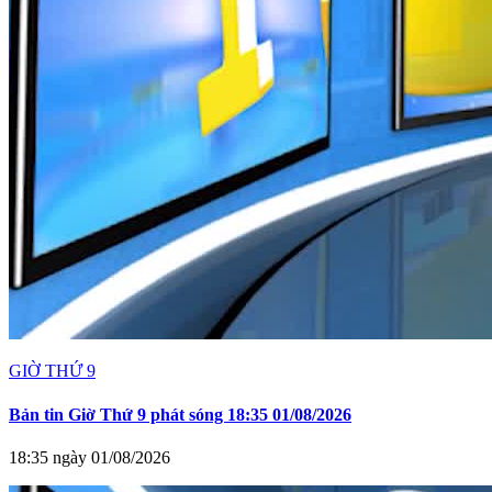
GIỜ THỨ 9
Bản tin Giờ Thứ 9 phát sóng 18:35 01/08/2026
18:35 ngày 01/08/2026