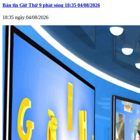
Bản tin Giờ Thứ 9 phát sóng 18:35 04/08/2026
18:35 ngày 04/08/2026