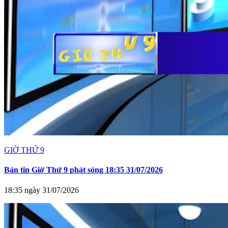
GIỜ THỨ 9
Bản tin Giờ Thứ 9 phát sóng 18:35 31/07/2026
18:35 ngày 31/07/2026