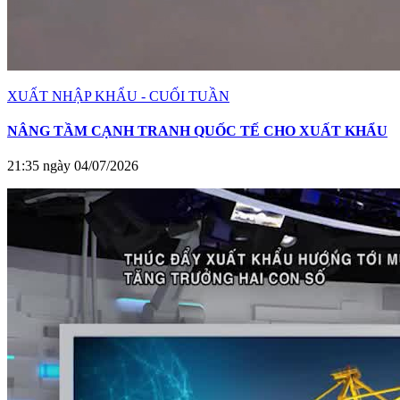
XUẤT NHẬP KHẨU - CUỐI TUẦN
NÂNG TẦM CẠNH TRANH QUỐC TẾ CHO XUẤT KHẨU
21:35 ngày 04/07/2026