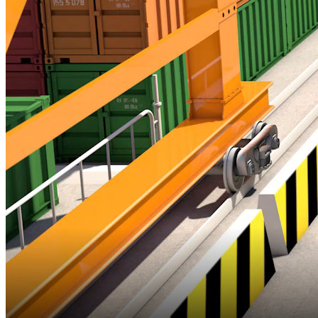
Bắt đầu tại
Chia sẻ
Trong thời gian gần đây, xanh hóa cảng biển đang là xu hướng của
thế giới và Việt Nam cũng không nằm ngoài xu hướng này.
Việc giảm phát thải tại cảng biển không chỉ làm tăng hiệu quả kinh
tế biển mà còn góp phần bảo đảm cho việc các doanh nghiệp có cơ
hội đầu tư thay thế dây chuyền lạc hậu bằng dây chuyền công nghệ
hiệu suất cao, tiết kiệm năng lượng, tốt cho môi trường.
Vậy thực trạng phát triển hệ thống cảng biển xanh quốc gia hiện
đang ra sao?