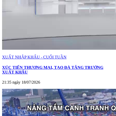
XUẤT NHẬP KHẨU - CUỐI TUẦN
XÚC TIẾN THƯƠNG MẠI, TẠO ĐÀ TĂNG TRƯỞNG
XUẤT KHẨU
21:35 ngày 18/07/2026