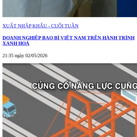
XUẤT NHẬP KHẨU - CUỐI TUẦN
DOANH NGHIỆP BAO BÌ VIỆT NAM TRÊN HÀNH TRÌNH
XANH HOÁ
21:35 ngày 02/05/2026