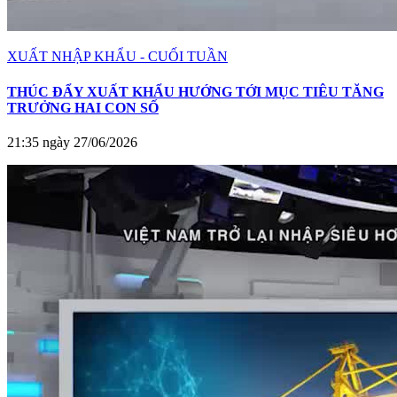
XUẤT NHẬP KHẨU - CUỐI TUẦN
THÚC ĐẨY XUẤT KHẨU HƯỚNG TỚI MỤC TIÊU TĂNG
TRƯỞNG HAI CON SỐ
21:35 ngày 27/06/2026