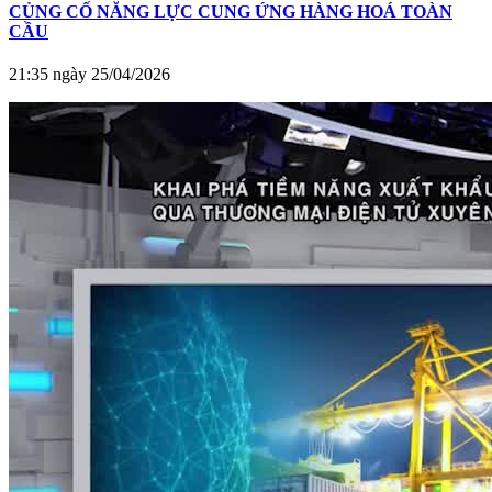
CỦNG CỐ NĂNG LỰC CUNG ỨNG HÀNG HOÁ TOÀN
CẦU
21:35 ngày 25/04/2026