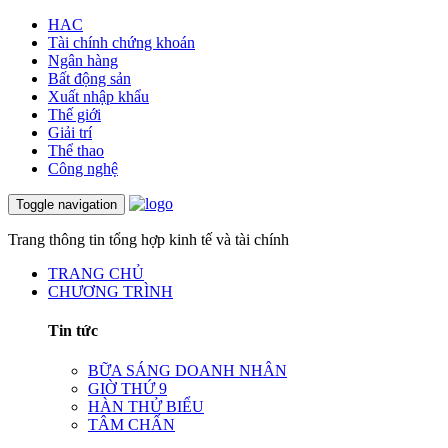
HAC
Tài chính chứng khoán
Ngân hàng
Bất động sản
Xuất nhập khẩu
Thế giới
Giải trí
Thể thao
Công nghệ
Toggle navigation
Trang thông tin tổng hợp kinh tế và tài chính
TRANG CHỦ
CHƯƠNG TRÌNH
Tin tức
BỮA SÁNG DOANH NHÂN
GIỜ THỨ 9
HÀN THỬ BIỂU
TÂM CHẤN