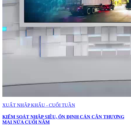
XUẤT NHẬP KHẨU - CUỐI TUẦN
KIỂM SOÁT NHẬP SIÊU, ỔN ĐỊNH CÁN CÂN THƯƠNG
MẠI NỬA CUỐI NĂM