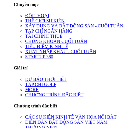
Chuyên mục
ĐỐI THOẠI
THẾ GIỚI SỰ KIỆN
XÂY DỰNG VÀ BẤT ĐỘNG SẢN - CUỐI TUẦN
TẠP CHÍ NGÂN HÀNG
TÀI CHÍNH THUẾ
CHỨNG KHOÁN CUỐI TUẦN
TIÊU ĐIỂM KINH TẾ
XUẤT NHẬP KHẨU - CUỐI TUẦN
STARTUP 360
Giải trí
DỰ BÁO THỜI TIẾT
TẠP CHÍ GOLF
MORE
CHƯƠNG TRÌNH ĐẶC BIỆT
Chương trình đặc biệt
CÁC SỰ KIỆN KINH TẾ VĂN HÓA NỔI BẬT
DIỄN ĐÀN BẤT ĐỘNG SẢN VIỆT NAM
THƯỜNG NIÊN