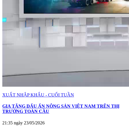
XUẤT NHẬP KHẨU - CUỐI TUẦN
GIA TĂNG DẤU ẤN NÔNG SẢN VIỆT NAM TRÊN THỊ
TRƯỜNG TOÀN CẦU
21:35 ngày 23/05/2026