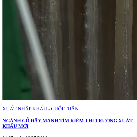
XUẤT NHẬP KHẨU - CUỐI TUẦN
NGÀNH GỖ ĐẨY MẠNH TÌM KIẾM THỊ TRƯỜNG XUẤT
KHẨU MỚI