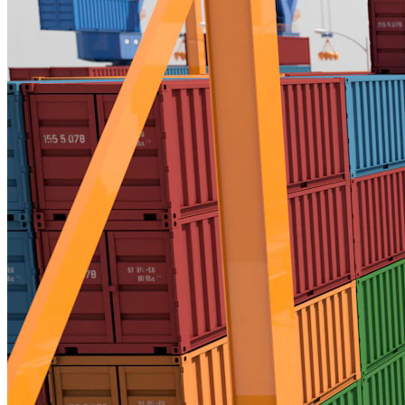
XUẤT NHẬP KHẨU - CUỐI TUẦN
PHÁT TRIỂN HỆ THỐNG CẢNG XANH, THÔNG MINH
Nguồn: SCTV8 - VITV
21:35 ngày 06/12/2025