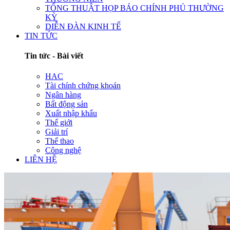
TỔNG THUẬT HỌP BÁO CHÍNH PHỦ THƯỜNG
KỲ
DIỄN ĐÀN KINH TẾ
TIN TỨC
Tin tức - Bài viết
HAC
Tài chính chứng khoán
Ngân hàng
Bất động sản
Xuất nhập khẩu
Thế giới
Giải trí
Thể thao
Công nghệ
LIÊN HỆ