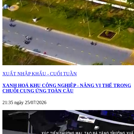
XUẤT NHẬP KHẨU - CUỐI TUẦN
XANH HOÁ KHU CÔNG NGHIỆP - NÂNG VỊ THẾ TRONG
CHUỖI CUNG ỨNG TOÀN CẦU
21:35 ngày 25/07/2026