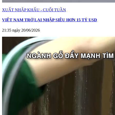
XUẤT NHẬP KHẨU - CUỐI TUẦN
VIỆT NAM TRỞ LẠI NHẬP SIÊU HƠN 15 TỶ USD
21:35 ngày 20/06/2026