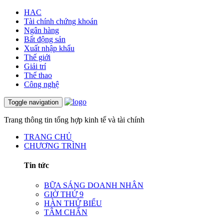
HAC
Tài chính chứng khoán
Ngân hàng
Bất động sản
Xuất nhập khẩu
Thế giới
Giải trí
Thể thao
Công nghệ
Toggle navigation
Trang thông tin tổng hợp kinh tế và tài chính
TRANG CHỦ
CHƯƠNG TRÌNH
Tin tức
BỮA SÁNG DOANH NHÂN
GIỜ THỨ 9
HÀN THỬ BIỂU
TÂM CHẤN