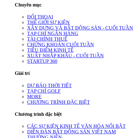
Chuyên mục
ĐỐI THOẠI
THẾ GIỚI SỰ KIỆN
XÂY DỰNG VÀ BẤT ĐỘNG SẢN - CUỐI TUẦN
TẠP CHÍ NGÂN HÀNG
TÀI CHÍNH THUẾ
CHỨNG KHOÁN CUỐI TUẦN
TIÊU ĐIỂM KINH TẾ
XUẤT NHẬP KHẨU - CUỐI TUẦN
STARTUP 360
Giải trí
DỰ BÁO THỜI TIẾT
TẠP CHÍ GOLF
MORE
CHƯƠNG TRÌNH ĐẶC BIỆT
Chương trình đặc biệt
CÁC SỰ KIỆN KINH TẾ VĂN HÓA NỔI BẬT
DIỄN ĐÀN BẤT ĐỘNG SẢN VIỆT NAM
THƯỜNG NIÊN