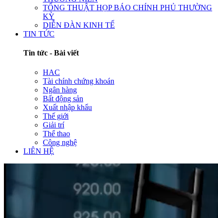
TỔNG THUẬT HỌP BÁO CHÍNH PHỦ THƯỜNG
KỲ
DIỄN ĐÀN KINH TẾ
TIN TỨC
Tin tức - Bài viết
HAC
Tài chính chứng khoán
Ngân hàng
Bất động sản
Xuất nhập khẩu
Thế giới
Giải trí
Thể thao
Công nghệ
LIÊN HỆ