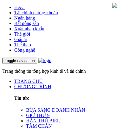
HAC
Tài chính chứng khoán
Ngân hàng
Bất động sản
Xuất nhập khẩu
Thế giới
Giải trí
Thể thao
Công nghệ
Toggle navigation
Trang thông tin tổng hợp kinh tế và tài chính
TRANG CHỦ
CHƯƠNG TRÌNH
Tin tức
BỮA SÁNG DOANH NHÂN
GIỜ THỨ 9
HÀN THỬ BIỂU
TÂM CHẤN