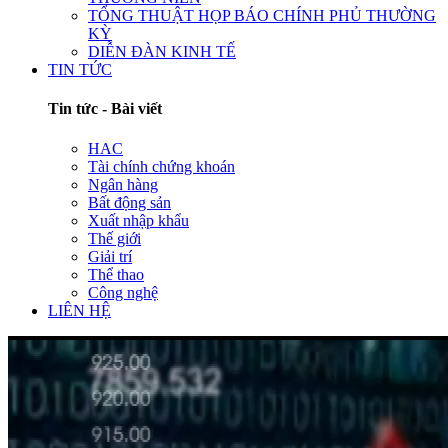
TỔNG THUẬT HỌP BÁO CHÍNH PHỦ THƯỜNG
KỲ
DIỄN ĐÀN KINH TẾ
TIN TỨC
Tin tức - Bài viết
HAC
Tài chính chứng khoán
Ngân hàng
Bất động sản
Xuất nhập khẩu
Thế giới
Giải trí
Thể thao
Công nghệ
LIÊN HỆ