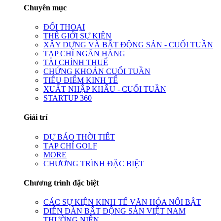
Chuyên mục
ĐỐI THOẠI
THẾ GIỚI SỰ KIỆN
XÂY DỰNG VÀ BẤT ĐỘNG SẢN - CUỐI TUẦN
TẠP CHÍ NGÂN HÀNG
TÀI CHÍNH THUẾ
CHỨNG KHOÁN CUỐI TUẦN
TIÊU ĐIỂM KINH TẾ
XUẤT NHẬP KHẨU - CUỐI TUẦN
STARTUP 360
Giải trí
DỰ BÁO THỜI TIẾT
TẠP CHÍ GOLF
MORE
CHƯƠNG TRÌNH ĐẶC BIỆT
Chương trình đặc biệt
CÁC SỰ KIỆN KINH TẾ VĂN HÓA NỔI BẬT
DIỄN ĐÀN BẤT ĐỘNG SẢN VIỆT NAM
THƯỜNG NIÊN