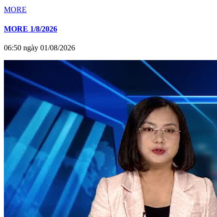
MORE
MORE 1/8/2026
06:50 ngày 01/08/2026