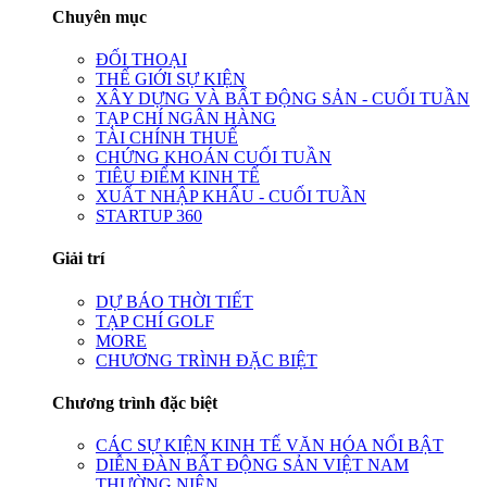
Chuyên mục
ĐỐI THOẠI
THẾ GIỚI SỰ KIỆN
XÂY DỰNG VÀ BẤT ĐỘNG SẢN - CUỐI TUẦN
TẠP CHÍ NGÂN HÀNG
TÀI CHÍNH THUẾ
CHỨNG KHOÁN CUỐI TUẦN
TIÊU ĐIỂM KINH TẾ
XUẤT NHẬP KHẨU - CUỐI TUẦN
STARTUP 360
Giải trí
DỰ BÁO THỜI TIẾT
TẠP CHÍ GOLF
MORE
CHƯƠNG TRÌNH ĐẶC BIỆT
Chương trình đặc biệt
CÁC SỰ KIỆN KINH TẾ VĂN HÓA NỔI BẬT
DIỄN ĐÀN BẤT ĐỘNG SẢN VIỆT NAM
THƯỜNG NIÊN