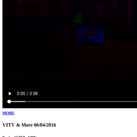
MORE
VITV & More 06/04/2016