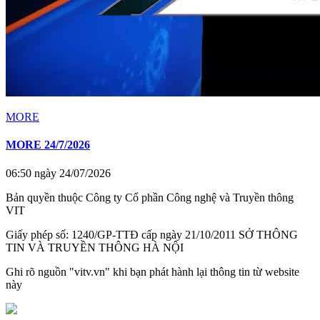
MORE
MORE 24/7/2026
06:50 ngày 24/07/2026
Bản quyền thuộc Công ty Cổ phần Công nghệ và Truyền thông
VIT
Giấy phép số: 1240/GP-TTĐ cấp ngày 21/10/2011 SỞ THÔNG
TIN VÀ TRUYỀN THÔNG HÀ NỘI
Ghi rõ nguồn "vitv.vn" khi bạn phát hành lại thông tin từ website
này