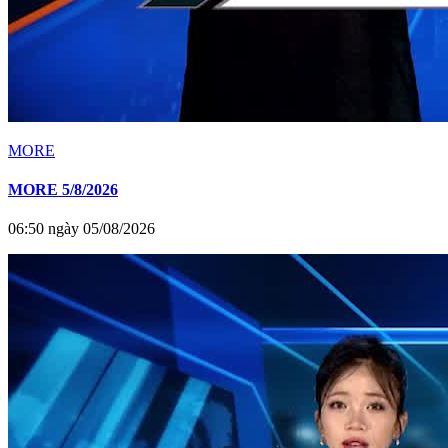
MORE
MORE 5/8/2026
06:50 ngày 05/08/2026