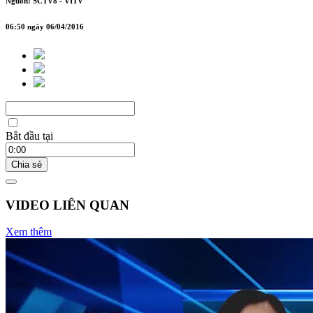
Nguồn: SCTV8 - VITV
06:50 ngày 06/04/2016
Bắt đầu tại
Chia sẻ
VIDEO LIÊN QUAN
Xem thêm