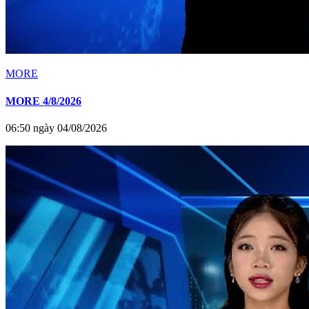
MORE
MORE 4/8/2026
06:50 ngày 04/08/2026