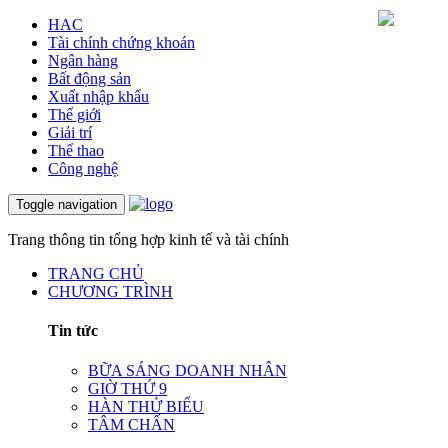
HAC
Tài chính chứng khoán
Ngân hàng
Bất động sản
Xuất nhập khẩu
Thế giới
Giải trí
Thể thao
Công nghệ
Toggle navigation
Trang thông tin tổng hợp kinh tế và tài chính
TRANG CHỦ
CHƯƠNG TRÌNH
Tin tức
BỮA SÁNG DOANH NHÂN
GIỜ THỨ 9
HÀN THỬ BIỂU
TÂM CHẤN