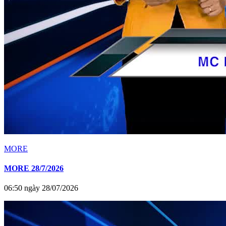
MORE
MORE 28/7/2026
06:50 ngày 28/07/2026