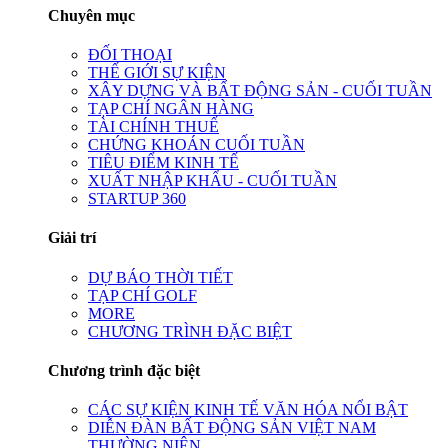
Chuyên mục
ĐỐI THOẠI
THẾ GIỚI SỰ KIỆN
XÂY DỰNG VÀ BẤT ĐỘNG SẢN - CUỐI TUẦN
TẠP CHÍ NGÂN HÀNG
TÀI CHÍNH THUẾ
CHỨNG KHOÁN CUỐI TUẦN
TIÊU ĐIỂM KINH TẾ
XUẤT NHẬP KHẨU - CUỐI TUẦN
STARTUP 360
Giải trí
DỰ BÁO THỜI TIẾT
TẠP CHÍ GOLF
MORE
CHƯƠNG TRÌNH ĐẶC BIỆT
Chương trình đặc biệt
CÁC SỰ KIỆN KINH TẾ VĂN HÓA NỔI BẬT
DIỄN ĐÀN BẤT ĐỘNG SẢN VIỆT NAM
THƯỜNG NIÊN