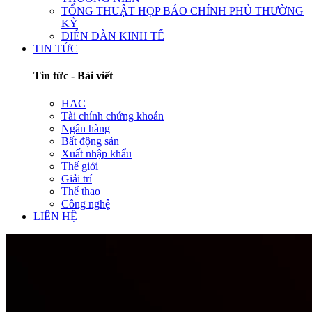
TỔNG THUẬT HỌP BÁO CHÍNH PHỦ THƯỜNG
KỲ
DIỄN ĐÀN KINH TẾ
TIN TỨC
Tin tức - Bài viết
HAC
Tài chính chứng khoán
Ngân hàng
Bất động sản
Xuất nhập khẩu
Thế giới
Giải trí
Thể thao
Công nghệ
LIÊN HỆ