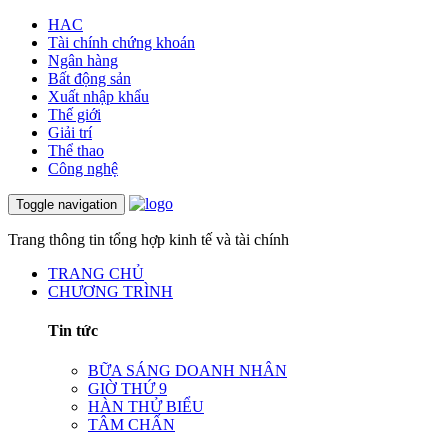
HAC
Tài chính chứng khoán
Ngân hàng
Bất động sản
Xuất nhập khẩu
Thế giới
Giải trí
Thể thao
Công nghệ
Toggle navigation
Trang thông tin tổng hợp kinh tế và tài chính
TRANG CHỦ
CHƯƠNG TRÌNH
Tin tức
BỮA SÁNG DOANH NHÂN
GIỜ THỨ 9
HÀN THỬ BIỂU
TÂM CHẤN