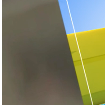
GIỜ THỨ 9
Nguồn: SCTV8 - VITV
18:35 ngày 05/12/2025