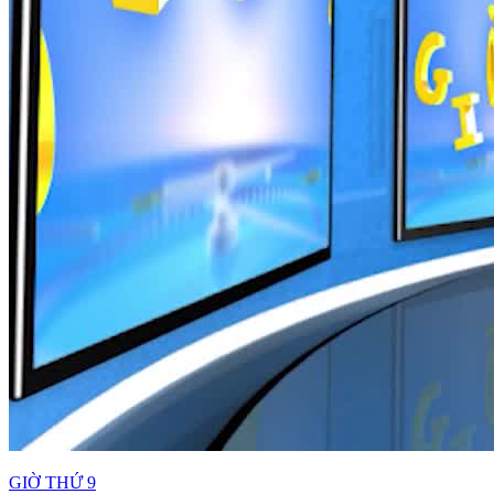
GIỜ THỨ 9