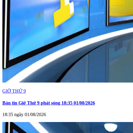
GIỜ THỨ 9
Bản tin Giờ Thứ 9 phát sóng 18:35 01/08/2026
18:35 ngày 01/08/2026