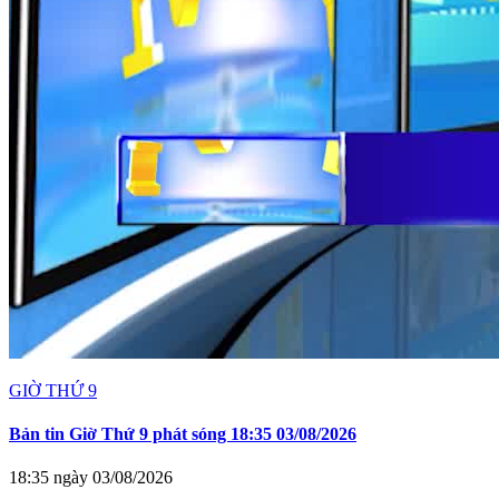
GIỜ THỨ 9
Bản tin Giờ Thứ 9 phát sóng 18:35 03/08/2026
18:35 ngày 03/08/2026