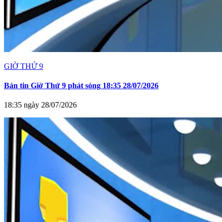
GIỜ THỨ 9
Bản tin Giờ Thứ 9 phát sóng 18:35 28/07/2026
18:35 ngày 28/07/2026