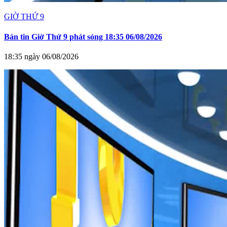
GIỜ THỨ 9
Bản tin Giờ Thứ 9 phát sóng 18:35 06/08/2026
18:35 ngày 06/08/2026