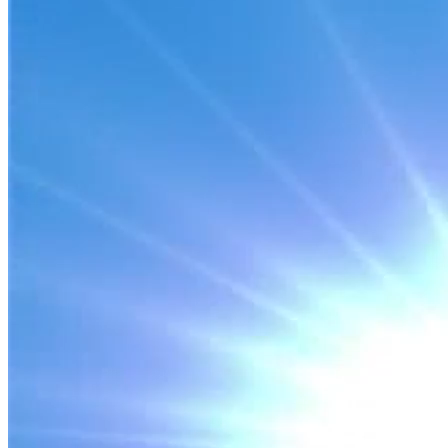
TÀI CHÍNH THUẾ
NÂNG CAO HIỆU QUẢ TRIỂN KHAI LUẬT THUẾ GIÁ
TRỊ GIA TĂNG TRONG THỰC TIỄN
Nguồn: SCTV8 - VITV