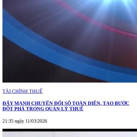
TÀI CHÍNH THUẾ
ĐẨY MẠNH CHUYỂN ĐỔI SỐ TOÀN DIỆN, TẠO BƯỚC
ĐỘT PHÁ TRONG QUẢN LÝ THUẾ
21:35 ngày 11/03/2026