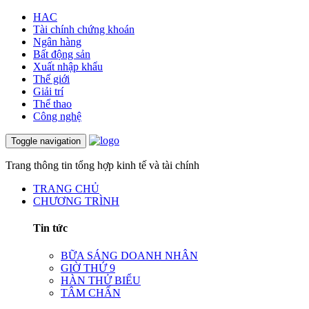
HAC
Tài chính chứng khoán
Ngân hàng
Bất động sản
Xuất nhập khẩu
Thế giới
Giải trí
Thể thao
Công nghệ
Toggle navigation
Trang thông tin tổng hợp kinh tế và tài chính
TRANG CHỦ
CHƯƠNG TRÌNH
Tin tức
BỮA SÁNG DOANH NHÂN
GIỜ THỨ 9
HÀN THỬ BIỂU
TÂM CHẤN