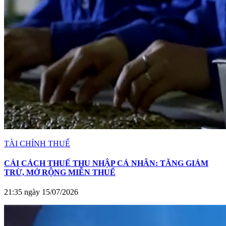
TÀI CHÍNH THUẾ
CẢI CÁCH THUẾ THU NHẬP CÁ NHÂN: TĂNG GIẢM
TRỪ, MỞ RỘNG MIỄN THUẾ
21:35 ngày 15/07/2026