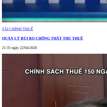
TÀI CHÍNH THUẾ
QUẢN LÝ RỦI RO CHỐNG THẤT THU THUẾ
21:35 ngày 22/04/2026