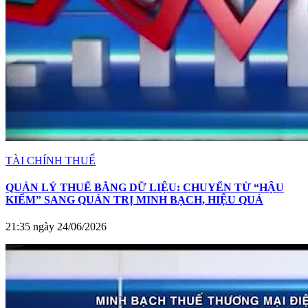
TÀI CHÍNH THUẾ
QUẢN LÝ THUẾ BẰNG DỮ LIỆU: CHUYỂN TỪ “HẬU
KIỂM” SANG QUẢN TRỊ MINH BẠCH, HIỆU QUẢ
21:35 ngày 24/06/2026