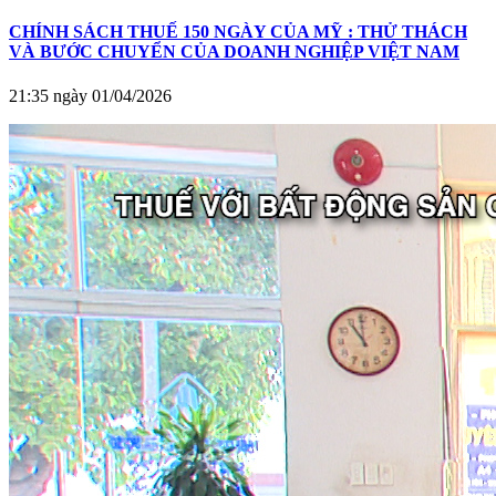
CHÍNH SÁCH THUẾ 150 NGÀY CỦA MỸ : THỬ THÁCH
VÀ BƯỚC CHUYỂN CỦA DOANH NGHIỆP VIỆT NAM
21:35 ngày 01/04/2026