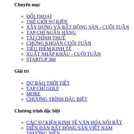
Chuyên mục
ĐỐI THOẠI
THẾ GIỚI SỰ KIỆN
XÂY DỰNG VÀ BẤT ĐỘNG SẢN - CUỐI TUẦN
TẠP CHÍ NGÂN HÀNG
TÀI CHÍNH THUẾ
CHỨNG KHOÁN CUỐI TUẦN
TIÊU ĐIỂM KINH TẾ
XUẤT NHẬP KHẨU - CUỐI TUẦN
STARTUP 360
Giải trí
DỰ BÁO THỜI TIẾT
TẠP CHÍ GOLF
MORE
CHƯƠNG TRÌNH ĐẶC BIỆT
Chương trình đặc biệt
CÁC SỰ KIỆN KINH TẾ VĂN HÓA NỔI BẬT
DIỄN ĐÀN BẤT ĐỘNG SẢN VIỆT NAM
THƯỜNG NIÊN