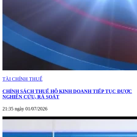
TÀI CHÍNH THUẾ
CHÍNH SÁCH THUẾ HỘ KINH DOANH TIẾP TỤC ĐƯỢC
NGHIÊN CỨU, RÀ SOÁT
21:35 ngày 01/07/2026