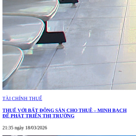
TÀI CHÍNH THUẾ
THUẾ VỚI BẤT ĐỘNG SẢN CHO THUÊ – MINH BẠCH
ĐỂ PHÁT TRIỂN THỊ TRƯỜNG
21:35 ngày 18/03/2026