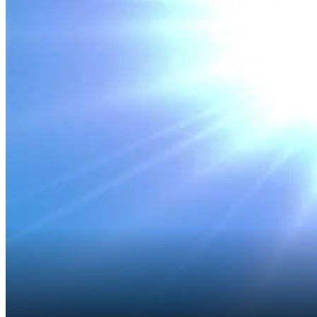
21:35 ngày 05/11/2025
Bắt đầu tại
Chia sẻ
Từ ngày 1/7/2025, Luật Thuế Giá trị Gia tăng (GTGT) số
48/2024/QH15 chính thức có hiệu lực, với mục tiêu tạo ra một
khung chính sách thuế minh bạch, công bằng và phù hợp hơn với
thực tiễn phát triển của nền kinh tế. Luật mới được kỳ vọng sẽ giúp
đơn giản hóa thủ tục hành chính, mở rộng cơ sở thuế. Tuy nhiên,
trong quá trình thực thi, nhiều doanh nghiệp vẫn gặp phải không ít
khó khăn, vướng mắc.
Vậy cụ thể công tác triển khai luật thuế mới đang có những khó
khăn gì? Làm thế nào để doanh nghiệp thuận lợi hơn trong tiếp cận
chính sách?