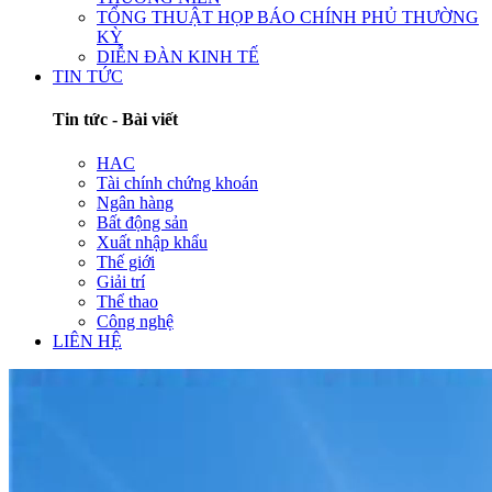
TỔNG THUẬT HỌP BÁO CHÍNH PHỦ THƯỜNG
KỲ
DIỄN ĐÀN KINH TẾ
TIN TỨC
Tin tức - Bài viết
HAC
Tài chính chứng khoán
Ngân hàng
Bất động sản
Xuất nhập khẩu
Thế giới
Giải trí
Thể thao
Công nghệ
LIÊN HỆ