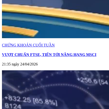
CHỨNG KHOÁN CUỐI TUẦN
VƯỢT CHUẨN FTSE, TIẾN TỚI NÂNG HẠNG MSCI
21:35 ngày 24/04/2026