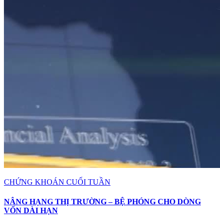
CHỨNG KHOÁN CUỐI TUẦN
NÂNG HẠNG THỊ TRƯỜNG – BỆ PHÓNG CHO DÒNG
VỐN DÀI HẠN