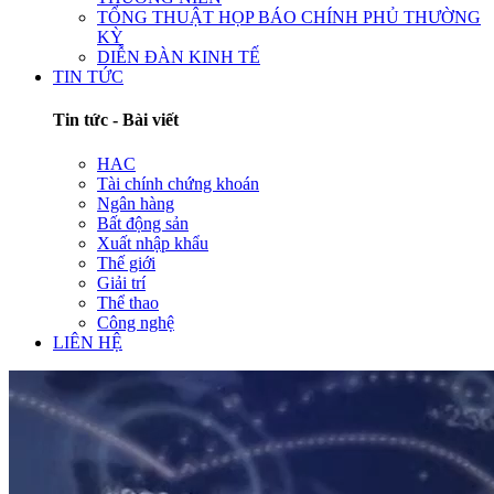
TỔNG THUẬT HỌP BÁO CHÍNH PHỦ THƯỜNG
KỲ
DIỄN ĐÀN KINH TẾ
TIN TỨC
Tin tức - Bài viết
HAC
Tài chính chứng khoán
Ngân hàng
Bất động sản
Xuất nhập khẩu
Thế giới
Giải trí
Thể thao
Công nghệ
LIÊN HỆ