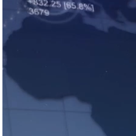
CHỨNG KHOÁN CUỐI TUẦN
NIÊM YẾT CỔ PHIẾU DNNN - KHI BÀI TOÁN VỐN HÓA
GẶP BÀI TOÁN THỂ CHẾ
Nguồn: SCTV8 - VITV