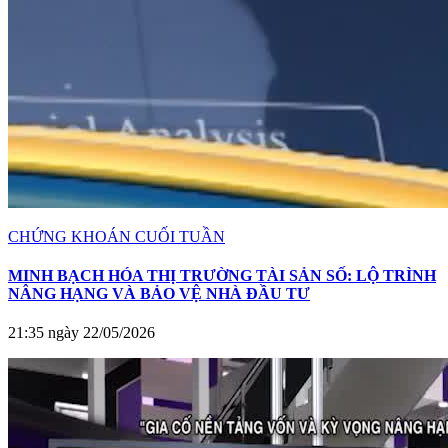
CHỨNG KHOÁN CUỐI TUẦN
MINH BẠCH HÓA THỊ TRƯỜNG TÀI SẢN SỐ: LỘ TRÌNH
NÂNG HẠNG VÀ BẢO VỆ NHÀ ĐẦU TƯ
21:35 ngày 22/05/2026