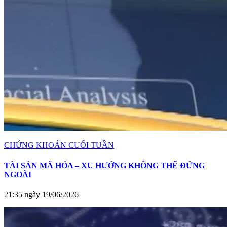
CHỨNG KHOÁN CUỐI TUẦN
TÀI SẢN MÃ HÓA – XU HƯỚNG KHÔNG THỂ ĐỨNG
NGOÀI
21:35 ngày 19/06/2026