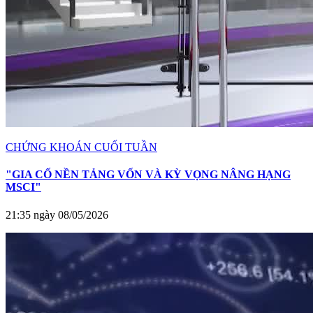
CHỨNG KHOÁN CUỐI TUẦN
"GIA CỐ NỀN TẢNG VỐN VÀ KỲ VỌNG NÂNG HẠNG
MSCI"
21:35 ngày 08/05/2026