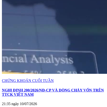
CHỨNG KHOÁN CUỐI TUẦN
NGHỊ ĐỊNH 200/2026/NĐ-CP VÀ DÒNG CHẢY VỐN TRÊN
TTCK VIỆT NAM
21:35 ngày 10/07/2026