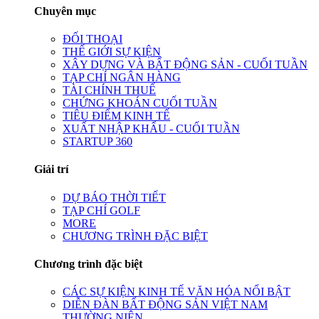
Chuyên mục
ĐỐI THOẠI
THẾ GIỚI SỰ KIỆN
XÂY DỰNG VÀ BẤT ĐỘNG SẢN - CUỐI TUẦN
TẠP CHÍ NGÂN HÀNG
TÀI CHÍNH THUẾ
CHỨNG KHOÁN CUỐI TUẦN
TIÊU ĐIỂM KINH TẾ
XUẤT NHẬP KHẨU - CUỐI TUẦN
STARTUP 360
Giải trí
DỰ BÁO THỜI TIẾT
TẠP CHÍ GOLF
MORE
CHƯƠNG TRÌNH ĐẶC BIỆT
Chương trình đặc biệt
CÁC SỰ KIỆN KINH TẾ VĂN HÓA NỔI BẬT
DIỄN ĐÀN BẤT ĐỘNG SẢN VIỆT NAM
THƯỜNG NIÊN