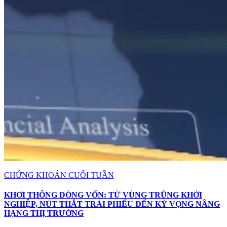
CHỨNG KHOÁN CUỐI TUẦN
KHƠI THÔNG DÒNG VỐN: TỪ VÙNG TRŨNG KHỞI
NGHIỆP, NÚT THẮT TRÁI PHIẾU ĐẾN KỲ VỌNG NÂNG
HẠNG THỊ TRƯỜNG