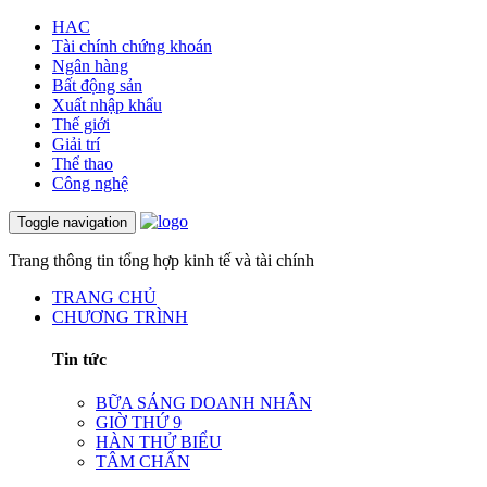
HAC
Tài chính chứng khoán
Ngân hàng
Bất động sản
Xuất nhập khẩu
Thế giới
Giải trí
Thể thao
Công nghệ
Toggle navigation
Trang thông tin tổng hợp kinh tế và tài chính
TRANG CHỦ
CHƯƠNG TRÌNH
Tin tức
BỮA SÁNG DOANH NHÂN
GIỜ THỨ 9
HÀN THỬ BIỂU
TÂM CHẤN