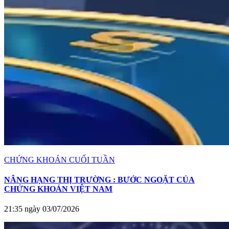
CHỨNG KHOÁN CUỐI TUẦN
NÂNG HẠNG THỊ TRƯỜNG : BƯỚC NGOẶT CỦA
CHỨNG KHOÁN VIỆT NAM
21:35 ngày 03/07/2026