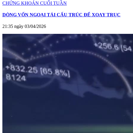
CHỨNG KHOÁN CUỐI TUẦN
DÒNG VỐN NGOẠI TÁI CẤU TRÚC ĐỂ XOAY TRỤC
21:35 ngày 03/04/2026