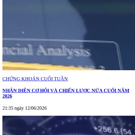
CHỨNG KHOÁN CUỐI TUẦN
NHẬN DIỆN CƠ HỘI VÀ CHIẾN LƯỢC NỬA CUỐI NĂM
2026
21:35 ngày 12/06/2026