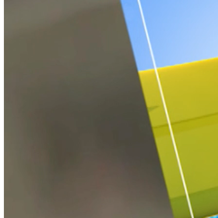
GIỜ THỨ 9
Nguồn: SCTV8 - VITV
18:35 ngày 05/06/2026