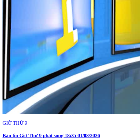
GIỜ THỨ 9
Bản tin Giờ Thứ 9 phát sóng 18:35 01/08/2026