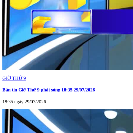
GIỜ THỨ 9
Bản tin Giờ Thứ 9 phát sóng 18:35 29/07/2026
18:35 ngày 29/07/2026