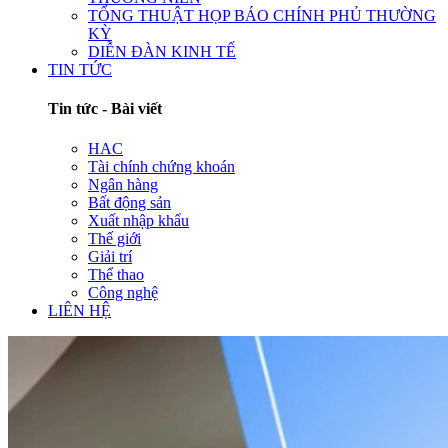
TỔNG THUẬT HỌP BÁO CHÍNH PHỦ THƯỜNG
KỲ
DIỄN ĐÀN KINH TẾ
TIN TỨC
Tin tức - Bài viết
HAC
Tài chính chứng khoán
Ngân hàng
Bất động sản
Xuất nhập khẩu
Thế giới
Giải trí
Thể thao
Công nghệ
LIÊN HỆ