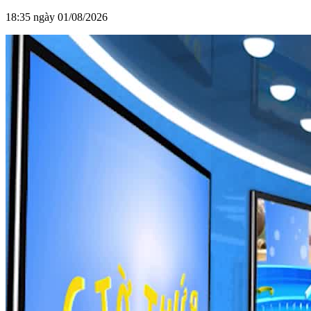
18:35 ngày 01/08/2026