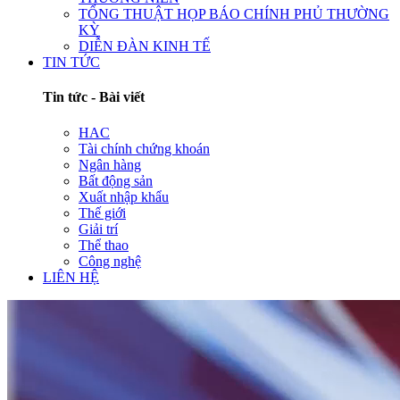
TỔNG THUẬT HỌP BÁO CHÍNH PHỦ THƯỜNG
KỲ
DIỄN ĐÀN KINH TẾ
TIN TỨC
Tin tức - Bài viết
HAC
Tài chính chứng khoán
Ngân hàng
Bất động sản
Xuất nhập khẩu
Thế giới
Giải trí
Thể thao
Công nghệ
LIÊN HỆ