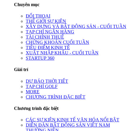
Chuyên mục
ĐỐI THOẠI
THẾ GIỚI SỰ KIỆN
XÂY DỰNG VÀ BẤT ĐỘNG SẢN - CUỐI TUẦN
TẠP CHÍ NGÂN HÀNG
TÀI CHÍNH THUẾ
CHỨNG KHOÁN CUỐI TUẦN
TIÊU ĐIỂM KINH TẾ
XUẤT NHẬP KHẨU - CUỐI TUẦN
STARTUP 360
Giải trí
DỰ BÁO THỜI TIẾT
TẠP CHÍ GOLF
MORE
CHƯƠNG TRÌNH ĐẶC BIỆT
Chương trình đặc biệt
CÁC SỰ KIỆN KINH TẾ VĂN HÓA NỔI BẬT
DIỄN ĐÀN BẤT ĐỘNG SẢN VIỆT NAM
THƯỜNG NIÊN