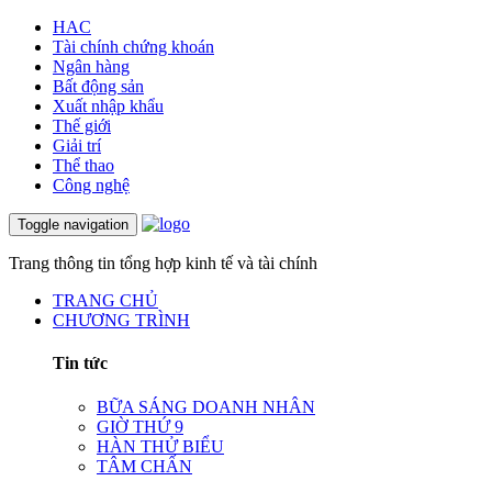
HAC
Tài chính chứng khoán
Ngân hàng
Bất động sản
Xuất nhập khẩu
Thế giới
Giải trí
Thể thao
Công nghệ
Toggle navigation
Trang thông tin tổng hợp kinh tế và tài chính
TRANG CHỦ
CHƯƠNG TRÌNH
Tin tức
BỮA SÁNG DOANH NHÂN
GIỜ THỨ 9
HÀN THỬ BIỂU
TÂM CHẤN