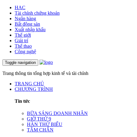
HAC
Tài chính chứng khoán
Ngân hàng
Bất động sản
Xuất nhập khẩu
Thế giới
Giải trí
Thể thao
Công nghệ
Toggle navigation
Trang thông tin tổng hợp kinh tế và tài chính
TRANG CHỦ
CHƯƠNG TRÌNH
Tin tức
BỮA SÁNG DOANH NHÂN
GIỜ THỨ 9
HÀN THỬ BIỂU
TÂM CHẤN