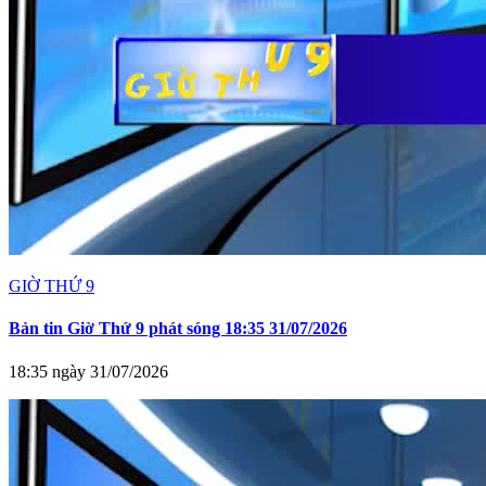
GIỜ THỨ 9
Bản tin Giờ Thứ 9 phát sóng 18:35 31/07/2026
18:35 ngày 31/07/2026