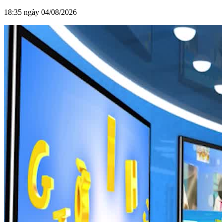
18:35 ngày 04/08/2026