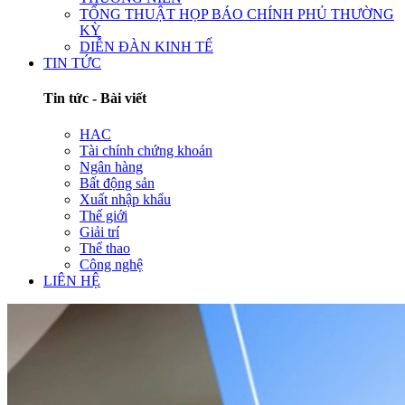
TỔNG THUẬT HỌP BÁO CHÍNH PHỦ THƯỜNG
KỲ
DIỄN ĐÀN KINH TẾ
TIN TỨC
Tin tức - Bài viết
HAC
Tài chính chứng khoán
Ngân hàng
Bất động sản
Xuất nhập khẩu
Thế giới
Giải trí
Thể thao
Công nghệ
LIÊN HỆ