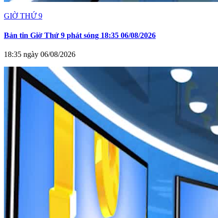
GIỜ THỨ 9
Bản tin Giờ Thứ 9 phát sóng 18:35 06/08/2026
18:35 ngày 06/08/2026