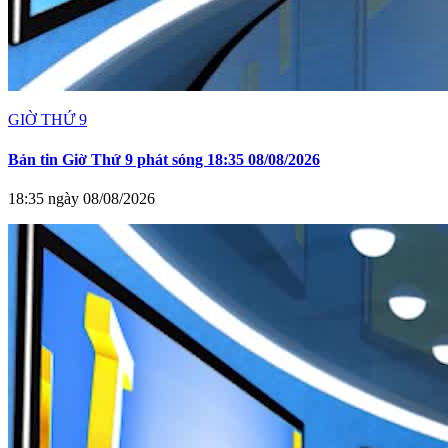
GIỜ THỨ 9
Bản tin Giờ Thứ 9 phát sóng 18:35 08/08/2026
18:35 ngày 08/08/2026