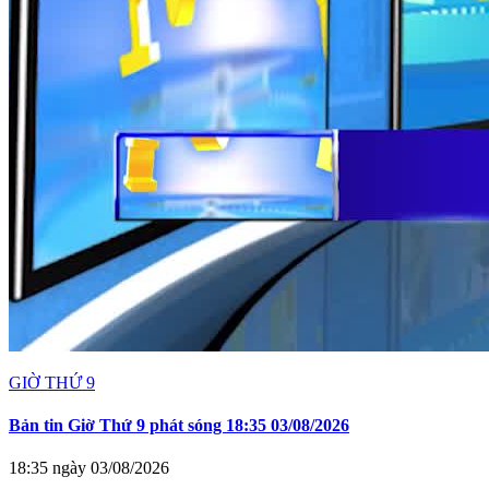
GIỜ THỨ 9
Bản tin Giờ Thứ 9 phát sóng 18:35 03/08/2026
18:35 ngày 03/08/2026