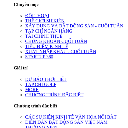
Chuyên mục
ĐỐI THOẠI
THẾ GIỚI SỰ KIỆN
XÂY DỰNG VÀ BẤT ĐỘNG SẢN - CUỐI TUẦN
TẠP CHÍ NGÂN HÀNG
TÀI CHÍNH THUẾ
CHỨNG KHOÁN CUỐI TUẦN
TIÊU ĐIỂM KINH TẾ
XUẤT NHẬP KHẨU - CUỐI TUẦN
STARTUP 360
Giải trí
DỰ BÁO THỜI TIẾT
TẠP CHÍ GOLF
MORE
CHƯƠNG TRÌNH ĐẶC BIỆT
Chương trình đặc biệt
CÁC SỰ KIỆN KINH TẾ VĂN HÓA NỔI BẬT
DIỄN ĐÀN BẤT ĐỘNG SẢN VIỆT NAM
THƯỜNG NIÊN