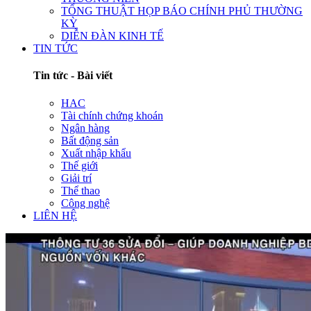
TỔNG THUẬT HỌP BÁO CHÍNH PHỦ THƯỜNG
KỲ
DIỄN ĐÀN KINH TẾ
TIN TỨC
Tin tức - Bài viết
HAC
Tài chính chứng khoán
Ngân hàng
Bất động sản
Xuất nhập khẩu
Thế giới
Giải trí
Thể thao
Công nghệ
LIÊN HỆ