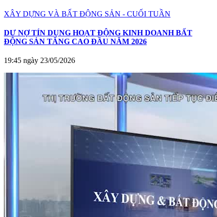
XÂY DỰNG VÀ BẤT ĐỘNG SẢN - CUỐI TUẦN
DƯ NỢ TÍN DỤNG HOẠT ĐỘNG KINH DOANH BẤT
ĐỘNG SẢN TĂNG CAO ĐẦU NĂM 2026
19:45 ngày 23/05/2026