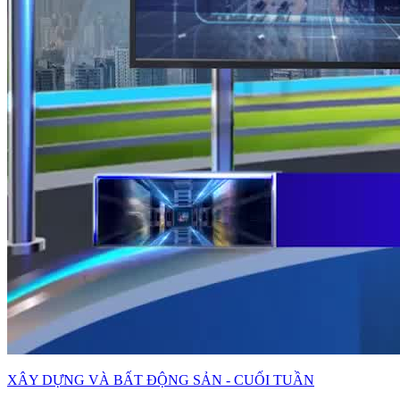
XÂY DỰNG VÀ BẤT ĐỘNG SẢN - CUỐI TUẦN