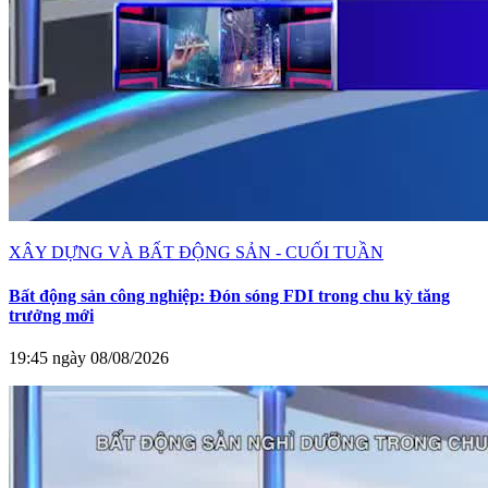
XÂY DỰNG VÀ BẤT ĐỘNG SẢN - CUỐI TUẦN
Bất động sản công nghiệp: Đón sóng FDI trong chu kỳ tăng
trưởng mới
19:45 ngày 08/08/2026