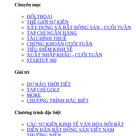
Chuyên mục
ĐỐI THOẠI
THẾ GIỚI SỰ KIỆN
XÂY DỰNG VÀ BẤT ĐỘNG SẢN - CUỐI TUẦN
TẠP CHÍ NGÂN HÀNG
TÀI CHÍNH THUẾ
CHỨNG KHOÁN CUỐI TUẦN
TIÊU ĐIỂM KINH TẾ
XUẤT NHẬP KHẨU - CUỐI TUẦN
STARTUP 360
Giải trí
DỰ BÁO THỜI TIẾT
TẠP CHÍ GOLF
MORE
CHƯƠNG TRÌNH ĐẶC BIỆT
Chương trình đặc biệt
CÁC SỰ KIỆN KINH TẾ VĂN HÓA NỔI BẬT
DIỄN ĐÀN BẤT ĐỘNG SẢN VIỆT NAM
THƯỜNG NIÊN