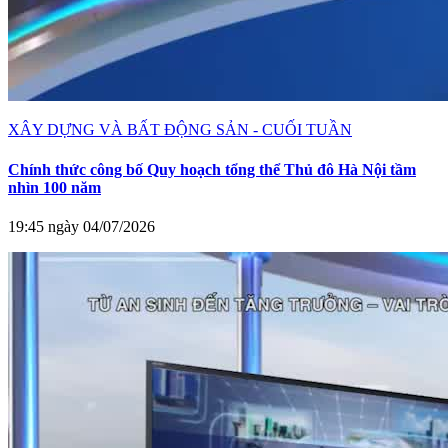
XÂY DỰNG VÀ BẤT ĐỘNG SẢN - CUỐI TUẦN
Chính thức công bố Quy hoạch tổng thể Thủ đô Hà Nội tầm
nhìn 100 năm
19:45 ngày 04/07/2026