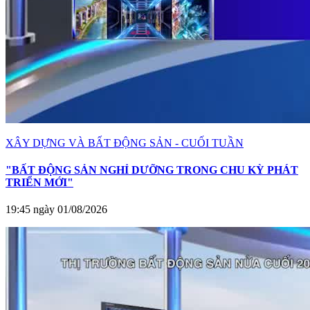
XÂY DỰNG VÀ BẤT ĐỘNG SẢN - CUỐI TUẦN
"BẤT ĐỘNG SẢN NGHỈ DƯỠNG TRONG CHU KỲ PHÁT
TRIỂN MỚI"
19:45 ngày 01/08/2026