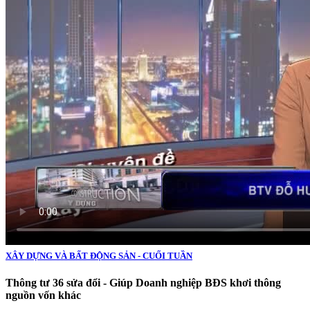
XÂY DỰNG VÀ BẤT ĐỘNG SẢN - CUỐI TUẦN
Thông tư 36 sửa đổi - Giúp Doanh nghiệp BĐS khơi thông
nguồn vốn khác