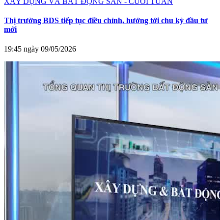
XÂY DỰNG VÀ BẤT ĐỘNG SẢN - CUỐI TUẦN
Thị trường BDS tiếp tục điều chỉnh, hướng tới chu kỳ đầu tư
mới
19:45 ngày 09/05/2026