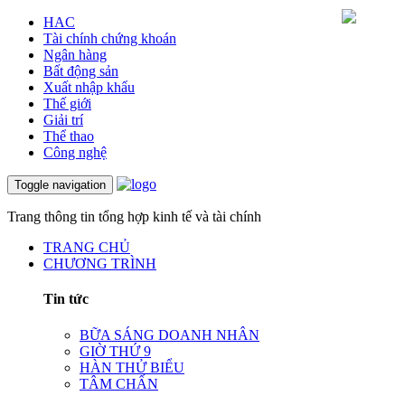
HAC
Tài chính chứng khoán
Ngân hàng
Bất động sản
Xuất nhập khẩu
Thế giới
Giải trí
Thể thao
Công nghệ
Toggle navigation
Trang thông tin tổng hợp kinh tế và tài chính
TRANG CHỦ
CHƯƠNG TRÌNH
Tin tức
BỮA SÁNG DOANH NHÂN
GIỜ THỨ 9
HÀN THỬ BIỂU
TÂM CHẤN