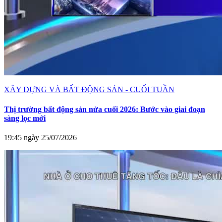
XÂY DỰNG VÀ BẤT ĐỘNG SẢN - CUỐI TUẦN
Thị trường bất động sản nửa cuối 2026: Bước vào giai đoạn
sàng lọc mới
19:45 ngày 25/07/2026