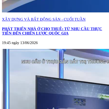
XÂY DỰNG VÀ BẤT ĐỘNG SẢN - CUỐI TUẦN
PHÁT TRIỂN NHÀ Ở CHO THUÊ: TỪ NHU CẦU THỰC
TIỄN ĐẾN CHIẾN LƯỢC QUỐC GIA
19:45 ngày 13/06/2026