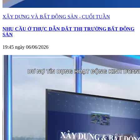
XÂY DỰNG VÀ BẤT ĐỘNG SẢN - CUỐI TUẦN
NHU CẦU Ở THỰC DẪN DẮT THỊ TRƯỜNG BẤT ĐỘNG
SẢN
19:45 ngày 06/06/2026