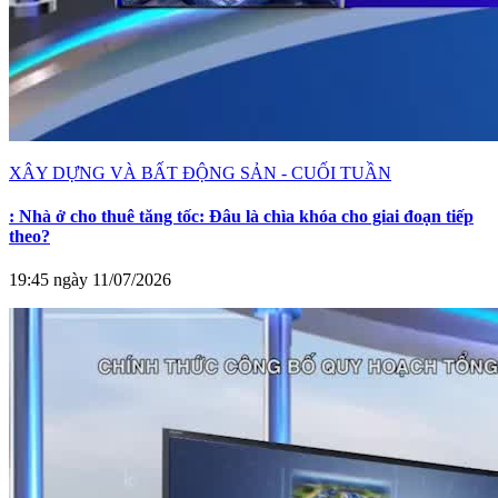
XÂY DỰNG VÀ BẤT ĐỘNG SẢN - CUỐI TUẦN
: Nhà ở cho thuê tăng tốc: Đâu là chìa khóa cho giai đoạn tiếp
theo?
19:45 ngày 11/07/2026