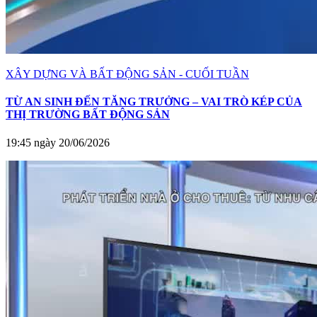
XÂY DỰNG VÀ BẤT ĐỘNG SẢN - CUỐI TUẦN
TỪ AN SINH ĐẾN TĂNG TRƯỞNG – VAI TRÒ KÉP CỦA
THỊ TRƯỜNG BẤT ĐỘNG SẢN
19:45 ngày 20/06/2026