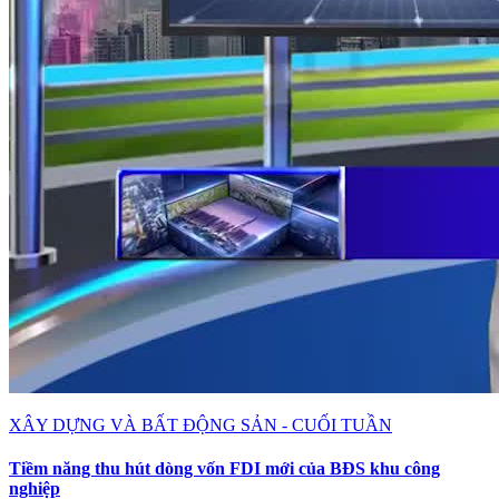
XÂY DỰNG VÀ BẤT ĐỘNG SẢN - CUỐI TUẦN
Tiềm năng thu hút dòng vốn FDI mới của BĐS khu công
nghiệp