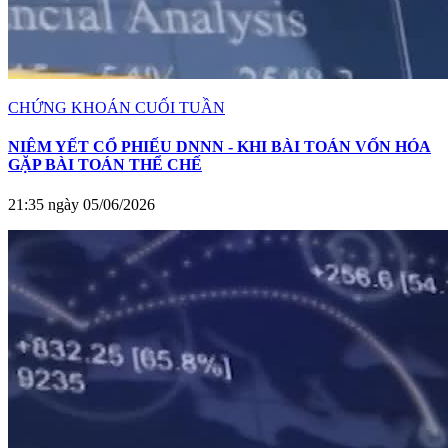
CHỨNG KHOÁN CUỐI TUẦN
NIÊM YẾT CỔ PHIẾU DNNN - KHI BÀI TOÁN VỐN HÓA
GẶP BÀI TOÁN THỂ CHẾ
21:35 ngày 05/06/2026