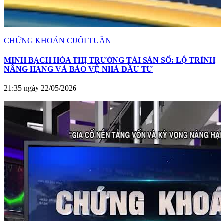
CHỨNG KHOÁN CUỐI TUẦN
MINH BẠCH HÓA THỊ TRƯỜNG TÀI SẢN SỐ: LỘ TRÌNH
NÂNG HẠNG VÀ BẢO VỆ NHÀ ĐẦU TƯ
21:35 ngày 22/05/2026