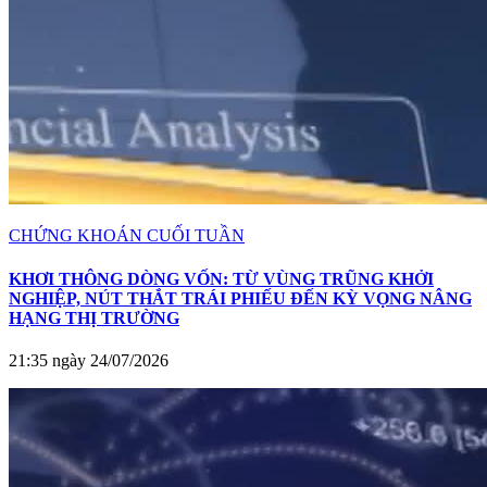
CHỨNG KHOÁN CUỐI TUẦN
KHƠI THÔNG DÒNG VỐN: TỪ VÙNG TRŨNG KHỞI
NGHIỆP, NÚT THẮT TRÁI PHIẾU ĐẾN KỲ VỌNG NÂNG
HẠNG THỊ TRƯỜNG
21:35 ngày 24/07/2026