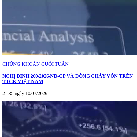
CHỨNG KHOÁN CUỐI TUẦN
NGHỊ ĐỊNH 200/2026/NĐ-CP VÀ DÒNG CHẢY VỐN TRÊN
TTCK VIỆT NAM
21:35 ngày 10/07/2026