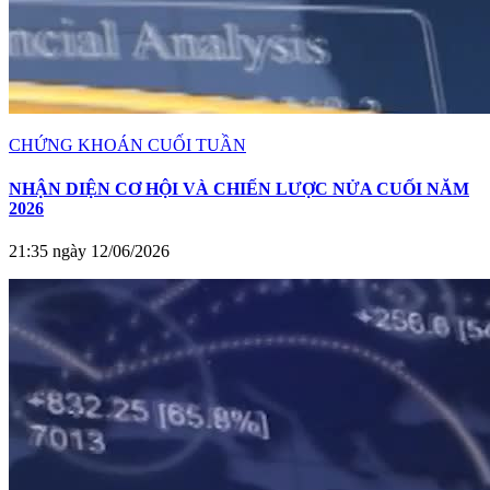
CHỨNG KHOÁN CUỐI TUẦN
NHẬN DIỆN CƠ HỘI VÀ CHIẾN LƯỢC NỬA CUỐI NĂM
2026
21:35 ngày 12/06/2026