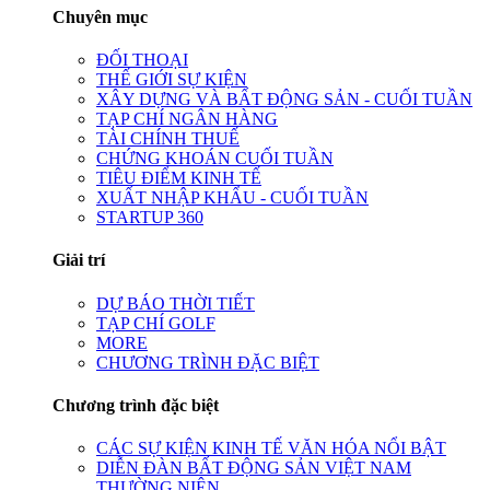
Chuyên mục
ĐỐI THOẠI
THẾ GIỚI SỰ KIỆN
XÂY DỰNG VÀ BẤT ĐỘNG SẢN - CUỐI TUẦN
TẠP CHÍ NGÂN HÀNG
TÀI CHÍNH THUẾ
CHỨNG KHOÁN CUỐI TUẦN
TIÊU ĐIỂM KINH TẾ
XUẤT NHẬP KHẨU - CUỐI TUẦN
STARTUP 360
Giải trí
DỰ BÁO THỜI TIẾT
TẠP CHÍ GOLF
MORE
CHƯƠNG TRÌNH ĐẶC BIỆT
Chương trình đặc biệt
CÁC SỰ KIỆN KINH TẾ VĂN HÓA NỔI BẬT
DIỄN ĐÀN BẤT ĐỘNG SẢN VIỆT NAM
THƯỜNG NIÊN