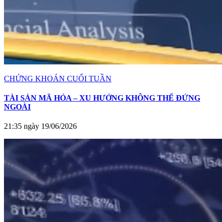
CHỨNG KHOÁN CUỐI TUẦN
TÀI SẢN MÃ HÓA – XU HƯỚNG KHÔNG THỂ ĐỨNG
NGOÀI
21:35 ngày 19/06/2026