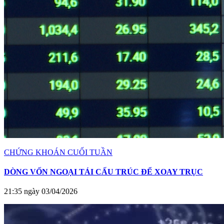
CHỨNG KHOÁN CUỐI TUẦN
DÒNG VỐN NGOẠI TÁI CẤU TRÚC ĐỂ XOAY TRỤC
21:35 ngày 03/04/2026