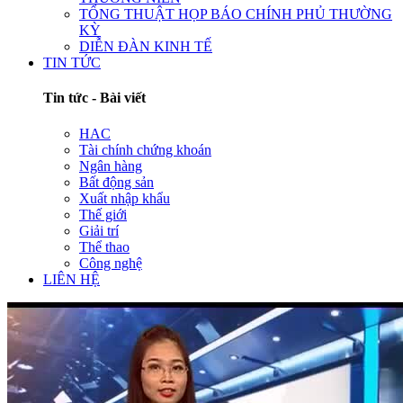
TỔNG THUẬT HỌP BÁO CHÍNH PHỦ THƯỜNG
KỲ
DIỄN ĐÀN KINH TẾ
TIN TỨC
Tin tức - Bài viết
HAC
Tài chính chứng khoán
Ngân hàng
Bất động sản
Xuất nhập khẩu
Thế giới
Giải trí
Thể thao
Công nghệ
LIÊN HỆ