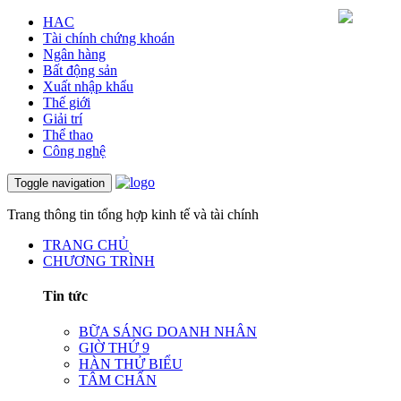
HAC
Tài chính chứng khoán
Ngân hàng
Bất động sản
Xuất nhập khẩu
Thế giới
Giải trí
Thể thao
Công nghệ
Toggle navigation
Trang thông tin tổng hợp kinh tế và tài chính
TRANG CHỦ
CHƯƠNG TRÌNH
Tin tức
BỮA SÁNG DOANH NHÂN
GIỜ THỨ 9
HÀN THỬ BIỂU
TÂM CHẤN