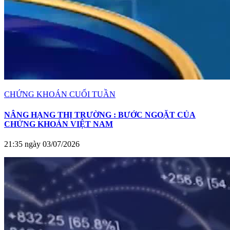
CHỨNG KHOÁN CUỐI TUẦN
NÂNG HẠNG THỊ TRƯỜNG : BƯỚC NGOẶT CỦA
CHỨNG KHOÁN VIỆT NAM
21:35 ngày 03/07/2026