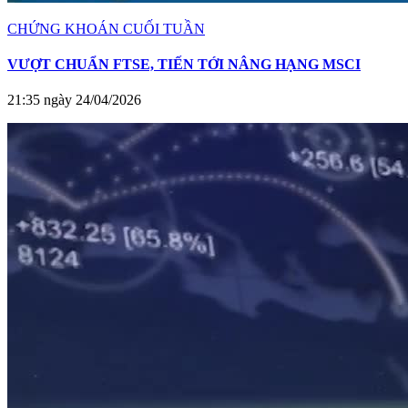
CHỨNG KHOÁN CUỐI TUẦN
VƯỢT CHUẨN FTSE, TIẾN TỚI NÂNG HẠNG MSCI
21:35 ngày 24/04/2026