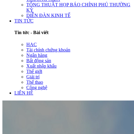
TỔNG THUẬT HỌP BÁO CHÍNH PHỦ THƯỜNG
KỲ
DIỄN ĐÀN KINH TẾ
TIN TỨC
Tin tức - Bài viết
HAC
Tài chính chứng khoán
Ngân hàng
Bất động sản
Xuất nhập khẩu
Thế giới
Giải trí
Thể thao
Công nghệ
LIÊN HỆ