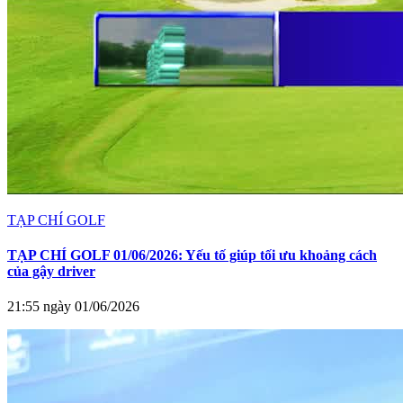
TẠP CHÍ GOLF
TẠP CHÍ GOLF 01/06/2026: Yếu tố giúp tối ưu khoảng cách
của gậy driver
21:55 ngày 01/06/2026