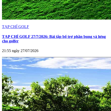
TẠP CHÍ GOLF
TẠP CHÍ GOLF 27/7/2026: Bài tập bổ trợ phần bụng và lưng
cho golfer
21:55 ngày 27/07/2026