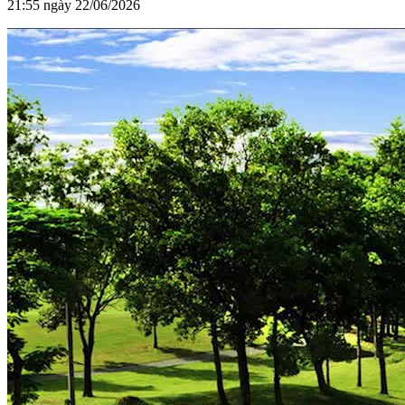
21:55 ngày 22/06/2026