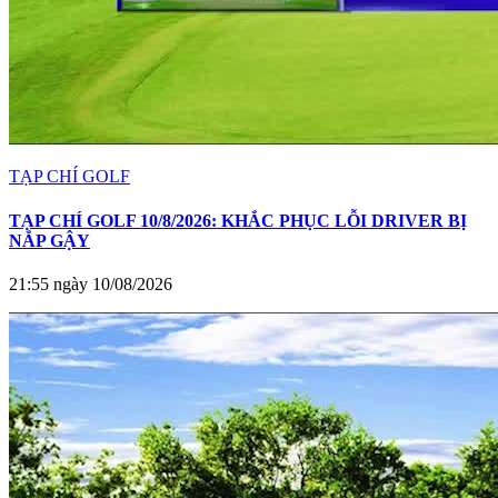
TẠP CHÍ GOLF
TẠP CHÍ GOLF 10/8/2026: KHẮC PHỤC LỖI DRIVER BỊ
NẮP GẬY
21:55 ngày 10/08/2026