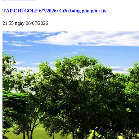
TẠP CHÍ GOLF 6/7/2026: Cứu bóng gần gốc cây
21:55 ngày 06/07/2026