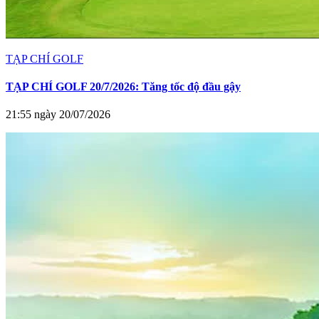
TẠP CHÍ GOLF
TẠP CHÍ GOLF 20/7/2026: Tăng tốc độ đầu gậy
21:55 ngày 20/07/2026