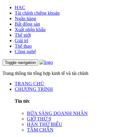
HAC
Tài chính chứng khoán
Ngân hàng
Bất động sản
Xuất nhập khẩu
Thế giới
Giải trí
Thể thao
Công nghệ
Toggle navigation
Trang thông tin tổng hợp kinh tế và tài chính
TRANG CHỦ
CHƯƠNG TRÌNH
Tin tức
BỮA SÁNG DOANH NHÂN
GIỜ THỨ 9
HÀN THỬ BIỂU
TÂM CHẤN