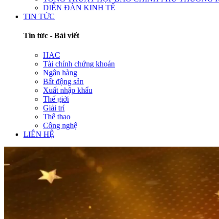
DIỄN ĐÀN KINH TẾ
TIN TỨC
Tin tức - Bài viết
HAC
Tài chính chứng khoán
Ngân hàng
Bất động sản
Xuất nhập khẩu
Thế giới
Giải trí
Thể thao
Công nghệ
LIÊN HỆ