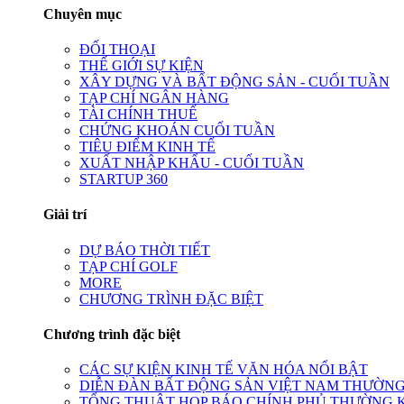
Chuyên mục
ĐỐI THOẠI
THẾ GIỚI SỰ KIỆN
XÂY DỰNG VÀ BẤT ĐỘNG SẢN - CUỐI TUẦN
TẠP CHÍ NGÂN HÀNG
TÀI CHÍNH THUẾ
CHỨNG KHOÁN CUỐI TUẦN
TIÊU ĐIỂM KINH TẾ
XUẤT NHẬP KHẨU - CUỐI TUẦN
STARTUP 360
Giải trí
DỰ BÁO THỜI TIẾT
TẠP CHÍ GOLF
MORE
CHƯƠNG TRÌNH ĐẶC BIỆT
Chương trình đặc biệt
CÁC SỰ KIỆN KINH TẾ VĂN HÓA NỔI BẬT
DIỄN ĐÀN BẤT ĐỘNG SẢN VIỆT NAM THƯỜNG
TỔNG THUẬT HỌP BÁO CHÍNH PHỦ THƯỜNG 