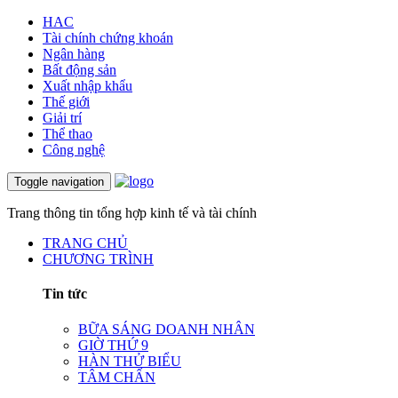
HAC
Tài chính chứng khoán
Ngân hàng
Bất động sản
Xuất nhập khẩu
Thế giới
Giải trí
Thể thao
Công nghệ
Toggle navigation
Trang thông tin tổng hợp kinh tế và tài chính
TRANG CHỦ
CHƯƠNG TRÌNH
Tin tức
BỮA SÁNG DOANH NHÂN
GIỜ THỨ 9
HÀN THỬ BIỂU
TÂM CHẤN