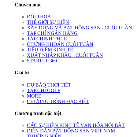
Chuyên mục
ĐỐI THOẠI
THẾ GIỚI SỰ KIỆN
XÂY DỰNG VÀ BẤT ĐỘNG SẢN - CUỐI TUẦN
TẠP CHÍ NGÂN HÀNG
TÀI CHÍNH THUẾ
CHỨNG KHOÁN CUỐI TUẦN
TIÊU ĐIỂM KINH TẾ
XUẤT NHẬP KHẨU - CUỐI TUẦN
STARTUP 360
Giải trí
DỰ BÁO THỜI TIẾT
TẠP CHÍ GOLF
MORE
CHƯƠNG TRÌNH ĐẶC BIỆT
Chương trình đặc biệt
CÁC SỰ KIỆN KINH TẾ VĂN HÓA NỔI BẬT
DIỄN ĐÀN BẤT ĐỘNG SẢN VIỆT NAM
THƯỜNG NIÊN