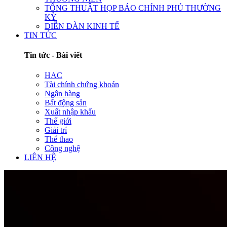
TỔNG THUẬT HỌP BÁO CHÍNH PHỦ THƯỜNG
KỲ
DIỄN ĐÀN KINH TẾ
TIN TỨC
Tin tức - Bài viết
HAC
Tài chính chứng khoán
Ngân hàng
Bất động sản
Xuất nhập khẩu
Thế giới
Giải trí
Thể thao
Công nghệ
LIÊN HỆ