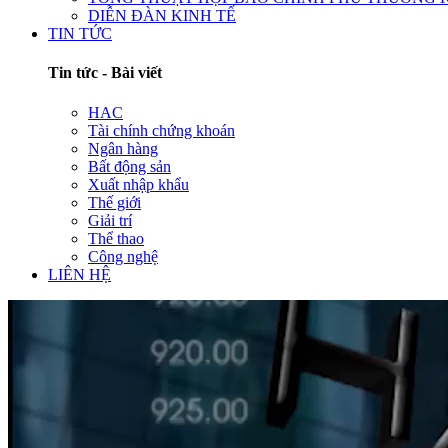
DIỄN ĐÀN KINH TẾ
TIN TỨC
Tin tức - Bài viết
HAC
Tài chính chứng khoán
Ngân hàng
Bất động sản
Xuất nhập khẩu
Thế giới
Giải trí
Thể thao
Công nghệ
LIÊN HỆ