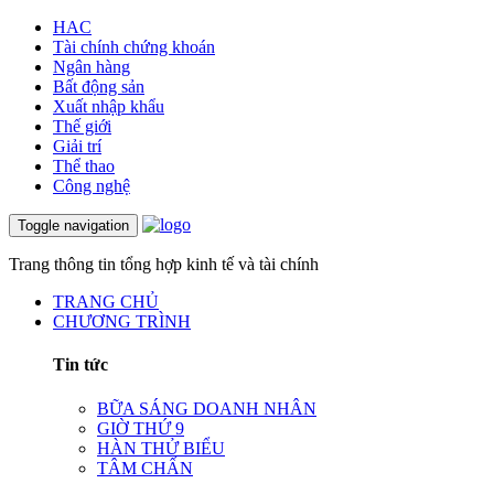
HAC
Tài chính chứng khoán
Ngân hàng
Bất động sản
Xuất nhập khẩu
Thế giới
Giải trí
Thể thao
Công nghệ
Toggle navigation
Trang thông tin tổng hợp kinh tế và tài chính
TRANG CHỦ
CHƯƠNG TRÌNH
Tin tức
BỮA SÁNG DOANH NHÂN
GIỜ THỨ 9
HÀN THỬ BIỂU
TÂM CHẤN