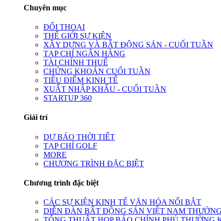
Chuyên mục
ĐỐI THOẠI
THẾ GIỚI SỰ KIỆN
XÂY DỰNG VÀ BẤT ĐỘNG SẢN - CUỐI TUẦN
TẠP CHÍ NGÂN HÀNG
TÀI CHÍNH THUẾ
CHỨNG KHOÁN CUỐI TUẦN
TIÊU ĐIỂM KINH TẾ
XUẤT NHẬP KHẨU - CUỐI TUẦN
STARTUP 360
Giải trí
DỰ BÁO THỜI TIẾT
TẠP CHÍ GOLF
MORE
CHƯƠNG TRÌNH ĐẶC BIỆT
Chương trình đặc biệt
CÁC SỰ KIỆN KINH TẾ VĂN HÓA NỔI BẬT
DIỄN ĐÀN BẤT ĐỘNG SẢN VIỆT NAM THƯỜNG
TỔNG THUẬT HỌP BÁO CHÍNH PHỦ THƯỜNG 