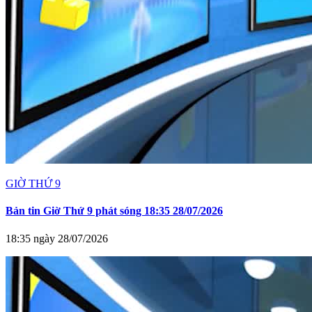
GIỜ THỨ 9
Bản tin Giờ Thứ 9 phát sóng 18:35 28/07/2026
18:35 ngày 28/07/2026