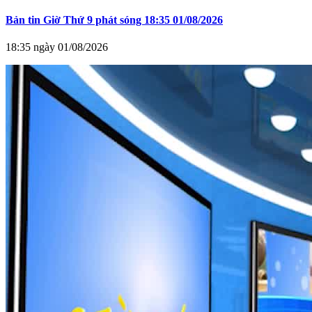
Bản tin Giờ Thứ 9 phát sóng 18:35 01/08/2026
18:35 ngày 01/08/2026