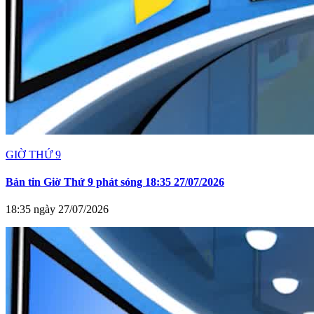
GIỜ THỨ 9
Bản tin Giờ Thứ 9 phát sóng 18:35 27/07/2026
18:35 ngày 27/07/2026