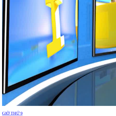
GIỜ THỨ 9