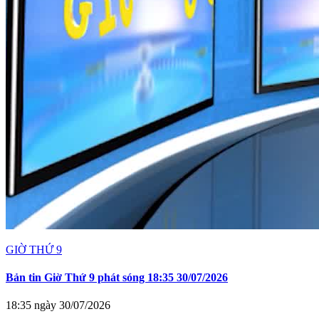
GIỜ THỨ 9
Bản tin Giờ Thứ 9 phát sóng 18:35 30/07/2026
18:35 ngày 30/07/2026