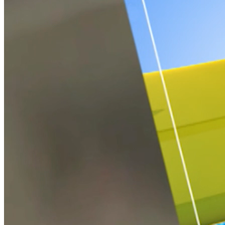
GIỜ THỨ 9
Nguồn: SCTV8 - VITV
18:35 ngày 04/06/2026