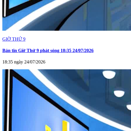
GIỜ THỨ 9
Bản tin Giờ Thứ 9 phát sóng 18:35 24/07/2026
18:35 ngày 24/07/2026