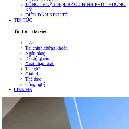
TỔNG THUẬT HỌP BÁO CHÍNH PHỦ THƯỜNG
KỲ
DIỄN ĐÀN KINH TẾ
TIN TỨC
Tin tức - Bài viết
HAC
Tài chính chứng khoán
Ngân hàng
Bất động sản
Xuất nhập khẩu
Thế giới
Giải trí
Thể thao
Công nghệ
LIÊN HỆ