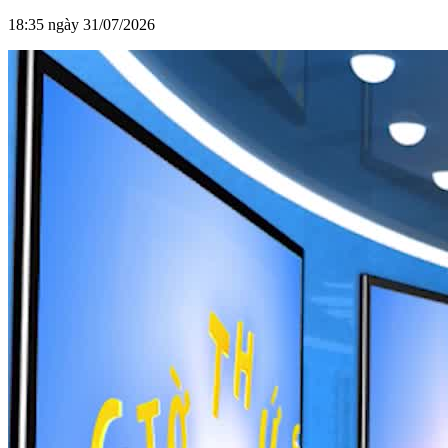
18:35 ngày 31/07/2026