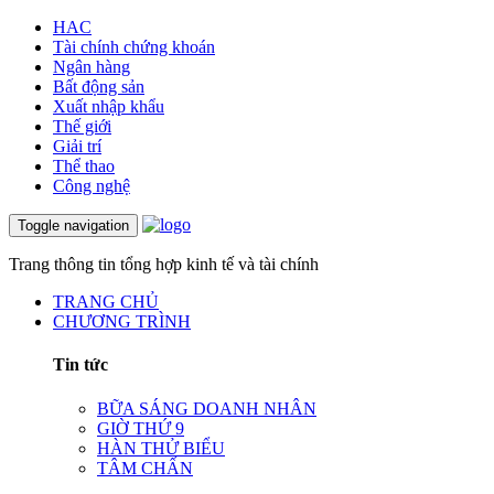
HAC
Tài chính chứng khoán
Ngân hàng
Bất động sản
Xuất nhập khẩu
Thế giới
Giải trí
Thể thao
Công nghệ
Toggle navigation
Trang thông tin tổng hợp kinh tế và tài chính
TRANG CHỦ
CHƯƠNG TRÌNH
Tin tức
BỮA SÁNG DOANH NHÂN
GIỜ THỨ 9
HÀN THỬ BIỂU
TÂM CHẤN