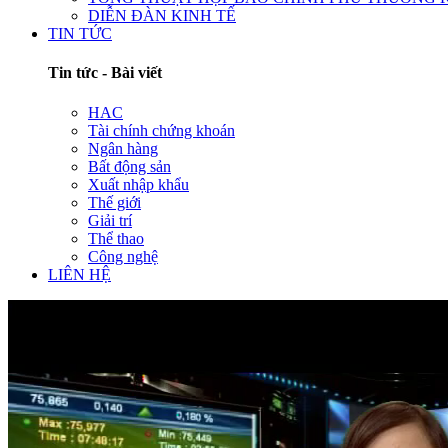
DIỄN ĐÀN KINH TẾ
TIN TỨC
Tin tức - Bài viết
HAC
Tài chính chứng khoán
Ngân hàng
Bất động sản
Xuất nhập khẩu
Thế giới
Giải trí
Thể thao
Công nghệ
LIÊN HỆ