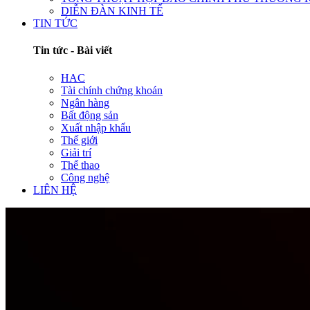
DIỄN ĐÀN KINH TẾ
TIN TỨC
Tin tức - Bài viết
HAC
Tài chính chứng khoán
Ngân hàng
Bất động sản
Xuất nhập khẩu
Thế giới
Giải trí
Thể thao
Công nghệ
LIÊN HỆ