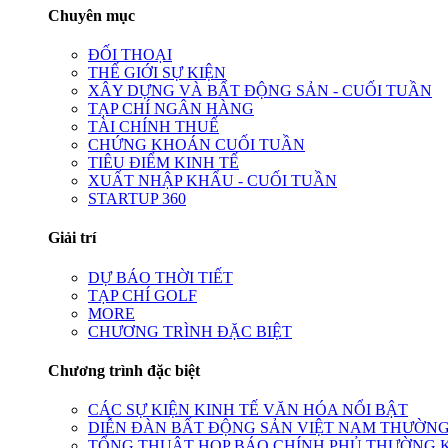
Chuyên mục
ĐỐI THOẠI
THẾ GIỚI SỰ KIỆN
XÂY DỰNG VÀ BẤT ĐỘNG SẢN - CUỐI TUẦN
TẠP CHÍ NGÂN HÀNG
TÀI CHÍNH THUẾ
CHỨNG KHOÁN CUỐI TUẦN
TIÊU ĐIỂM KINH TẾ
XUẤT NHẬP KHẨU - CUỐI TUẦN
STARTUP 360
Giải trí
DỰ BÁO THỜI TIẾT
TẠP CHÍ GOLF
MORE
CHƯƠNG TRÌNH ĐẶC BIỆT
Chương trình đặc biệt
CÁC SỰ KIỆN KINH TẾ VĂN HÓA NỔI BẬT
DIỄN ĐÀN BẤT ĐỘNG SẢN VIỆT NAM THƯỜNG
TỔNG THUẬT HỌP BÁO CHÍNH PHỦ THƯỜNG 