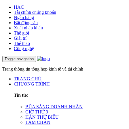
HAC
Tài chính chứng khoán
Ngân hàng
Bất động sản
Xuất nhập khẩu
Thế giới
Giải trí
Thể thao
Công nghệ
Toggle navigation
Trang thông tin tổng hợp kinh tế và tài chính
TRANG CHỦ
CHƯƠNG TRÌNH
Tin tức
BỮA SÁNG DOANH NHÂN
GIỜ THỨ 9
HÀN THỬ BIỂU
TÂM CHẤN