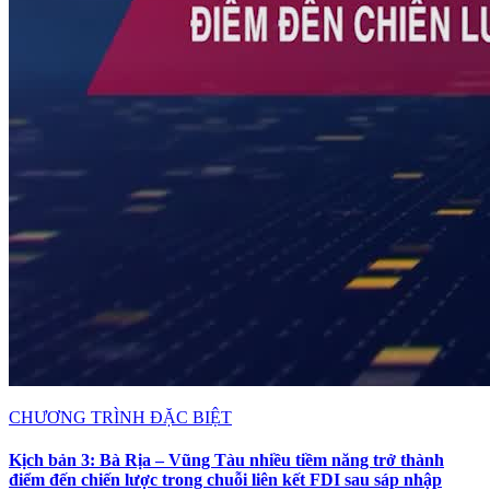
CHƯƠNG TRÌNH ĐẶC BIỆT
Kịch bản 3: Bà Rịa – Vũng Tàu nhiều tiềm năng trở thành
điểm đến chiến lược trong chuỗi liên kết FDI sau sáp nhập