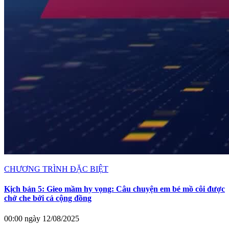
CHƯƠNG TRÌNH ĐẶC BIỆT
Kịch bản 5: Gieo mầm hy vọng: Câu chuyện em bé mồ côi được
chở che bởi cả cộng đồng
00:00 ngày 12/08/2025