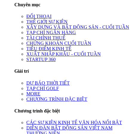
Chuyên mục
ĐỐI THOẠI
THẾ GIỚI SỰ KIỆN
XÂY DỰNG VÀ BẤT ĐỘNG SẢN - CUỐI TUẦN
TẠP CHÍ NGÂN HÀNG
TÀI CHÍNH THUẾ
CHỨNG KHOÁN CUỐI TUẦN
TIÊU ĐIỂM KINH TẾ
XUẤT NHẬP KHẨU - CUỐI TUẦN
STARTUP 360
Giải trí
DỰ BÁO THỜI TIẾT
TẠP CHÍ GOLF
MORE
CHƯƠNG TRÌNH ĐẶC BIỆT
Chương trình đặc biệt
CÁC SỰ KIỆN KINH TẾ VĂN HÓA NỔI BẬT
DIỄN ĐÀN BẤT ĐỘNG SẢN VIỆT NAM
THƯỜNG NIÊN