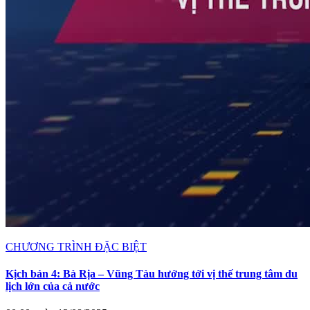
CHƯƠNG TRÌNH ĐẶC BIỆT
Kịch bản 4: Bà Rịa – Vũng Tàu hướng tới vị thế trung tâm du
lịch lớn của cả nước