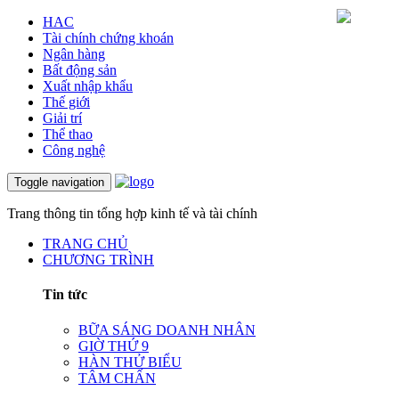
HAC
Tài chính chứng khoán
Ngân hàng
Bất động sản
Xuất nhập khẩu
Thế giới
Giải trí
Thể thao
Công nghệ
Toggle navigation
Trang thông tin tổng hợp kinh tế và tài chính
TRANG CHỦ
CHƯƠNG TRÌNH
Tin tức
BỮA SÁNG DOANH NHÂN
GIỜ THỨ 9
HÀN THỬ BIỂU
TÂM CHẤN