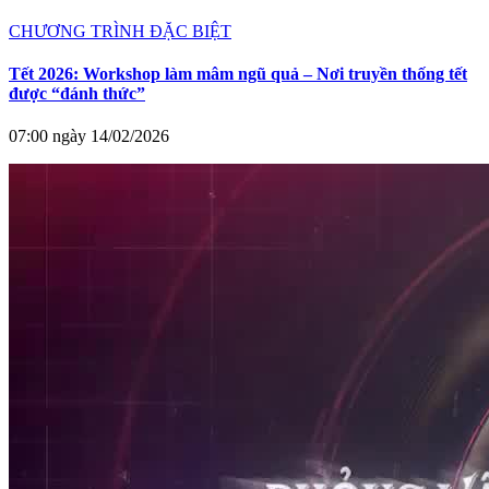
CHƯƠNG TRÌNH ĐẶC BIỆT
Tết 2026: Workshop làm mâm ngũ quả – Nơi truyền thống tết
được “đánh thức”
07:00 ngày 14/02/2026