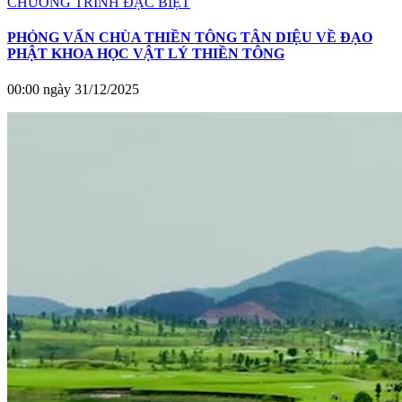
CHƯƠNG TRÌNH ĐẶC BIỆT
PHỎNG VẤN CHÙA THIỀN TÔNG TÂN DIỆU VỀ ĐẠO
PHẬT KHOA HỌC VẬT LÝ THIỀN TÔNG
00:00 ngày 31/12/2025