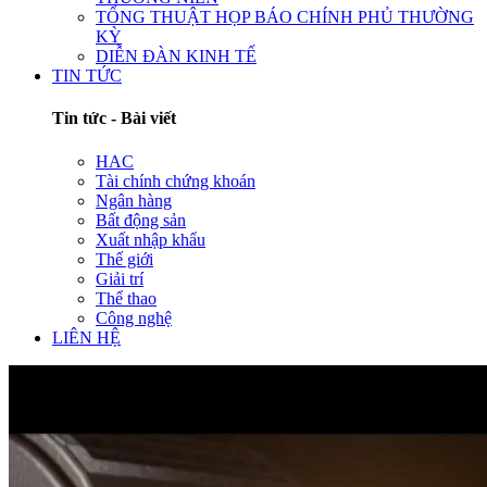
TỔNG THUẬT HỌP BÁO CHÍNH PHỦ THƯỜNG
KỲ
DIỄN ĐÀN KINH TẾ
TIN TỨC
Tin tức - Bài viết
HAC
Tài chính chứng khoán
Ngân hàng
Bất động sản
Xuất nhập khẩu
Thế giới
Giải trí
Thể thao
Công nghệ
LIÊN HỆ