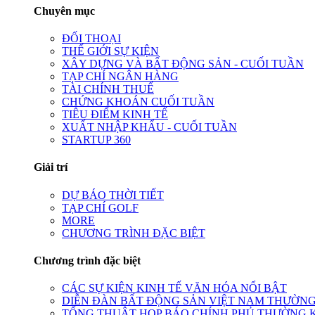
Chuyên mục
ĐỐI THOẠI
THẾ GIỚI SỰ KIỆN
XÂY DỰNG VÀ BẤT ĐỘNG SẢN - CUỐI TUẦN
TẠP CHÍ NGÂN HÀNG
TÀI CHÍNH THUẾ
CHỨNG KHOÁN CUỐI TUẦN
TIÊU ĐIỂM KINH TẾ
XUẤT NHẬP KHẨU - CUỐI TUẦN
STARTUP 360
Giải trí
DỰ BÁO THỜI TIẾT
TẠP CHÍ GOLF
MORE
CHƯƠNG TRÌNH ĐẶC BIỆT
Chương trình đặc biệt
CÁC SỰ KIỆN KINH TẾ VĂN HÓA NỔI BẬT
DIỄN ĐÀN BẤT ĐỘNG SẢN VIỆT NAM THƯỜNG
TỔNG THUẬT HỌP BÁO CHÍNH PHỦ THƯỜNG 