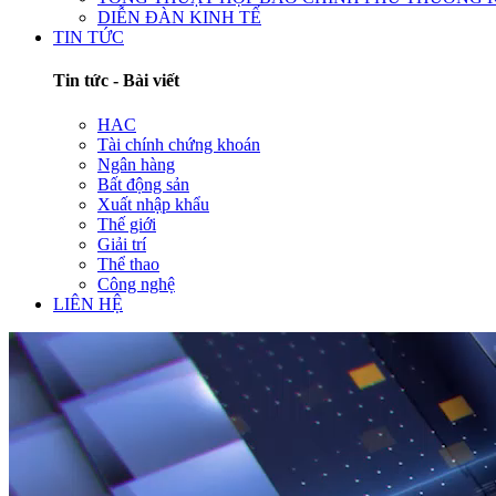
DIỄN ĐÀN KINH TẾ
TIN TỨC
Tin tức - Bài viết
HAC
Tài chính chứng khoán
Ngân hàng
Bất động sản
Xuất nhập khẩu
Thế giới
Giải trí
Thể thao
Công nghệ
LIÊN HỆ