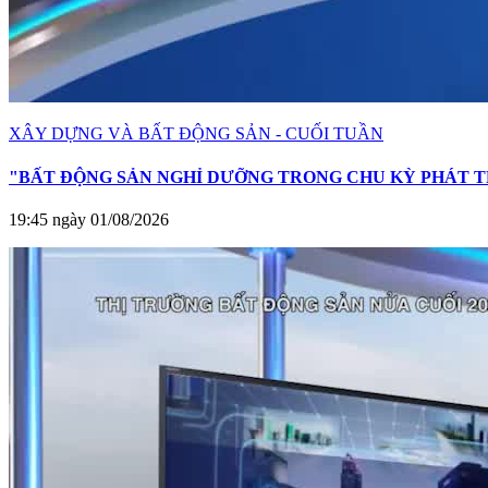
XÂY DỰNG VÀ BẤT ĐỘNG SẢN - CUỐI TUẦN
"BẤT ĐỘNG SẢN NGHỈ DƯỠNG TRONG CHU KỲ PHÁT T
19:45 ngày 01/08/2026