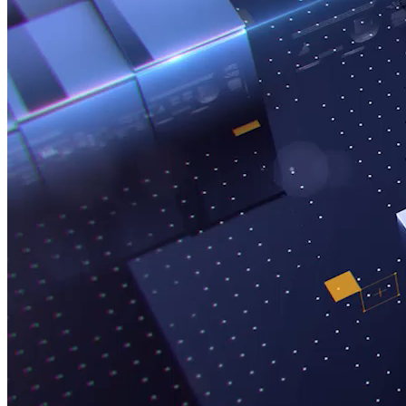
XÂY DỰNG VÀ BẤT ĐỘNG SẢN - CUỐI TUẦN
“Lãi suất cao tiếp tục tạo sức ép”
Nguồn: SCTV8 - VITV
19:45 ngày 04/04/2026