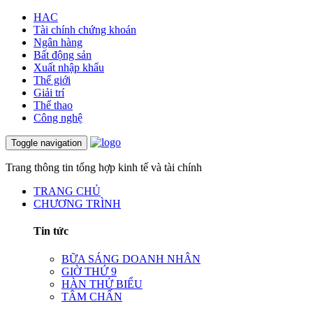
HAC
Tài chính chứng khoán
Ngân hàng
Bất động sản
Xuất nhập khẩu
Thế giới
Giải trí
Thể thao
Công nghệ
Toggle navigation
Trang thông tin tổng hợp kinh tế và tài chính
TRANG CHỦ
CHƯƠNG TRÌNH
Tin tức
BỮA SÁNG DOANH NHÂN
GIỜ THỨ 9
HÀN THỬ BIỂU
TÂM CHẤN