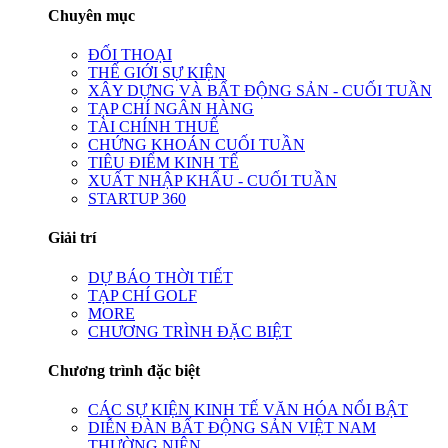
Chuyên mục
ĐỐI THOẠI
THẾ GIỚI SỰ KIỆN
XÂY DỰNG VÀ BẤT ĐỘNG SẢN - CUỐI TUẦN
TẠP CHÍ NGÂN HÀNG
TÀI CHÍNH THUẾ
CHỨNG KHOÁN CUỐI TUẦN
TIÊU ĐIỂM KINH TẾ
XUẤT NHẬP KHẨU - CUỐI TUẦN
STARTUP 360
Giải trí
DỰ BÁO THỜI TIẾT
TẠP CHÍ GOLF
MORE
CHƯƠNG TRÌNH ĐẶC BIỆT
Chương trình đặc biệt
CÁC SỰ KIỆN KINH TẾ VĂN HÓA NỔI BẬT
DIỄN ĐÀN BẤT ĐỘNG SẢN VIỆT NAM
THƯỜNG NIÊN