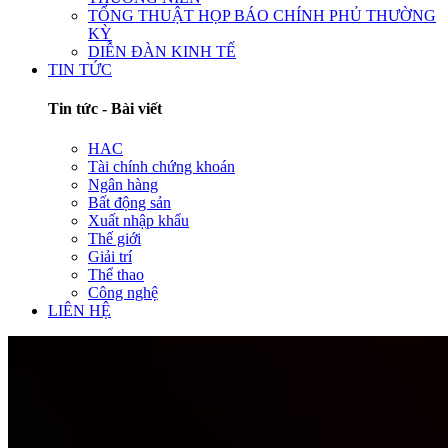
TỔNG THUẬT HỌP BÁO CHÍNH PHỦ THƯỜNG
KỲ
DIỄN ĐÀN KINH TẾ
TIN TỨC
Tin tức - Bài viết
HAC
Tài chính chứng khoán
Ngân hàng
Bất động sản
Xuất nhập khẩu
Thế giới
Giải trí
Thể thao
Công nghệ
LIÊN HỆ