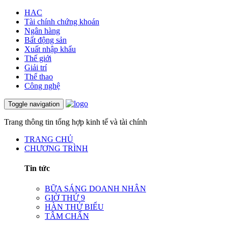
HAC
Tài chính chứng khoán
Ngân hàng
Bất động sản
Xuất nhập khẩu
Thế giới
Giải trí
Thể thao
Công nghệ
Toggle navigation
Trang thông tin tổng hợp kinh tế và tài chính
TRANG CHỦ
CHƯƠNG TRÌNH
Tin tức
BỮA SÁNG DOANH NHÂN
GIỜ THỨ 9
HÀN THỬ BIỂU
TÂM CHẤN