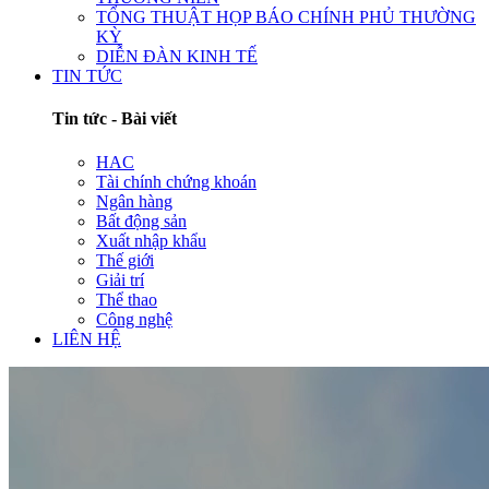
TỔNG THUẬT HỌP BÁO CHÍNH PHỦ THƯỜNG
KỲ
DIỄN ĐÀN KINH TẾ
TIN TỨC
Tin tức - Bài viết
HAC
Tài chính chứng khoán
Ngân hàng
Bất động sản
Xuất nhập khẩu
Thế giới
Giải trí
Thể thao
Công nghệ
LIÊN HỆ