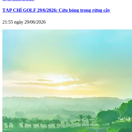
TẠP CHÍ GOLF 29/6/2026: Cứu bóng trong rừng cây
21:55 ngày 29/06/2026