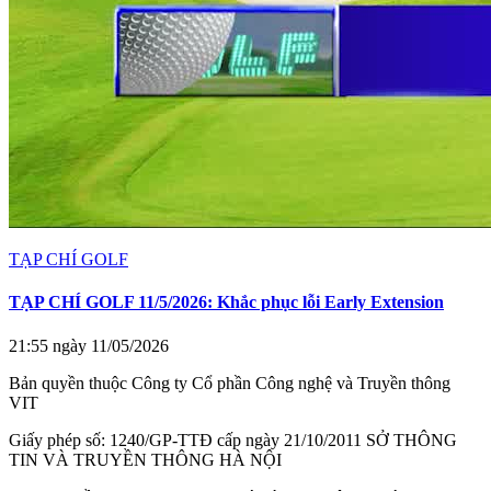
TẠP CHÍ GOLF
TẠP CHÍ GOLF 11/5/2026: Khắc phục lỗi Early Extension
21:55 ngày 11/05/2026
Bản quyền thuộc Công ty Cổ phần Công nghệ và Truyền thông
VIT
Giấy phép số: 1240/GP-TTĐ cấp ngày 21/10/2011 SỞ THÔNG
TIN VÀ TRUYỀN THÔNG HÀ NỘI