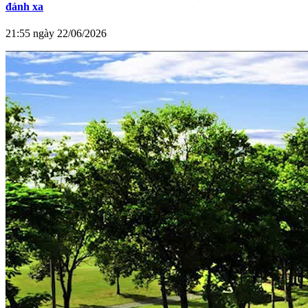
đánh xa
21:55 ngày 22/06/2026