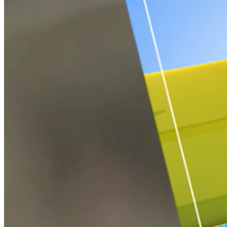
GIỜ THỨ 9
Nguồn: SCTV8 - VITV
18:35 ngày 03/07/2025