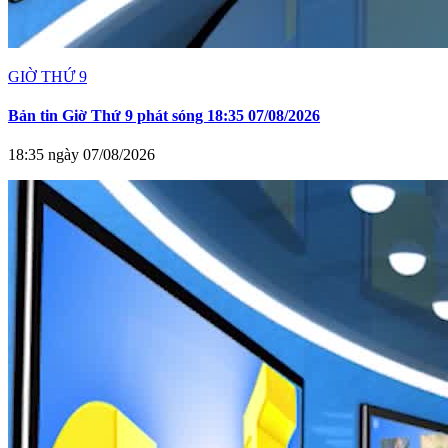
GIỜ THỨ 9
Bản tin Giờ Thứ 9 phát sóng 18:35 07/08/2026
18:35 ngày 07/08/2026