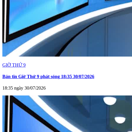
GIỜ THỨ 9
Bản tin Giờ Thứ 9 phát sóng 18:35 30/07/2026
18:35 ngày 30/07/2026