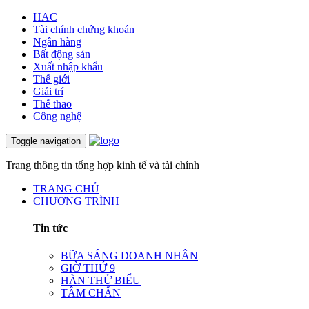
HAC
Tài chính chứng khoán
Ngân hàng
Bất động sản
Xuất nhập khẩu
Thế giới
Giải trí
Thể thao
Công nghệ
Toggle navigation
Trang thông tin tổng hợp kinh tế và tài chính
TRANG CHỦ
CHƯƠNG TRÌNH
Tin tức
BỮA SÁNG DOANH NHÂN
GIỜ THỨ 9
HÀN THỬ BIỂU
TÂM CHẤN