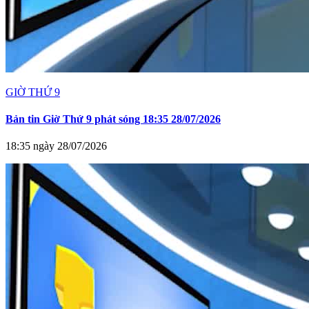
GIỜ THỨ 9
Bản tin Giờ Thứ 9 phát sóng 18:35 28/07/2026
18:35 ngày 28/07/2026