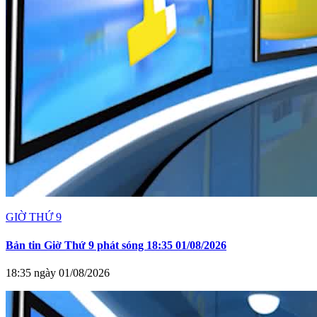
GIỜ THỨ 9
Bản tin Giờ Thứ 9 phát sóng 18:35 01/08/2026
18:35 ngày 01/08/2026