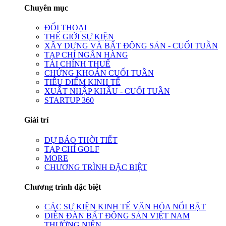
Chuyên mục
ĐỐI THOẠI
THẾ GIỚI SỰ KIỆN
XÂY DỰNG VÀ BẤT ĐỘNG SẢN - CUỐI TUẦN
TẠP CHÍ NGÂN HÀNG
TÀI CHÍNH THUẾ
CHỨNG KHOÁN CUỐI TUẦN
TIÊU ĐIỂM KINH TẾ
XUẤT NHẬP KHẨU - CUỐI TUẦN
STARTUP 360
Giải trí
DỰ BÁO THỜI TIẾT
TẠP CHÍ GOLF
MORE
CHƯƠNG TRÌNH ĐẶC BIỆT
Chương trình đặc biệt
CÁC SỰ KIỆN KINH TẾ VĂN HÓA NỔI BẬT
DIỄN ĐÀN BẤT ĐỘNG SẢN VIỆT NAM
THƯỜNG NIÊN