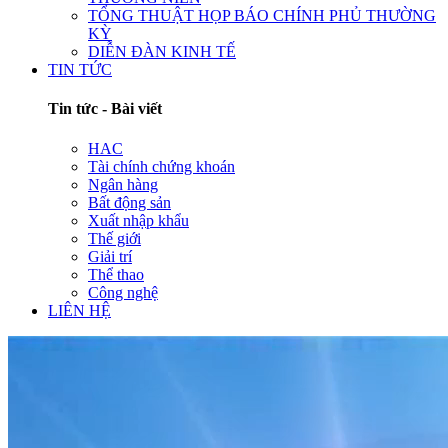
TỔNG THUẬT HỌP BÁO CHÍNH PHỦ THƯỜNG
KỲ
DIỄN ĐÀN KINH TẾ
TIN TỨC
Tin tức - Bài viết
HAC
Tài chính chứng khoán
Ngân hàng
Bất động sản
Xuất nhập khẩu
Thế giới
Giải trí
Thể thao
Công nghệ
LIÊN HỆ