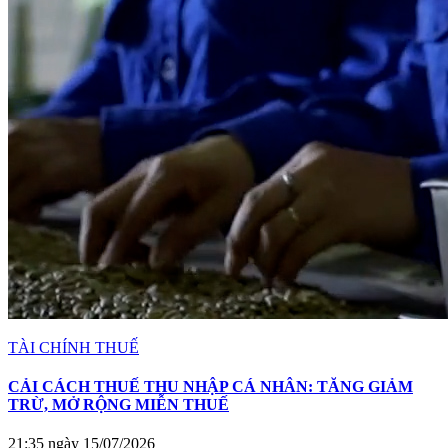
TÀI CHÍNH THUẾ
CẢI CÁCH THUẾ THU NHẬP CÁ NHÂN: TĂNG GIẢM
TRỪ, MỞ RỘNG MIỄN THUẾ
21:35 ngày 15/07/2026