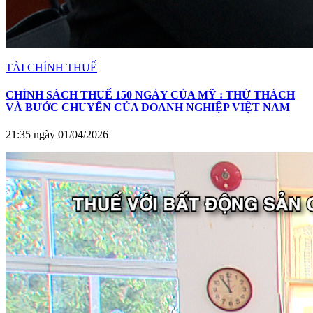
TÀI CHÍNH THUẾ
CHÍNH SÁCH THUẾ 150 NGÀY CỦA MỸ : THỬ THÁCH
VÀ BƯỚC CHUYỂN CỦA DOANH NGHIỆP VIỆT NAM
21:35 ngày 01/04/2026