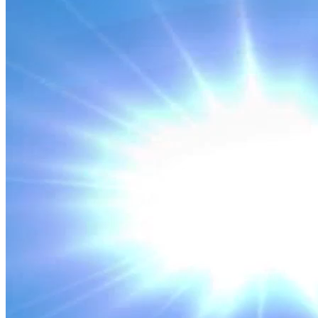
TÀI CHÍNH THUẾ
MINH BẠCH THUẾ THƯƠNG MẠI ĐIỆN TỬ
Nguồn: SCTV8 - VITV