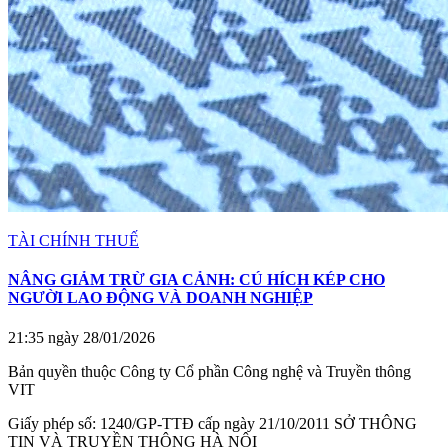
TÀI CHÍNH THUẾ
NÂNG GIẢM TRỪ GIA CẢNH: CÚ HÍCH KÉP CHO
NGƯỜI LAO ĐỘNG VÀ DOANH NGHIỆP
21:35 ngày 28/01/2026
Bản quyền thuộc Công ty Cổ phần Công nghệ và Truyền thông
VIT
Giấy phép số: 1240/GP-TTĐ cấp ngày 21/10/2011 SỞ THÔNG
TIN VÀ TRUYỀN THÔNG HÀ NỘI