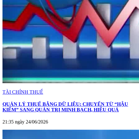
TÀI CHÍNH THUẾ
QUẢN LÝ THUẾ BẰNG DỮ LIỆU: CHUYỂN TỪ “HẬU
KIỂM” SANG QUẢN TRỊ MINH BẠCH, HIỆU QUẢ
21:35 ngày 24/06/2026