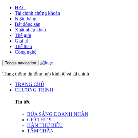
HAC
Tài chính chứng khoán
Ngân hàng
Bất động sản
Xuất nhập khẩu
Thế giới
Giải trí
Thể thao
Công nghệ
Toggle navigation
Trang thông tin tổng hợp kinh tế và tài chính
TRANG CHỦ
CHƯƠNG TRÌNH
Tin tức
BỮA SÁNG DOANH NHÂN
GIỜ THỨ 9
HÀN THỬ BIỂU
TÂM CHẤN