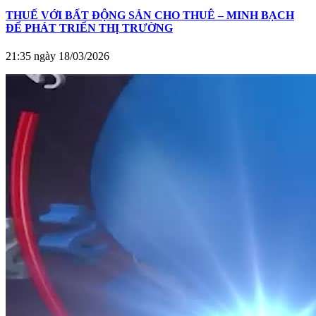
THUẾ VỚI BẤT ĐỘNG SẢN CHO THUÊ – MINH BẠCH
ĐỂ PHÁT TRIỂN THỊ TRƯỜNG
21:35 ngày 18/03/2026