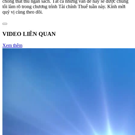
chống thất thu ngân sách. Tất cả những vấn đề này sẽ được chúng
tôi làm rõ trong chương trình Tài chính Thuế tuần này. Kính mời
quý vị cùng theo dõi.
VIDEO LIÊN QUAN
Xem thêm