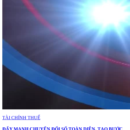
TÀI CHÍNH THUẾ
ĐẨY MẠNH CHUYỂN ĐỔI SỐ TOÀN DIỆN, TẠO BƯỚC