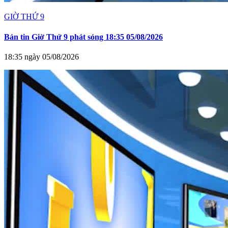
GIỜ THỨ 9
Bản tin Giờ Thứ 9 phát sóng 18:35 05/08/2026
18:35 ngày 05/08/2026