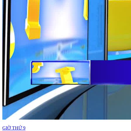
GIỜ THỨ 9