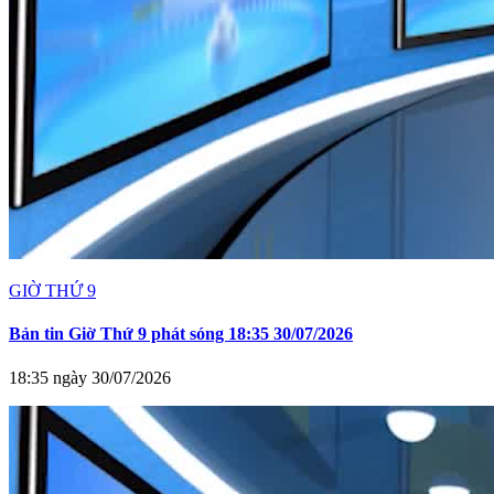
GIỜ THỨ 9
Bản tin Giờ Thứ 9 phát sóng 18:35 30/07/2026
18:35 ngày 30/07/2026