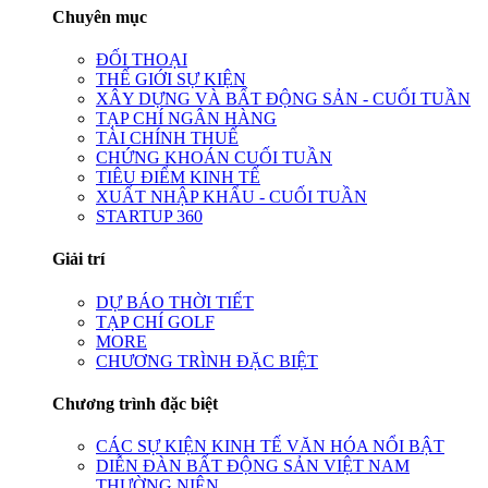
Chuyên mục
ĐỐI THOẠI
THẾ GIỚI SỰ KIỆN
XÂY DỰNG VÀ BẤT ĐỘNG SẢN - CUỐI TUẦN
TẠP CHÍ NGÂN HÀNG
TÀI CHÍNH THUẾ
CHỨNG KHOÁN CUỐI TUẦN
TIÊU ĐIỂM KINH TẾ
XUẤT NHẬP KHẨU - CUỐI TUẦN
STARTUP 360
Giải trí
DỰ BÁO THỜI TIẾT
TẠP CHÍ GOLF
MORE
CHƯƠNG TRÌNH ĐẶC BIỆT
Chương trình đặc biệt
CÁC SỰ KIỆN KINH TẾ VĂN HÓA NỔI BẬT
DIỄN ĐÀN BẤT ĐỘNG SẢN VIỆT NAM
THƯỜNG NIÊN