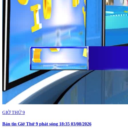
GIỜ THỨ 9
Bản tin Giờ Thứ 9 phát sóng 18:35 03/08/2026