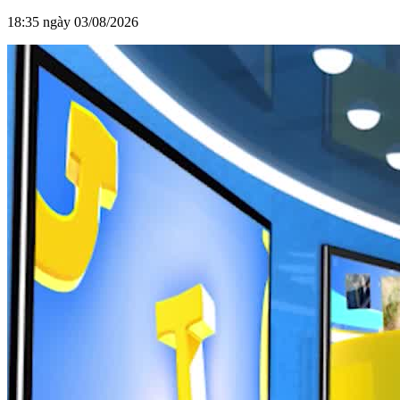
18:35 ngày 03/08/2026