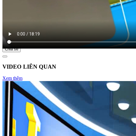
Bắt đầu tại
Chia sẻ
VIDEO LIÊN QUAN
Xem thêm