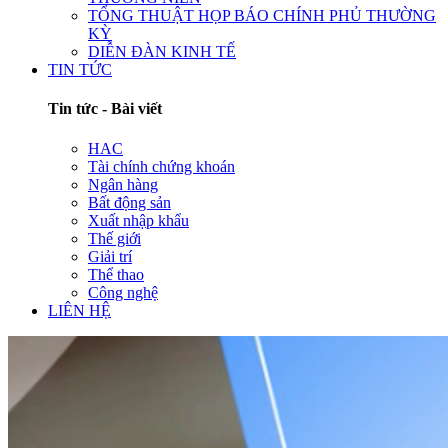
TỔNG THUẬT HỌP BÁO CHÍNH PHỦ THƯỜNG
KỲ
DIỄN ĐÀN KINH TẾ
TIN TỨC
Tin tức - Bài viết
HAC
Tài chính chứng khoán
Ngân hàng
Bất động sản
Xuất nhập khẩu
Thế giới
Giải trí
Thể thao
Công nghệ
LIÊN HỆ