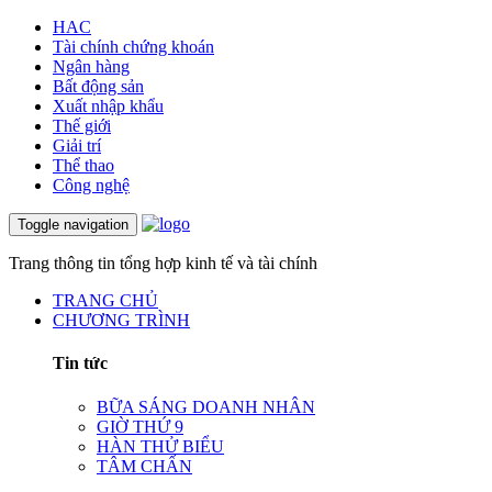
HAC
Tài chính chứng khoán
Ngân hàng
Bất động sản
Xuất nhập khẩu
Thế giới
Giải trí
Thể thao
Công nghệ
Toggle navigation
Trang thông tin tổng hợp kinh tế và tài chính
TRANG CHỦ
CHƯƠNG TRÌNH
Tin tức
BỮA SÁNG DOANH NHÂN
GIỜ THỨ 9
HÀN THỬ BIỂU
TÂM CHẤN