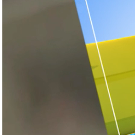
GIỜ THỨ 9
Nguồn: SCTV8 - VITV
18:35 ngày 03/06/2025