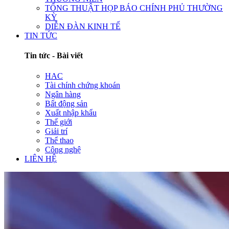
TỔNG THUẬT HỌP BÁO CHÍNH PHỦ THƯỜNG
KỲ
DIỄN ĐÀN KINH TẾ
TIN TỨC
Tin tức - Bài viết
HAC
Tài chính chứng khoán
Ngân hàng
Bất động sản
Xuất nhập khẩu
Thế giới
Giải trí
Thể thao
Công nghệ
LIÊN HỆ