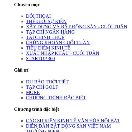
Chuyên mục
ĐỐI THOẠI
THẾ GIỚI SỰ KIỆN
XÂY DỰNG VÀ BẤT ĐỘNG SẢN - CUỐI TUẦN
TẠP CHÍ NGÂN HÀNG
TÀI CHÍNH THUẾ
CHỨNG KHOÁN CUỐI TUẦN
TIÊU ĐIỂM KINH TẾ
XUẤT NHẬP KHẨU - CUỐI TUẦN
STARTUP 360
Giải trí
DỰ BÁO THỜI TIẾT
TẠP CHÍ GOLF
MORE
CHƯƠNG TRÌNH ĐẶC BIỆT
Chương trình đặc biệt
CÁC SỰ KIỆN KINH TẾ VĂN HÓA NỔI BẬT
DIỄN ĐÀN BẤT ĐỘNG SẢN VIỆT NAM
THƯỜNG NIÊN