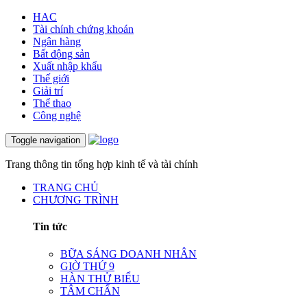
HAC
Tài chính chứng khoán
Ngân hàng
Bất động sản
Xuất nhập khẩu
Thế giới
Giải trí
Thể thao
Công nghệ
Toggle navigation
Trang thông tin tổng hợp kinh tế và tài chính
TRANG CHỦ
CHƯƠNG TRÌNH
Tin tức
BỮA SÁNG DOANH NHÂN
GIỜ THỨ 9
HÀN THỬ BIỂU
TÂM CHẤN