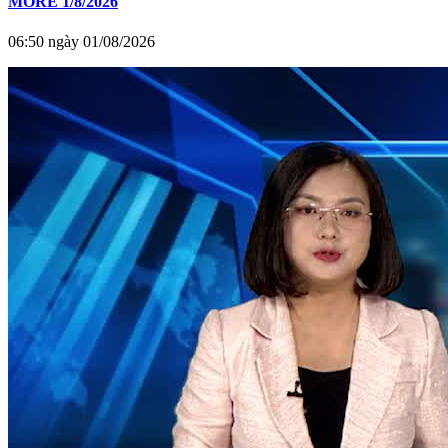
MORE 1/8/2026
06:50 ngày 01/08/2026