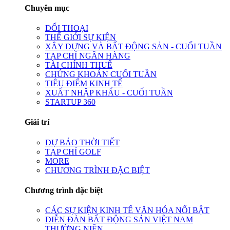
Chuyên mục
ĐỐI THOẠI
THẾ GIỚI SỰ KIỆN
XÂY DỰNG VÀ BẤT ĐỘNG SẢN - CUỐI TUẦN
TẠP CHÍ NGÂN HÀNG
TÀI CHÍNH THUẾ
CHỨNG KHOÁN CUỐI TUẦN
TIÊU ĐIỂM KINH TẾ
XUẤT NHẬP KHẨU - CUỐI TUẦN
STARTUP 360
Giải trí
DỰ BÁO THỜI TIẾT
TẠP CHÍ GOLF
MORE
CHƯƠNG TRÌNH ĐẶC BIỆT
Chương trình đặc biệt
CÁC SỰ KIỆN KINH TẾ VĂN HÓA NỔI BẬT
DIỄN ĐÀN BẤT ĐỘNG SẢN VIỆT NAM
THƯỜNG NIÊN