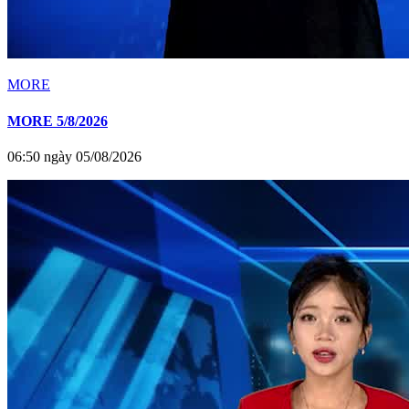
MORE
MORE 5/8/2026
06:50 ngày 05/08/2026