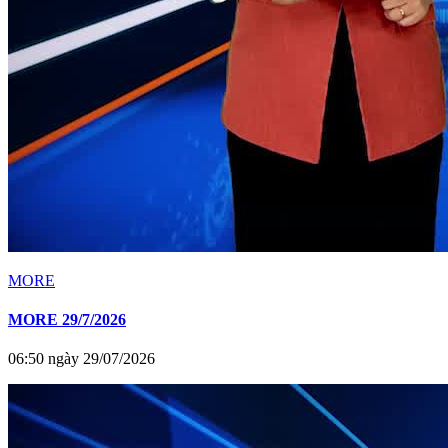
MORE
MORE 29/7/2026
06:50 ngày 29/07/2026