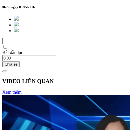
06:50 ngày 03/05/2016
Bắt đầu tại
Chia sẻ
VIDEO LIÊN QUAN
Xem thêm