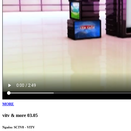
MORE
vitv & more 03.05
Nguồn: SCTV8 - VITV