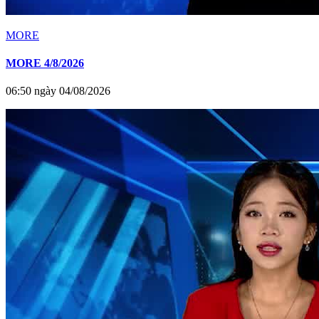
MORE
MORE 4/8/2026
06:50 ngày 04/08/2026