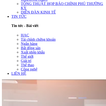
TỔNG THUẬT HỌP BÁO CHÍNH PHỦ THƯỜNG
KỲ
DIỄN ĐÀN KINH TẾ
TIN TỨC
Tin tức - Bài viết
HAC
Tài chính chứng khoán
Ngân hàng
Bất động sản
Xuất nhập khẩu
Thế giới
Giải trí
Thể thao
Công nghệ
LIÊN HỆ