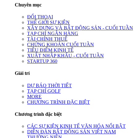
Chuyên mục
ĐỐI THOẠI
THẾ GIỚI SỰ KIỆN
XÂY DỰNG VÀ BẤT ĐỘNG SẢN - CUỐI TUẦN
TẠP CHÍ NGÂN HÀNG
TÀI CHÍNH THUẾ
CHỨNG KHOÁN CUỐI TUẦN
TIÊU ĐIỂM KINH TẾ
XUẤT NHẬP KHẨU - CUỐI TUẦN
STARTUP 360
Giải trí
DỰ BÁO THỜI TIẾT
TẠP CHÍ GOLF
MORE
CHƯƠNG TRÌNH ĐẶC BIỆT
Chương trình đặc biệt
CÁC SỰ KIỆN KINH TẾ VĂN HÓA NỔI BẬT
DIỄN ĐÀN BẤT ĐỘNG SẢN VIỆT NAM
THƯỜNG NIÊN