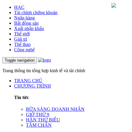
HAC
Tài chính chứng khoán
Ngân hàng
Bất động sản
Xuất nhập khẩu
Thế giới
Giải trí
Thể thao
Công nghệ
Toggle navigation
Trang thông tin tổng hợp kinh tế và tài chính
TRANG CHỦ
CHƯƠNG TRÌNH
Tin tức
BỮA SÁNG DOANH NHÂN
GIỜ THỨ 9
HÀN THỬ BIỂU
TÂM CHẤN