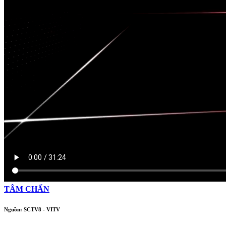
TÂM CHẤN
Nguồn: SCTV8 - VITV