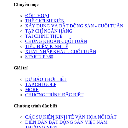
Chuyên mục
ĐỐI THOẠI
THẾ GIỚI SỰ KIỆN
XÂY DỰNG VÀ BẤT ĐỘNG SẢN - CUỐI TUẦN
TẠP CHÍ NGÂN HÀNG
TÀI CHÍNH THUẾ
CHỨNG KHOÁN CUỐI TUẦN
TIÊU ĐIỂM KINH TẾ
XUẤT NHẬP KHẨU - CUỐI TUẦN
STARTUP 360
Giải trí
DỰ BÁO THỜI TIẾT
TẠP CHÍ GOLF
MORE
CHƯƠNG TRÌNH ĐẶC BIỆT
Chương trình đặc biệt
CÁC SỰ KIỆN KINH TẾ VĂN HÓA NỔI BẬT
DIỄN ĐÀN BẤT ĐỘNG SẢN VIỆT NAM
THƯỜNG NIÊN