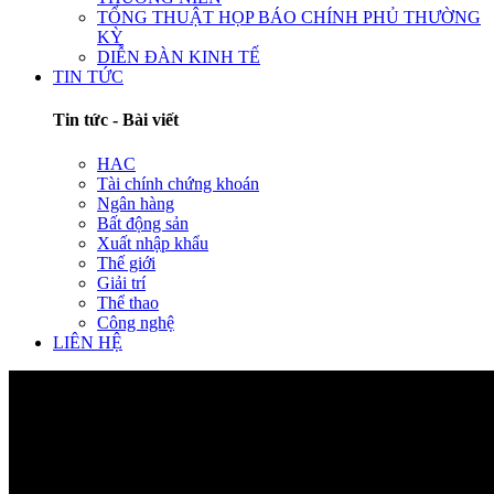
TỔNG THUẬT HỌP BÁO CHÍNH PHỦ THƯỜNG
KỲ
DIỄN ĐÀN KINH TẾ
TIN TỨC
Tin tức - Bài viết
HAC
Tài chính chứng khoán
Ngân hàng
Bất động sản
Xuất nhập khẩu
Thế giới
Giải trí
Thể thao
Công nghệ
LIÊN HỆ