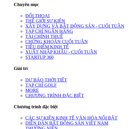
Chuyên mục
ĐỐI THOẠI
THẾ GIỚI SỰ KIỆN
XÂY DỰNG VÀ BẤT ĐỘNG SẢN - CUỐI TUẦN
TẠP CHÍ NGÂN HÀNG
TÀI CHÍNH THUẾ
CHỨNG KHOÁN CUỐI TUẦN
TIÊU ĐIỂM KINH TẾ
XUẤT NHẬP KHẨU - CUỐI TUẦN
STARTUP 360
Giải trí
DỰ BÁO THỜI TIẾT
TẠP CHÍ GOLF
MORE
CHƯƠNG TRÌNH ĐẶC BIỆT
Chương trình đặc biệt
CÁC SỰ KIỆN KINH TẾ VĂN HÓA NỔI BẬT
DIỄN ĐÀN BẤT ĐỘNG SẢN VIỆT NAM
THƯỜNG NIÊN