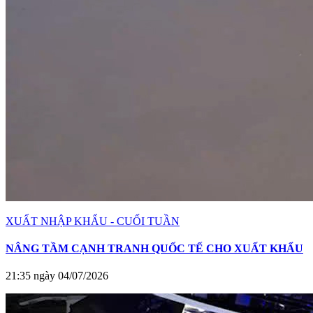
XUẤT NHẬP KHẨU - CUỐI TUẦN
NÂNG TẦM CẠNH TRANH QUỐC TẾ CHO XUẤT KHẨU
21:35 ngày 04/07/2026