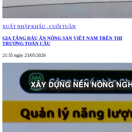
XUẤT NHẬP KHẨU - CUỐI TUẦN
GIA TĂNG DẤU ẤN NÔNG SẢN VIỆT NAM TRÊN THỊ
TRƯỜNG TOÀN CẦU
21:35 ngày 23/05/2026