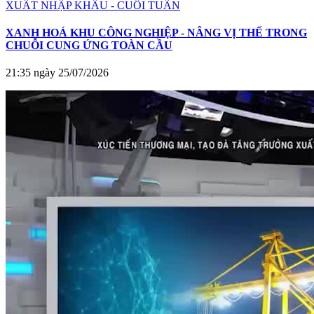
XUẤT NHẬP KHẨU - CUỐI TUẦN
XANH HOÁ KHU CÔNG NGHIỆP - NÂNG VỊ THẾ TRONG
CHUỖI CUNG ỨNG TOÀN CẦU
21:35 ngày 25/07/2026