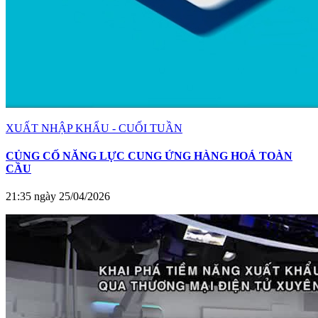
XUẤT NHẬP KHẨU - CUỐI TUẦN
CỦNG CỐ NĂNG LỰC CUNG ỨNG HÀNG HOÁ TOÀN
CẦU
21:35 ngày 25/04/2026