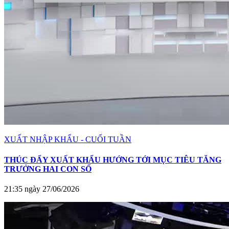
XUẤT NHẬP KHẨU - CUỐI TUẦN
THÚC ĐẨY XUẤT KHẨU HƯỚNG TỚI MỤC TIÊU TĂNG
TRƯỞNG HAI CON SỐ
21:35 ngày 27/06/2026