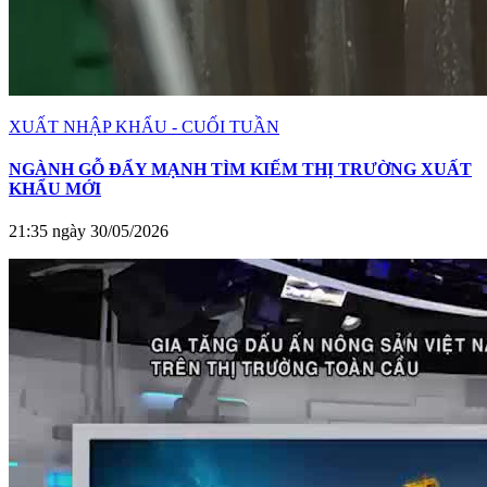
XUẤT NHẬP KHẨU - CUỐI TUẦN
NGÀNH GỖ ĐẨY MẠNH TÌM KIẾM THỊ TRƯỜNG XUẤT
KHẨU MỚI
21:35 ngày 30/05/2026