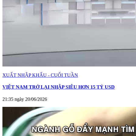
XUẤT NHẬP KHẨU - CUỐI TUẦN
VIỆT NAM TRỞ LẠI NHẬP SIÊU HƠN 15 TỶ USD
21:35 ngày 20/06/2026