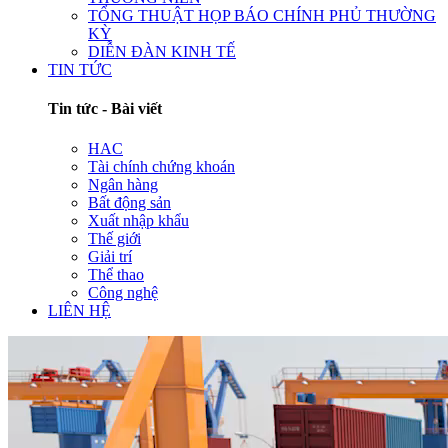
TỔNG THUẬT HỌP BÁO CHÍNH PHỦ THƯỜNG
KỲ
DIỄN ĐÀN KINH TẾ
TIN TỨC
Tin tức - Bài viết
HAC
Tài chính chứng khoán
Ngân hàng
Bất động sản
Xuất nhập khẩu
Thế giới
Giải trí
Thể thao
Công nghệ
LIÊN HỆ