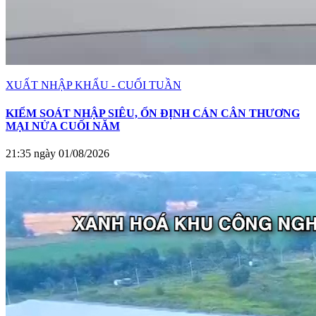
XUẤT NHẬP KHẨU - CUỐI TUẦN
KIỂM SOÁT NHẬP SIÊU, ỔN ĐỊNH CÁN CÂN THƯƠNG
MẠI NỬA CUỐI NĂM
21:35 ngày 01/08/2026