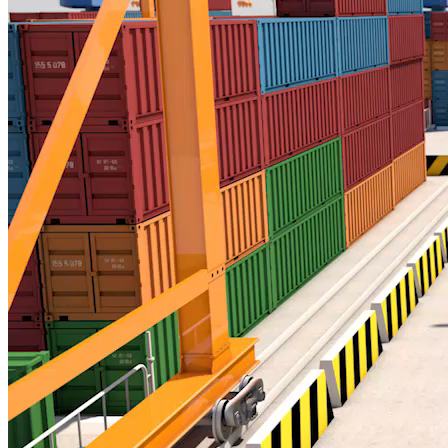
XUẤT NHẬP KHẨU - CUỐI TUẦN
Nâng cao năng lực phòng vệ thương mại trong lĩnh vực công
nghiệp
Nguồn: SCTV8 - VITV