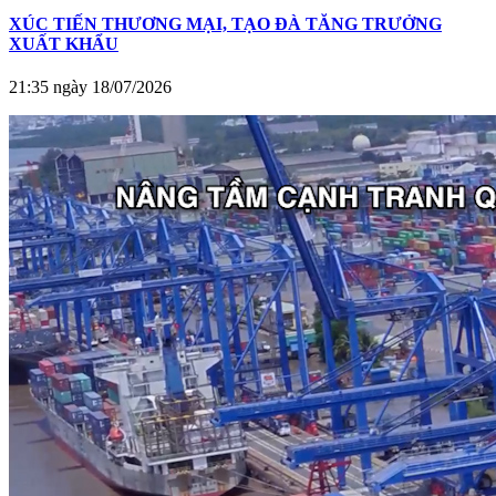
XÚC TIẾN THƯƠNG MẠI, TẠO ĐÀ TĂNG TRƯỞNG
XUẤT KHẨU
21:35 ngày 18/07/2026