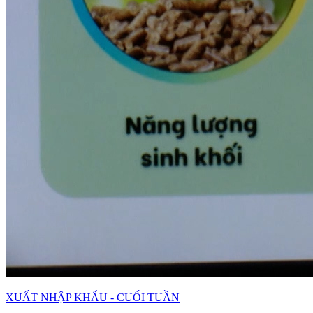
XUẤT NHẬP KHẨU - CUỐI TUẦN