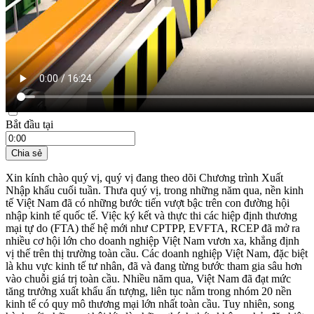
21:35 ngày 01/11/2025
Bắt đầu tại
Chia sẻ
Xin kính chào quý vị, quý vị đang theo dõi Chương trình Xuất
Nhập khẩu cuối tuần. Thưa quý vị, trong những năm qua, nền kinh
tế Việt Nam đã có những bước tiến vượt bậc trên con đường hội
nhập kinh tế quốc tế. Việc ký kết và thực thi các hiệp định thương
mại tự do (FTA) thế hệ mới như CPTPP, EVFTA, RCEP đã mở ra
nhiều cơ hội lớn cho doanh nghiệp Việt Nam vươn xa, khẳng định
vị thế trên thị trường toàn cầu. Các doanh nghiệp Việt Nam, đặc biệt
là khu vực kinh tế tư nhân, đã và đang từng bước tham gia sâu hơn
vào chuỗi giá trị toàn cầu. Nhiều năm qua, Việt Nam đã đạt mức
tăng trưởng xuất khẩu ấn tượng, liên tục nằm trong nhóm 20 nền
kinh tế có quy mô thương mại lớn nhất toàn cầu. Tuy nhiên, song