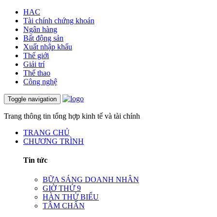
HAC
Tài chính chứng khoán
Ngân hàng
Bất động sản
Xuất nhập khẩu
Thế giới
Giải trí
Thể thao
Công nghệ
Toggle navigation
Trang thông tin tổng hợp kinh tế và tài chính
TRANG CHỦ
CHƯƠNG TRÌNH
Tin tức
BỮA SÁNG DOANH NHÂN
GIỜ THỨ 9
HÀN THỬ BIỂU
TÂM CHẤN