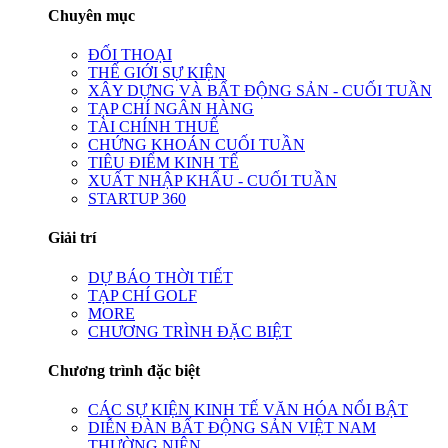
Chuyên mục
ĐỐI THOẠI
THẾ GIỚI SỰ KIỆN
XÂY DỰNG VÀ BẤT ĐỘNG SẢN - CUỐI TUẦN
TẠP CHÍ NGÂN HÀNG
TÀI CHÍNH THUẾ
CHỨNG KHOÁN CUỐI TUẦN
TIÊU ĐIỂM KINH TẾ
XUẤT NHẬP KHẨU - CUỐI TUẦN
STARTUP 360
Giải trí
DỰ BÁO THỜI TIẾT
TẠP CHÍ GOLF
MORE
CHƯƠNG TRÌNH ĐẶC BIỆT
Chương trình đặc biệt
CÁC SỰ KIỆN KINH TẾ VĂN HÓA NỔI BẬT
DIỄN ĐÀN BẤT ĐỘNG SẢN VIỆT NAM
THƯỜNG NIÊN