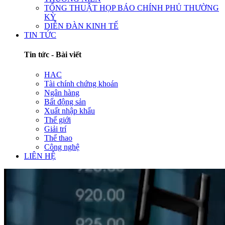
TỔNG THUẬT HỌP BÁO CHÍNH PHỦ THƯỜNG
KỲ
DIỄN ĐÀN KINH TẾ
TIN TỨC
Tin tức - Bài viết
HAC
Tài chính chứng khoán
Ngân hàng
Bất động sản
Xuất nhập khẩu
Thế giới
Giải trí
Thể thao
Công nghệ
LIÊN HỆ