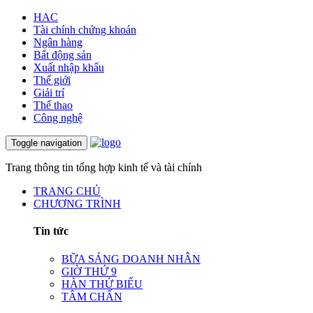
HAC
Tài chính chứng khoán
Ngân hàng
Bất động sản
Xuất nhập khẩu
Thế giới
Giải trí
Thể thao
Công nghệ
Toggle navigation
Trang thông tin tổng hợp kinh tế và tài chính
TRANG CHỦ
CHƯƠNG TRÌNH
Tin tức
BỮA SÁNG DOANH NHÂN
GIỜ THỨ 9
HÀN THỬ BIỂU
TÂM CHẤN