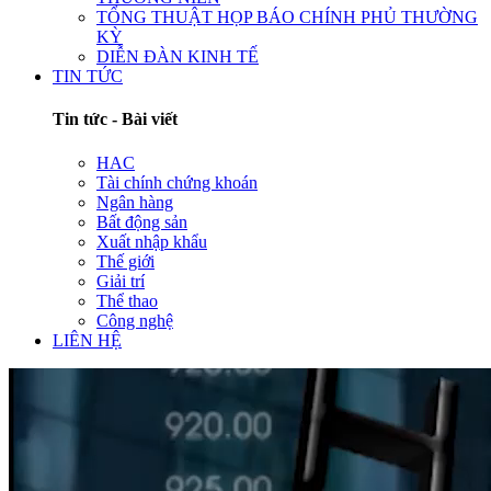
TỔNG THUẬT HỌP BÁO CHÍNH PHỦ THƯỜNG
KỲ
DIỄN ĐÀN KINH TẾ
TIN TỨC
Tin tức - Bài viết
HAC
Tài chính chứng khoán
Ngân hàng
Bất động sản
Xuất nhập khẩu
Thế giới
Giải trí
Thể thao
Công nghệ
LIÊN HỆ