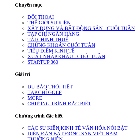
Chuyên mục
ĐỐI THOẠI
THẾ GIỚI SỰ KIỆN
XÂY DỰNG VÀ BẤT ĐỘNG SẢN - CUỐI TUẦN
TẠP CHÍ NGÂN HÀNG
TÀI CHÍNH THUẾ
CHỨNG KHOÁN CUỐI TUẦN
TIÊU ĐIỂM KINH TẾ
XUẤT NHẬP KHẨU - CUỐI TUẦN
STARTUP 360
Giải trí
DỰ BÁO THỜI TIẾT
TẠP CHÍ GOLF
MORE
CHƯƠNG TRÌNH ĐẶC BIỆT
Chương trình đặc biệt
CÁC SỰ KIỆN KINH TẾ VĂN HÓA NỔI BẬT
DIỄN ĐÀN BẤT ĐỘNG SẢN VIỆT NAM
THƯỜNG NIÊN