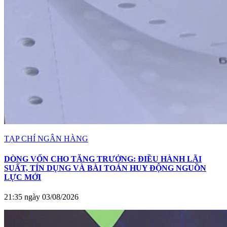
TẠP CHÍ NGÂN HÀNG
DÒNG VỐN CHO TĂNG TRƯỞNG: ĐIỀU HÀNH LÃI
SUẤT, TÍN DỤNG VÀ BÀI TOÁN HUY ĐỘNG NGUỒN
LỰC MỚI
21:35 ngày 03/08/2026