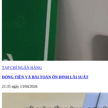
TẠP CHÍ NGÂN HÀNG
DÒNG TIỀN VÀ BÀI TOÁN ỔN ĐỊNH LÃI SUẤT
21:35 ngày 13/04/2026