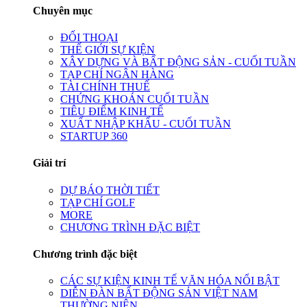
Chuyên mục
ĐỐI THOẠI
THẾ GIỚI SỰ KIỆN
XÂY DỰNG VÀ BẤT ĐỘNG SẢN - CUỐI TUẦN
TẠP CHÍ NGÂN HÀNG
TÀI CHÍNH THUẾ
CHỨNG KHOÁN CUỐI TUẦN
TIÊU ĐIỂM KINH TẾ
XUẤT NHẬP KHẨU - CUỐI TUẦN
STARTUP 360
Giải trí
DỰ BÁO THỜI TIẾT
TẠP CHÍ GOLF
MORE
CHƯƠNG TRÌNH ĐẶC BIỆT
Chương trình đặc biệt
CÁC SỰ KIỆN KINH TẾ VĂN HÓA NỔI BẬT
DIỄN ĐÀN BẤT ĐỘNG SẢN VIỆT NAM
THƯỜNG NIÊN