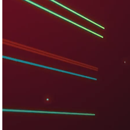
TẠP CHÍ NGÂN HÀNG
PHÁT TRIỂN HỆ SINH THÁI TÀI CHÍNH SỐ HIỆN ĐẠI,
TOÀN DIỆN
Nguồn: SCTV8 - VITV