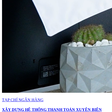
TẠP CHÍ NGÂN HÀNG
XÂY DỰNG HỆ THỐNG THANH TOÁN XUYÊN BIÊN