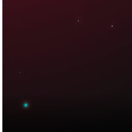
21:35 ngày 01/06/2026
Bắt đầu tại
Chia sẻ
Chuyển đổi số đang diễn ra mạnh mẽ trong ngành tài chính - ngân
hàng. Việt Nam cũng đang từng bước xây dựng một hệ thống tài
chính hiện đại, tiện lợi, minh bạch và an toàn.. Vậy những bước tiến
nào mà ngành ngân hàng và các doanh nghiệp fintech đang thực
hiện?
Những thách thức nào vẫn còn tồn tại trên hành trình này, và đâu là
những giải pháp để Việt Nam không chỉ đi kịp mà còn vươn lên dẫn
đầu trong khu vực về tài chính số?