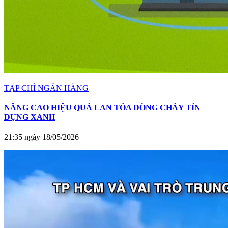
TẠP CHÍ NGÂN HÀNG
NÂNG CAO HIỆU QUẢ LAN TỎA DÒNG CHẢY TÍN
DỤNG XANH
21:35 ngày 18/05/2026