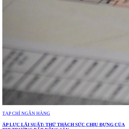
TẠP CHÍ NGÂN HÀNG
ÁP LỰC LÃI SUẤT: THỬ THÁCH SỨC CHỊU ĐỰNG CỦA