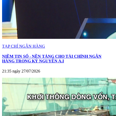
TẠP CHÍ NGÂN HÀNG
NIỀM TIN SỐ - NỀN TẢNG CHO TÀI CHÍNH NGÂN
HÀNG TRONG KỶ NGUYÊN A.I
21:35 ngày 27/07/2026