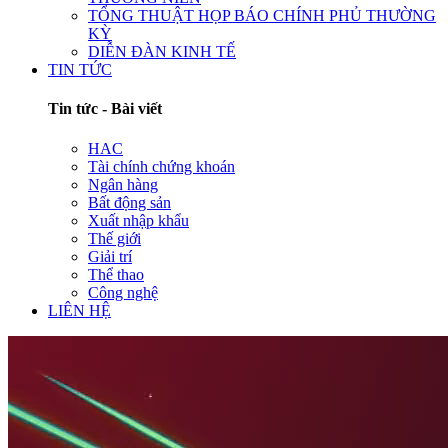
TỔNG THUẬT HỌP BÁO CHÍNH PHỦ THƯỜNG
KỲ
DIỄN ĐÀN KINH TẾ
TIN TỨC
Tin tức - Bài viết
HAC
Tài chính chứng khoán
Ngân hàng
Bất động sản
Xuất nhập khẩu
Thế giới
Giải trí
Thể thao
Công nghệ
LIÊN HỆ