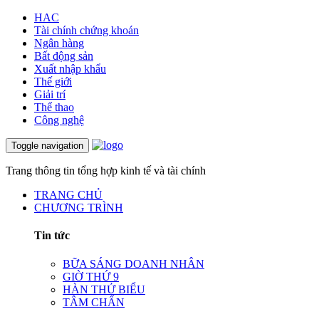
HAC
Tài chính chứng khoán
Ngân hàng
Bất động sản
Xuất nhập khẩu
Thế giới
Giải trí
Thể thao
Công nghệ
Toggle navigation
Trang thông tin tổng hợp kinh tế và tài chính
TRANG CHỦ
CHƯƠNG TRÌNH
Tin tức
BỮA SÁNG DOANH NHÂN
GIỜ THỨ 9
HÀN THỬ BIỂU
TÂM CHẤN