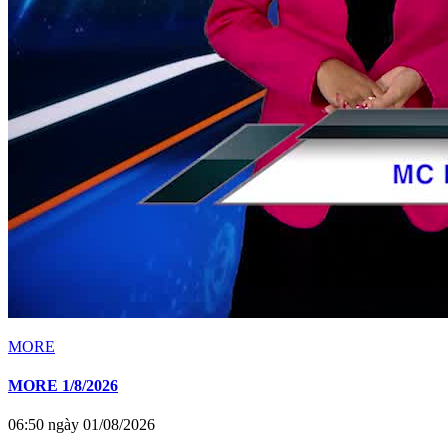
MORE
MORE 1/8/2026
06:50 ngày 01/08/2026