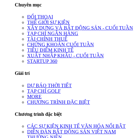
Chuyên mục
ĐỐI THOẠI
THẾ GIỚI SỰ KIỆN
XÂY DỰNG VÀ BẤT ĐỘNG SẢN - CUỐI TUẦN
TẠP CHÍ NGÂN HÀNG
TÀI CHÍNH THUẾ
CHỨNG KHOÁN CUỐI TUẦN
TIÊU ĐIỂM KINH TẾ
XUẤT NHẬP KHẨU - CUỐI TUẦN
STARTUP 360
Giải trí
DỰ BÁO THỜI TIẾT
TẠP CHÍ GOLF
MORE
CHƯƠNG TRÌNH ĐẶC BIỆT
Chương trình đặc biệt
CÁC SỰ KIỆN KINH TẾ VĂN HÓA NỔI BẬT
DIỄN ĐÀN BẤT ĐỘNG SẢN VIỆT NAM
THƯỜNG NIÊN