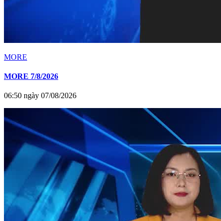
MORE
MORE 7/8/2026
06:50 ngày 07/08/2026