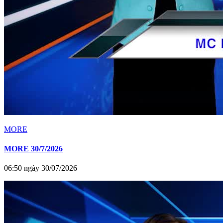
MORE
MORE 30/7/2026
06:50 ngày 30/07/2026