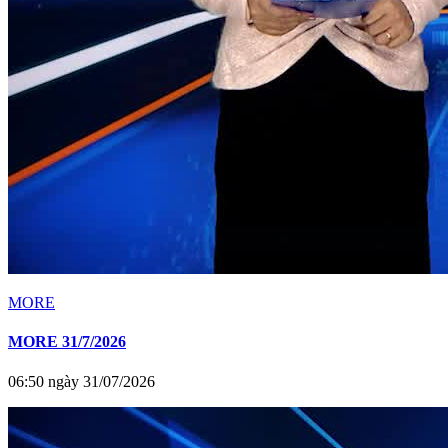
MORE
MORE 31/7/2026
06:50 ngày 31/07/2026