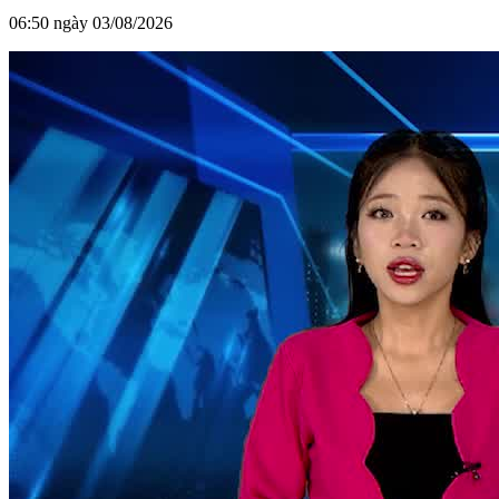
06:50 ngày 03/08/2026