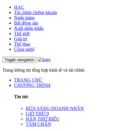
HAC
Tài chính chứng khoán
Ngân hàng
Bất động sản
Xuất nhập khẩu
Thế giới
Giải trí
Thể thao
Công nghệ
Toggle navigation
Trang thông tin tổng hợp kinh tế và tài chính
TRANG CHỦ
CHƯƠNG TRÌNH
Tin tức
BỮA SÁNG DOANH NHÂN
GIỜ THỨ 9
HÀN THỬ BIỂU
TÂM CHẤN