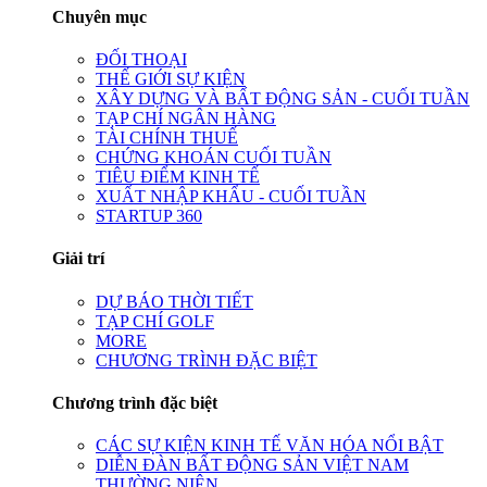
Chuyên mục
ĐỐI THOẠI
THẾ GIỚI SỰ KIỆN
XÂY DỰNG VÀ BẤT ĐỘNG SẢN - CUỐI TUẦN
TẠP CHÍ NGÂN HÀNG
TÀI CHÍNH THUẾ
CHỨNG KHOÁN CUỐI TUẦN
TIÊU ĐIỂM KINH TẾ
XUẤT NHẬP KHẨU - CUỐI TUẦN
STARTUP 360
Giải trí
DỰ BÁO THỜI TIẾT
TẠP CHÍ GOLF
MORE
CHƯƠNG TRÌNH ĐẶC BIỆT
Chương trình đặc biệt
CÁC SỰ KIỆN KINH TẾ VĂN HÓA NỔI BẬT
DIỄN ĐÀN BẤT ĐỘNG SẢN VIỆT NAM
THƯỜNG NIÊN