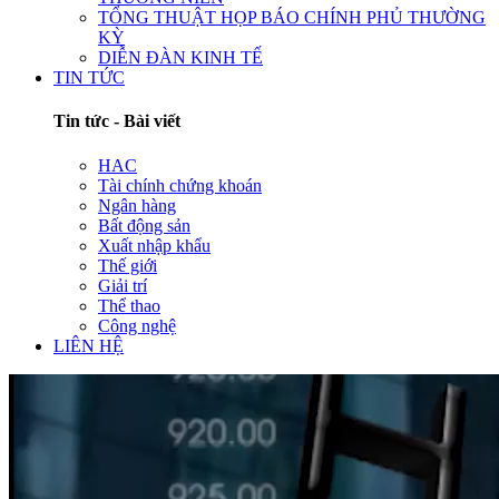
TỔNG THUẬT HỌP BÁO CHÍNH PHỦ THƯỜNG
KỲ
DIỄN ĐÀN KINH TẾ
TIN TỨC
Tin tức - Bài viết
HAC
Tài chính chứng khoán
Ngân hàng
Bất động sản
Xuất nhập khẩu
Thế giới
Giải trí
Thể thao
Công nghệ
LIÊN HỆ