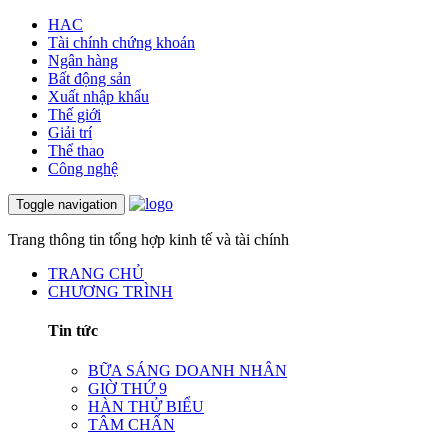
HAC
Tài chính chứng khoán
Ngân hàng
Bất động sản
Xuất nhập khẩu
Thế giới
Giải trí
Thể thao
Công nghệ
Toggle navigation
Trang thông tin tổng hợp kinh tế và tài chính
TRANG CHỦ
CHƯƠNG TRÌNH
Tin tức
BỮA SÁNG DOANH NHÂN
GIỜ THỨ 9
HÀN THỬ BIỂU
TÂM CHẤN