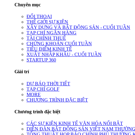
Chuyên mục
ĐỐI THOẠI
THẾ GIỚI SỰ KIỆN
XÂY DỰNG VÀ BẤT ĐỘNG SẢN - CUỐI TUẦN
TẠP CHÍ NGÂN HÀNG
TÀI CHÍNH THUẾ
CHỨNG KHOÁN CUỐI TUẦN
TIÊU ĐIỂM KINH TẾ
XUẤT NHẬP KHẨU - CUỐI TUẦN
STARTUP 360
Giải trí
DỰ BÁO THỜI TIẾT
TẠP CHÍ GOLF
MORE
CHƯƠNG TRÌNH ĐẶC BIỆT
Chương trình đặc biệt
CÁC SỰ KIỆN KINH TẾ VĂN HÓA NỔI BẬT
DIỄN ĐÀN BẤT ĐỘNG SẢN VIỆT NAM THƯỜNG
TỔNG THUẬT HỌP BÁO CHÍNH PHỦ THƯỜNG 