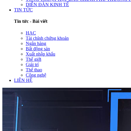
DIỄN ĐÀN KINH TẾ
TIN TỨC
Tin tức - Bài viết
HAC
Tài chính chứng khoán
Ngân hàng
Bất động sản
Xuất nhập khẩu
Thế giới
Giải trí
Thể thao
Công nghệ
LIÊN HỆ