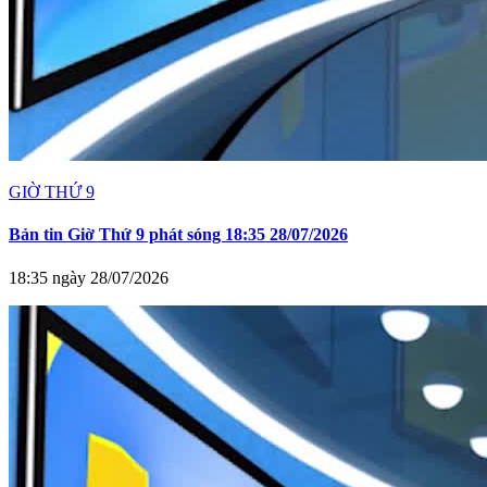
GIỜ THỨ 9
Bản tin Giờ Thứ 9 phát sóng 18:35 28/07/2026
18:35 ngày 28/07/2026