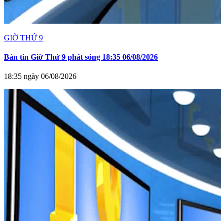
GIỜ THỨ 9
Bản tin Giờ Thứ 9 phát sóng 18:35 06/08/2026
18:35 ngày 06/08/2026