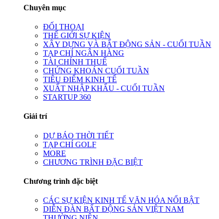
Chuyên mục
ĐỐI THOẠI
THẾ GIỚI SỰ KIỆN
XÂY DỰNG VÀ BẤT ĐỘNG SẢN - CUỐI TUẦN
TẠP CHÍ NGÂN HÀNG
TÀI CHÍNH THUẾ
CHỨNG KHOÁN CUỐI TUẦN
TIÊU ĐIỂM KINH TẾ
XUẤT NHẬP KHẨU - CUỐI TUẦN
STARTUP 360
Giải trí
DỰ BÁO THỜI TIẾT
TẠP CHÍ GOLF
MORE
CHƯƠNG TRÌNH ĐẶC BIỆT
Chương trình đặc biệt
CÁC SỰ KIỆN KINH TẾ VĂN HÓA NỔI BẬT
DIỄN ĐÀN BẤT ĐỘNG SẢN VIỆT NAM
THƯỜNG NIÊN