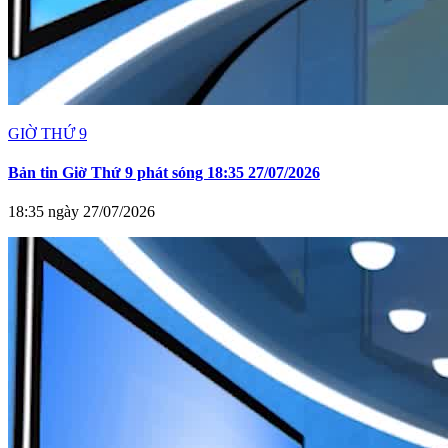
GIỜ THỨ 9
Bản tin Giờ Thứ 9 phát sóng 18:35 27/07/2026
18:35 ngày 27/07/2026