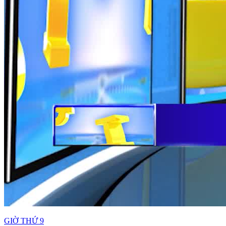
GIỜ THỨ 9