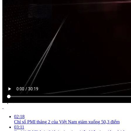
NỘI DUNG CHI TIẾT
02:18
Chỉ số PMI tháng 2 của Việt Nam giảm xuống 50,3 điểm
03:11