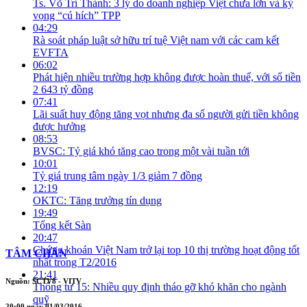
Ts. Võ Trí Thành: 3 lý do doanh nghiệp Việt chưa lớn và kỳ
vọng “cú hích” TPP
04:29
Rà soát pháp luật sở hữu trí tuệ Việt nam với các cam kết
EVFTA
06:02
Phát hiện nhiều trường hợp không được hoàn thuế, với số tiền
2 643 tỷ đồng
07:41
Lãi suất huy động tăng vọt nhưng đa số người gửi tiền không
được hưởng
08:53
BVSC: Tỷ giá khó tăng cao trong một vài tuần tới
10:01
Tỷ giá trung tâm ngày 1/3 giảm 7 đồng
12:19
OKTC: Tăng trưởng tín dụng
19:49
Tổng kết Sàn
20:47
Chứng khoán Việt Nam trở lại top 10 thị trường hoạt động tốt
TÂM CHẤN
nhất trong T2/2016
21:41
Nguồn: SCTV8 - VITV
Thông tư 15: Nhiều quy định tháo gỡ khó khăn cho ngành
quỹ
20:00 ngày 01/03/2016