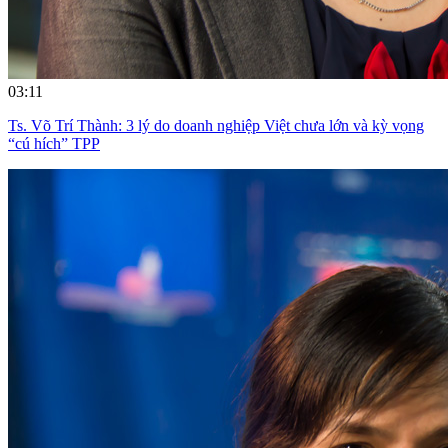
03:11
Ts. Võ Trí Thành: 3 lý do doanh nghiệp Việt chưa lớn và kỳ vọng
“cú hích” TPP