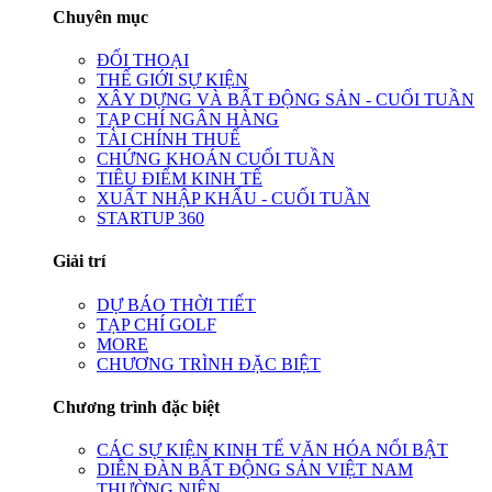
Chuyên mục
ĐỐI THOẠI
THẾ GIỚI SỰ KIỆN
XÂY DỰNG VÀ BẤT ĐỘNG SẢN - CUỐI TUẦN
TẠP CHÍ NGÂN HÀNG
TÀI CHÍNH THUẾ
CHỨNG KHOÁN CUỐI TUẦN
TIÊU ĐIỂM KINH TẾ
XUẤT NHẬP KHẨU - CUỐI TUẦN
STARTUP 360
Giải trí
DỰ BÁO THỜI TIẾT
TẠP CHÍ GOLF
MORE
CHƯƠNG TRÌNH ĐẶC BIỆT
Chương trình đặc biệt
CÁC SỰ KIỆN KINH TẾ VĂN HÓA NỔI BẬT
DIỄN ĐÀN BẤT ĐỘNG SẢN VIỆT NAM
THƯỜNG NIÊN