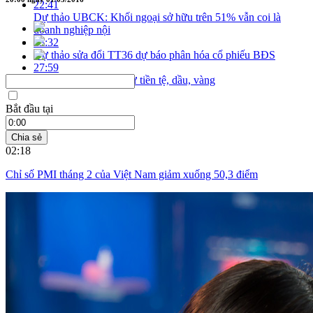
22:41
Dự thảo UBCK: Khối ngoại sở hữu trên 51% vẫn coi là
doanh nghiệp nội
23:32
Dự thảo sửa đổi TT36 dự báo phân hóa cổ phiếu BĐS
27:59
Cập nhật 3 kênh đầu tư tiền tệ, dầu, vàng
Bắt đầu tại
Chia sẻ
02:18
Chỉ số PMI tháng 2 của Việt Nam giảm xuống 50,3 điểm