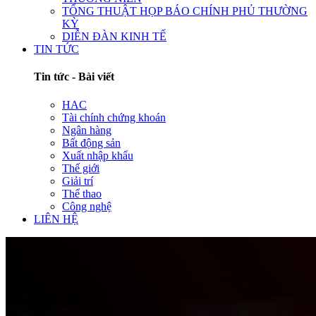
TỔNG THUẬT HỌP BÁO CHÍNH PHỦ THƯỜNG
KỲ
DIỄN ĐÀN KINH TẾ
TIN TỨC
Tin tức - Bài viết
HAC
Tài chính chứng khoán
Ngân hàng
Bất động sản
Xuất nhập khẩu
Thế giới
Giải trí
Thể thao
Công nghệ
LIÊN HỆ