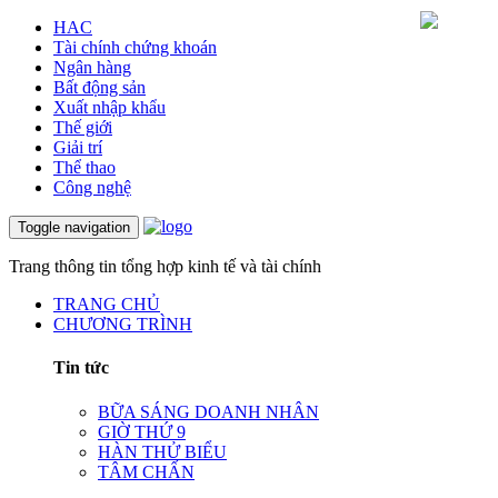
HAC
Tài chính chứng khoán
Ngân hàng
Bất động sản
Xuất nhập khẩu
Thế giới
Giải trí
Thể thao
Công nghệ
Toggle navigation
Trang thông tin tổng hợp kinh tế và tài chính
TRANG CHỦ
CHƯƠNG TRÌNH
Tin tức
BỮA SÁNG DOANH NHÂN
GIỜ THỨ 9
HÀN THỬ BIỂU
TÂM CHẤN