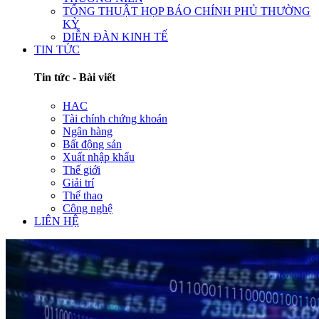
TỔNG THUẬT HỌP BÁO CHÍNH PHỦ THƯỜNG
KỲ
DIỄN ĐÀN KINH TẾ
TIN TỨC
Tin tức - Bài viết
HAC
Tài chính chứng khoán
Ngân hàng
Bất động sản
Xuất nhập khẩu
Thế giới
Giải trí
Thể thao
Công nghệ
LIÊN HỆ