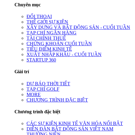
Chuyên mục
ĐỐI THOẠI
THẾ GIỚI SỰ KIỆN
XÂY DỰNG VÀ BẤT ĐỘNG SẢN - CUỐI TUẦN
TẠP CHÍ NGÂN HÀNG
TÀI CHÍNH THUẾ
CHỨNG KHOÁN CUỐI TUẦN
TIÊU ĐIỂM KINH TẾ
XUẤT NHẬP KHẨU - CUỐI TUẦN
STARTUP 360
Giải trí
DỰ BÁO THỜI TIẾT
TẠP CHÍ GOLF
MORE
CHƯƠNG TRÌNH ĐẶC BIỆT
Chương trình đặc biệt
CÁC SỰ KIỆN KINH TẾ VĂN HÓA NỔI BẬT
DIỄN ĐÀN BẤT ĐỘNG SẢN VIỆT NAM
THƯỜNG NIÊN