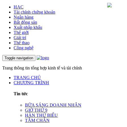
HAC
Tài chính chứng khoán
Ngân hàng
Bất động sản
Xuất nhập khẩu
Thế giới
Giải trí
Thể thao
Công nghệ
Toggle navigation
Trang thông tin tổng hợp kinh tế và tài chính
TRANG CHỦ
CHƯƠNG TRÌNH
Tin tức
BỮA SÁNG DOANH NHÂN
GIỜ THỨ 9
HÀN THỬ BIỂU
TÂM CHẤN