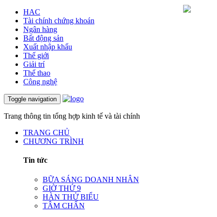
HAC
Tài chính chứng khoán
Ngân hàng
Bất động sản
Xuất nhập khẩu
Thế giới
Giải trí
Thể thao
Công nghệ
Toggle navigation
Trang thông tin tổng hợp kinh tế và tài chính
TRANG CHỦ
CHƯƠNG TRÌNH
Tin tức
BỮA SÁNG DOANH NHÂN
GIỜ THỨ 9
HÀN THỬ BIỂU
TÂM CHẤN