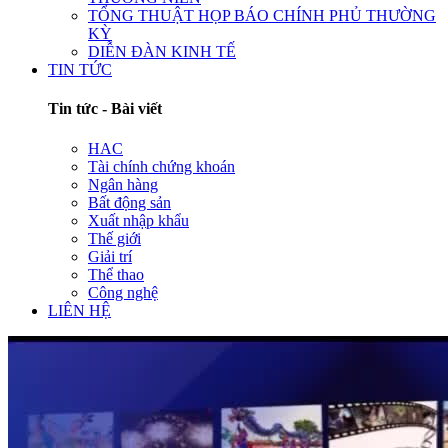
TỔNG THUẬT HỌP BÁO CHÍNH PHỦ THƯỜNG
KỲ
DIỄN ĐÀN KINH TẾ
TIN TỨC
Tin tức - Bài viết
HAC
Tài chính chứng khoán
Ngân hàng
Bất động sản
Xuất nhập khẩu
Thế giới
Giải trí
Thể thao
Công nghệ
LIÊN HỆ