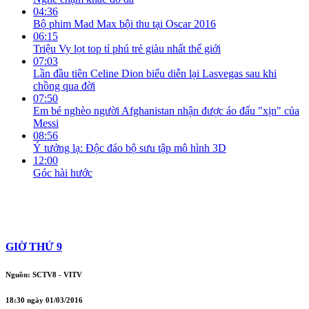
04:36
Bộ phim Mad Max bội thu tại Oscar 2016
06:15
Triệu Vy lọt top tỉ phú trẻ giàu nhất thế giới
07:03
Lần đầu tiên Celine Dion biểu diễn lại Lasvegas sau khi
chồng qua đời
07:50
Em bé nghèo người Afghanistan nhận được áo đấu "xịn" của
Messi
08:56
Ý tưởng lạ: Độc đáo bộ sưu tập mô hình 3D
12:00
Góc hài hước
GIỜ THỨ 9
Nguồn: SCTV8 - VITV
18:30 ngày 01/03/2016