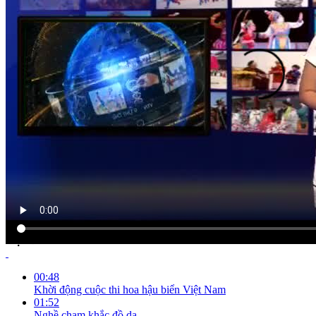
NỘI DUNG CHI TIẾT
00:48
Khời động cuộc thi hoa hậu biển Việt Nam
01:52
Nghề chạm khắc đồ da