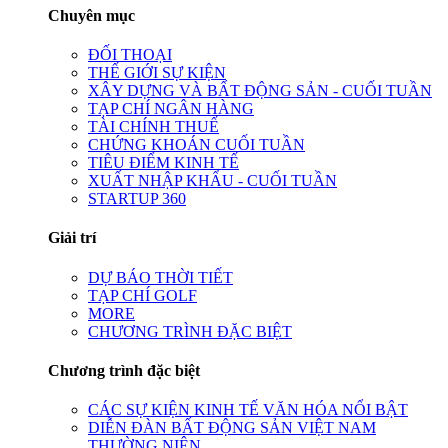
Chuyên mục
ĐỐI THOẠI
THẾ GIỚI SỰ KIỆN
XÂY DỰNG VÀ BẤT ĐỘNG SẢN - CUỐI TUẦN
TẠP CHÍ NGÂN HÀNG
TÀI CHÍNH THUẾ
CHỨNG KHOÁN CUỐI TUẦN
TIÊU ĐIỂM KINH TẾ
XUẤT NHẬP KHẨU - CUỐI TUẦN
STARTUP 360
Giải trí
DỰ BÁO THỜI TIẾT
TẠP CHÍ GOLF
MORE
CHƯƠNG TRÌNH ĐẶC BIỆT
Chương trình đặc biệt
CÁC SỰ KIỆN KINH TẾ VĂN HÓA NỔI BẬT
DIỄN ĐÀN BẤT ĐỘNG SẢN VIỆT NAM
THƯỜNG NIÊN