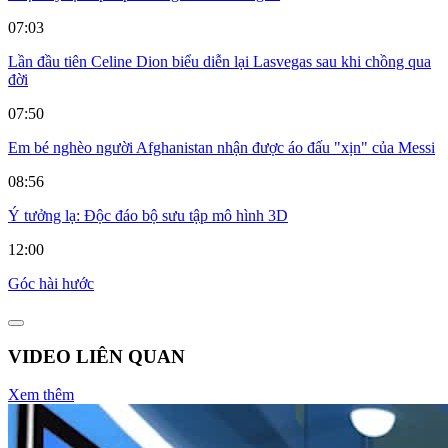
07:03
Lần đầu tiên Celine Dion biểu diễn lại Lasvegas sau khi chồng qua
đời
07:50
Em bé nghèo người Afghanistan nhận được áo đấu "xịn" của Messi
08:56
Ý tưởng lạ: Độc đáo bộ sưu tập mô hình 3D
12:00
Góc hài hước
VIDEO LIÊN QUAN
Xem thêm