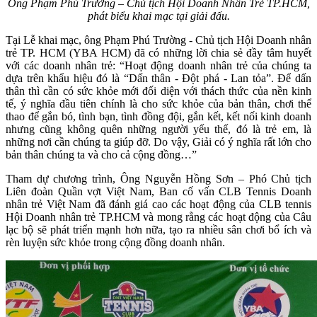
Ông Phạm Phú Trường – Chủ tịch Hội Doanh Nhân Trẻ TP.HCM,
phát biểu khai mạc tại giải đấu.
Tại Lễ khai mạc, ông Phạm Phú Trường - Chủ tịch Hội Doanh nhân
trẻ TP. HCM (YBA HCM) đã có những lời chia sẻ đầy tâm huyết
với các doanh nhân trẻ: “Hoạt động doanh nhân trẻ của chúng ta
dựa trên khẩu hiệu đó là “Dấn thân - Đột phá - Lan tỏa”. Để dấn
thân thì cần có sức khỏe mới đối diện với thách thức của nền kinh
tế, ý nghĩa đầu tiên chính là cho sức khỏe của bản thân, chơi thể
thao để gắn bó, tình bạn, tình đồng đội, gắn kết, kết nối kinh doanh
nhưng cũng không quên những người yếu thế, đó là trẻ em, là
những nơi cần chúng ta giúp đỡ. Do vậy, Giải có ý nghĩa rất lớn cho
bản thân chúng ta và cho cả cộng đồng…”
Tham dự chương trình, Ông Nguyễn Hồng Sơn – Phó Chủ tịch
Liên đoàn Quần vợt Việt Nam, Ban cố vấn CLB Tennis Doanh
nhân trẻ Việt Nam đã đánh giá cao các hoạt động của CLB tennis
Hội Doanh nhân trẻ TP.HCM và mong rằng các hoạt động của Câu
lạc bộ sẽ phát triển mạnh hơn nữa, tạo ra nhiều sân chơi bổ ích và
rèn luyện sức khỏe trong cộng đồng doanh nhân.