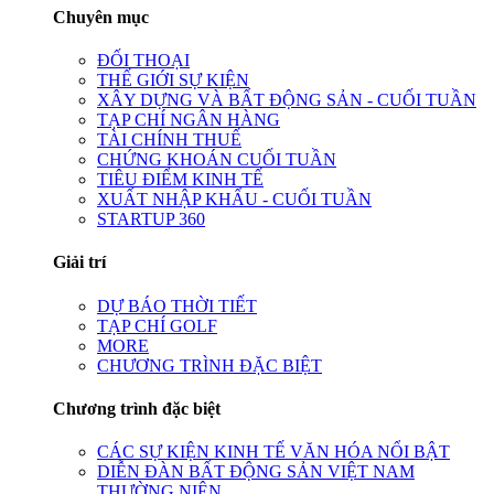
Chuyên mục
ĐỐI THOẠI
THẾ GIỚI SỰ KIỆN
XÂY DỰNG VÀ BẤT ĐỘNG SẢN - CUỐI TUẦN
TẠP CHÍ NGÂN HÀNG
TÀI CHÍNH THUẾ
CHỨNG KHOÁN CUỐI TUẦN
TIÊU ĐIỂM KINH TẾ
XUẤT NHẬP KHẨU - CUỐI TUẦN
STARTUP 360
Giải trí
DỰ BÁO THỜI TIẾT
TẠP CHÍ GOLF
MORE
CHƯƠNG TRÌNH ĐẶC BIỆT
Chương trình đặc biệt
CÁC SỰ KIỆN KINH TẾ VĂN HÓA NỔI BẬT
DIỄN ĐÀN BẤT ĐỘNG SẢN VIỆT NAM
THƯỜNG NIÊN