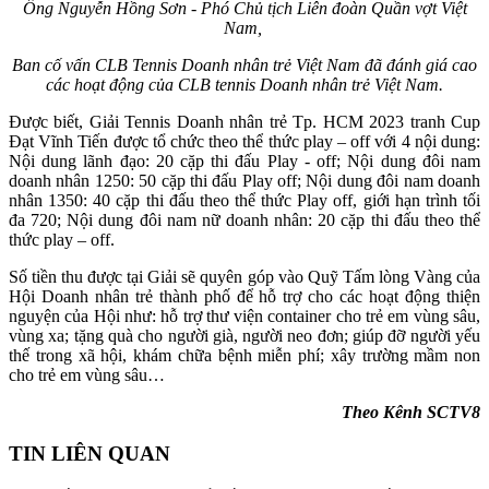
Ông Nguyễn Hồng Sơn - Phó Chủ tịch Liên đoàn Quần vợt Việt
Nam,
Ban cố vấn CLB Tennis Doanh nhân trẻ Việt Nam đã đánh giá cao
các hoạt động của CLB tennis Doanh nhân trẻ Việt Nam.
Được biết, Giải Tennis Doanh nhân trẻ Tp. HCM 2023 tranh Cup
Đạt Vĩnh Tiến được tổ chức theo thể thức play – off với 4 nội dung:
Nội dung lãnh đạo: 20 cặp thi đấu Play - off; Nội dung đôi nam
doanh nhân 1250: 50 cặp thi đấu Play off; Nội dung đôi nam doanh
nhân 1350: 40 cặp thi đấu theo thể thức Play off, giới hạn trình tối
đa 720; Nội dung đôi nam nữ doanh nhân: 20 cặp thi đấu theo thể
thức play – off.
Số tiền thu được tại Giải sẽ quyên góp vào Quỹ Tấm lòng Vàng của
Hội Doanh nhân trẻ thành phố để hỗ trợ cho các hoạt động thiện
nguyện của Hội như: hỗ trợ thư viện container cho trẻ em vùng sâu,
vùng xa; tặng quà cho người già, người neo đơn; giúp đỡ người yếu
thế trong xã hội, khám chữa bệnh miễn phí; xây trường mầm non
cho trẻ em vùng sâu…
Theo Kênh SCTV8
TIN LIÊN QUAN