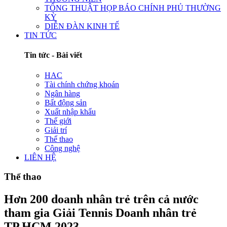
TỔNG THUẬT HỌP BÁO CHÍNH PHỦ THƯỜNG
KỲ
DIỄN ĐÀN KINH TẾ
TIN TỨC
Tin tức - Bài viết
HAC
Tài chính chứng khoán
Ngân hàng
Bất động sản
Xuất nhập khẩu
Thế giới
Giải trí
Thể thao
Công nghệ
LIÊN HỆ
Thể thao
Hơn 200 doanh nhân trẻ trên cả nước
tham gia Giải Tennis Doanh nhân trẻ
TP.HCM 2023