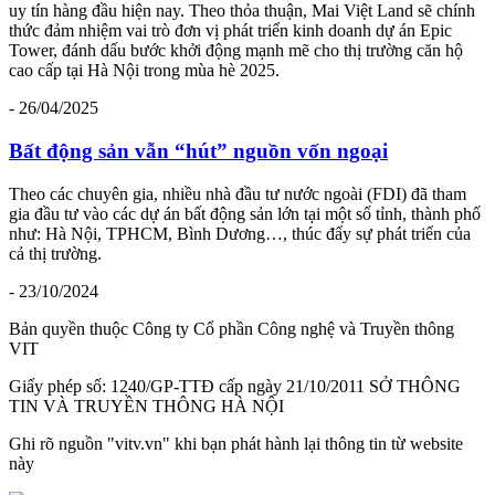
uy tín hàng đầu hiện nay. Theo thỏa thuận, Mai Việt Land sẽ chính
thức đảm nhiệm vai trò đơn vị phát triển kinh doanh dự án Epic
Tower, đánh dấu bước khởi động mạnh mẽ cho thị trường căn hộ
cao cấp tại Hà Nội trong mùa hè 2025.
- 26/04/2025
Bất động sản vẫn “hút” nguồn vốn ngoại
Theo các chuyên gia, nhiều nhà đầu tư nước ngoài (FDI) đã tham
gia đầu tư vào các dự án bất động sản lớn tại một số tỉnh, thành phố
như: Hà Nội, TPHCM, Bình Dương…, thúc đẩy sự phát triển của
cả thị trường.
- 23/10/2024
Bản quyền thuộc Công ty Cổ phần Công nghệ và Truyền thông
VIT
Giấy phép số: 1240/GP-TTĐ cấp ngày 21/10/2011 SỞ THÔNG
TIN VÀ TRUYỀN THÔNG HÀ NỘI
Ghi rõ nguồn "vitv.vn" khi bạn phát hành lại thông tin từ website
này