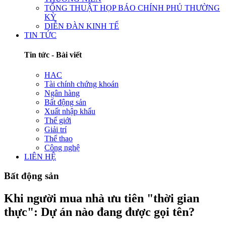
TỔNG THUẬT HỌP BÁO CHÍNH PHỦ THƯỜNG
KỲ
DIỄN ĐÀN KINH TẾ
TIN TỨC
Tin tức - Bài viết
HAC
Tài chính chứng khoán
Ngân hàng
Bất động sản
Xuất nhập khẩu
Thế giới
Giải trí
Thể thao
Công nghệ
LIÊN HỆ
Bất động sản
Khi người mua nhà ưu tiên "thời gian
thực": Dự án nào đang được gọi tên?