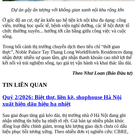
Dự án gây ấn tượng với không gian xanh nội khu rộng lớn
Ở góc độ an cư, dự án kiến tạo hệ tiện ích nội khu đa dạng: công
viên, trường học quốc tế, bệnh viện nghỉ dưỡng, các lễ hội được tổ
chức thường xuyên... hướng tới cân bằng giữa công việc và cuộc
sống.
Trong bối cảnh thị trường chuyển dịch theo tiêu chí “thời gian
thực”, Noble Palace Tay Thang Long WorldHotels Residences đang
nhận được nhiều sự quan tâm, ghi nhận thanh khoản cao nhờ lợi thế
kết nối và trải nghiệm sống, tạo giá trị vận hành và khai thác lâu dài.
Theo Như Loan (Báo Đầu tư)
TIN LIÊN QUAN
Quý 2/2026: Biệt thự, liền kề, shophouse Hà Nội
xuất hiện dấu hiệu hạ nhiệt
Sau giai đoạn tăng giá kéo dài, thị trường nhà ở Hà Nội đang ghi
nhận những tín hiệu hạ nhiệt rõ rệt. Giá bán tại nhiều phân khúc
đồng loạt điều chỉnh giảm, trong khi lượng giao dịch chưa có dấu
hiệu phục hồi tương xứng. Theo nhiều đơn vị nghiên cứu: CBRE,