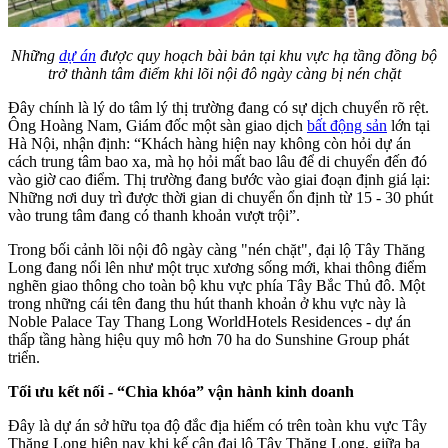
Những
dự án
được quy hoạch bài bản tại khu vực hạ tầng đồng bộ
trở thành tâm điểm khi lõi nội đô ngày càng bị nén chặt
Đây chính là lý do tâm lý thị trường đang có sự dịch chuyển rõ rệt.
Ông Hoàng Nam, Giám đốc một sàn giao dịch
bất động sản
lớn tại
Hà Nội, nhận định: “Khách hàng hiện nay không còn hỏi dự án
cách trung tâm bao xa, mà họ hỏi mất bao lâu để di chuyển đến đó
vào giờ cao điểm. Thị trường đang bước vào giai đoạn định giá lại:
Những nơi duy trì được thời gian di chuyển ổn định từ 15 - 30 phút
vào trung tâm đang có thanh khoản vượt trội”.
Trong bối cảnh lõi nội đô ngày càng "nén chặt", đại lộ Tây Thăng
Long đang nổi lên như một trục xương sống mới, khai thông điểm
nghẽn giao thông cho toàn bộ khu vực phía Tây Bắc Thủ đô. Một
trong những cái tên đang thu hút thanh khoản ở khu vực này là
Noble Palace Tay Thang Long WorldHotels Residences - dự án
thấp tầng hàng hiệu quy mô hơn 70 ha do Sunshine Group phát
triển.
Tối ưu kết nối - “Chìa khóa” vận hành kinh doanh
Đây là dự án sở hữu tọa độ đắc địa hiếm có trên toàn khu vực Tây
Thăng Long hiện nay khi kế cận đại lộ Tây Thăng Long, giữa ba