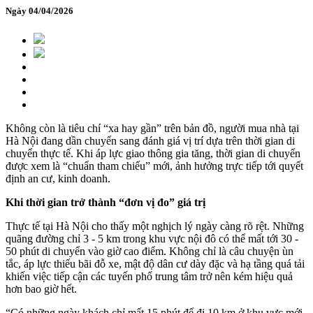
Ngày 04/04/2026
Không còn là tiêu chí “xa hay gần” trên bản đồ, người mua nhà tại
Hà Nội đang dần chuyển sang đánh giá vị trí dựa trên thời gian di
chuyển thực tế. Khi áp lực giao thông gia tăng, thời gian di chuyển
được xem là “chuẩn tham chiếu” mới, ảnh hưởng trực tiếp tới quyết
định an cư, kinh doanh.
Khi thời gian trở thành “đơn vị đo” giá trị
Thực tế tại Hà Nội cho thấy một nghịch lý ngày càng rõ rệt. Những
quãng đường chỉ 3 - 5 km trong khu vực nội đô có thể mất tới 30 -
50 phút di chuyển vào giờ cao điểm. Không chỉ là câu chuyện ùn
tắc, áp lực thiếu bãi đỗ xe, mật độ dân cư dày đặc và hạ tầng quá tải
khiến việc tiếp cận các tuyến phố trung tâm trở nên kém hiệu quả
hơn bao giờ hết.
“Có những ngày khách chỉ mất 15 phút để đi 10 km ở khu vực mới,