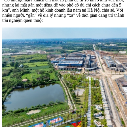
nhưng lại mất gần một tiếng để vào phố cổ dù chỉ cách chưa đến 5
km”, anh Minh, một hộ kinh doanh lâu năm tại Hà Nội chia sẻ. Với
nhiều người, “gần” về địa lý nhưng “xa” về thời gian đang trở thành
trải nghiệm quen thuộc.