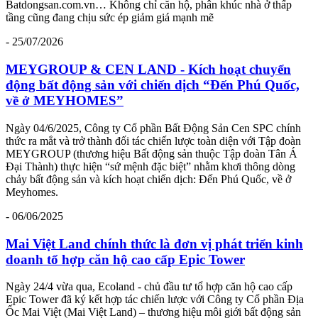
Batdongsan.com.vn… Không chỉ căn hộ, phân khúc nhà ở thấp
tầng cũng đang chịu sức ép giảm giá mạnh mẽ
- 25/07/2026
MEYGROUP & CEN LAND - Kích hoạt chuyển
động bất động sản với chiến dịch “Đến Phú Quốc,
về ở MEYHOMES”
Ngày 04/6/2025, Công ty Cổ phần Bất Động Sản Cen SPC chính
thức ra mắt và trở thành đối tác chiến lược toàn diện với Tập đoàn
MEYGROUP (thương hiệu Bất động sản thuộc Tập đoàn Tân Á
Đại Thành) thực hiện “sứ mệnh đặc biệt” nhằm khơi thông dòng
chảy bất động sản và kích hoạt chiến dịch: Đến Phú Quốc, về ở
Meyhomes.
- 06/06/2025
Mai Việt Land chính thức là đơn vị phát triển kinh
doanh tổ hợp căn hộ cao cấp Epic Tower
Ngày 24/4 vừa qua, Ecoland - chủ đầu tư tổ hợp căn hộ cao cấp
Epic Tower đã ký kết hợp tác chiến lược với Công ty Cổ phần Địa
Ốc Mai Việt (Mai Việt Land) – thương hiệu môi giới bất động sản