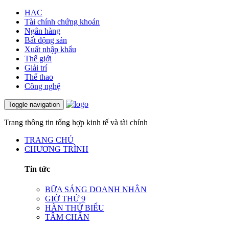
HAC
Tài chính chứng khoán
Ngân hàng
Bất động sản
Xuất nhập khẩu
Thế giới
Giải trí
Thể thao
Công nghệ
Toggle navigation
Trang thông tin tổng hợp kinh tế và tài chính
TRANG CHỦ
CHƯƠNG TRÌNH
Tin tức
BỮA SÁNG DOANH NHÂN
GIỜ THỨ 9
HÀN THỬ BIỂU
TÂM CHẤN