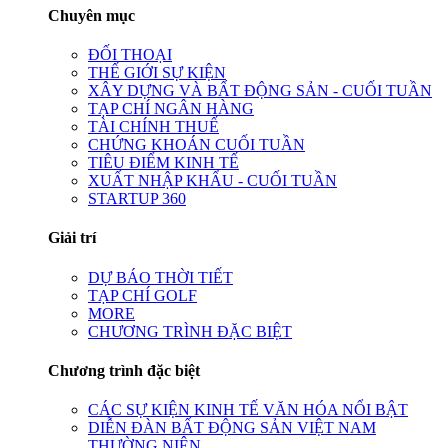
Chuyên mục
ĐỐI THOẠI
THẾ GIỚI SỰ KIỆN
XÂY DỰNG VÀ BẤT ĐỘNG SẢN - CUỐI TUẦN
TẠP CHÍ NGÂN HÀNG
TÀI CHÍNH THUẾ
CHỨNG KHOÁN CUỐI TUẦN
TIÊU ĐIỂM KINH TẾ
XUẤT NHẬP KHẨU - CUỐI TUẦN
STARTUP 360
Giải trí
DỰ BÁO THỜI TIẾT
TẠP CHÍ GOLF
MORE
CHƯƠNG TRÌNH ĐẶC BIỆT
Chương trình đặc biệt
CÁC SỰ KIỆN KINH TẾ VĂN HÓA NỔI BẬT
DIỄN ĐÀN BẤT ĐỘNG SẢN VIỆT NAM
THƯỜNG NIÊN