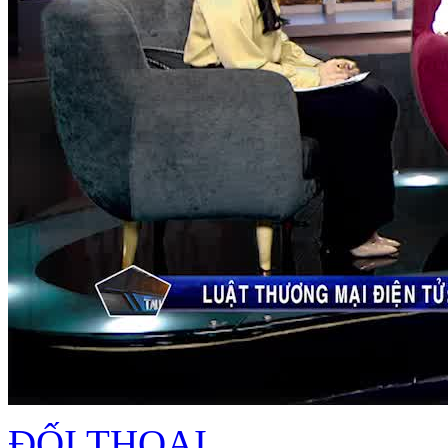
ĐỐI THOẠI