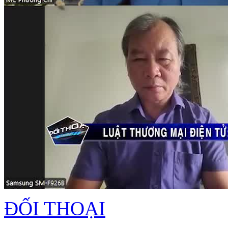
ĐỐI THOẠI