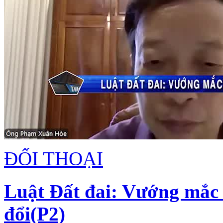
ĐỐI THOẠI
Luật Đất đai: Vướng mắc t
đổi(P2)