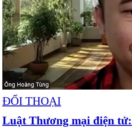
ĐỐI THOẠI
Luật Thương mại điện tử: