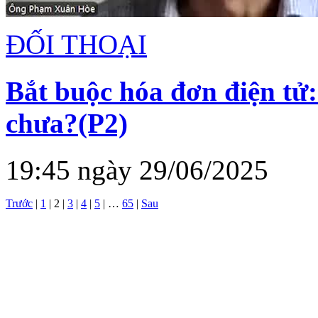
ĐỐI THOẠI
Bắt buộc hóa đơn điện tử
chưa?(P2)
19:45 ngày 29/06/2025
Trước
|
1
|
2
|
3
|
4
|
5
|
…
65
|
Sau