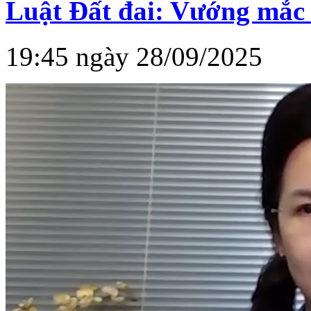
Luật Đất đai: Vướng mắc t
19:45 ngày 28/09/2025