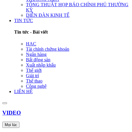
TỔNG THUẬT HỌP BÁO CHÍNH PHỦ THƯỜNG
KỲ
DIỄN ĐÀN KINH TẾ
TIN TỨC
Tin tức - Bài viết
HAC
Tài chính chứng khoán
Ngân hàng
Bất động sản
Xuất nhập khẩu
Thế giới
Giải trí
Thể thao
Công nghệ
LIÊN HỆ
VIDEO
Mọi lúc