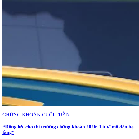
CHỨNG KHOÁN CUỐI TUẦN
“Động lực cho thị trường chứng khoán 2026: Từ vĩ mô đến hạ
tầng”