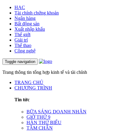
HAC
Tài chính chứng khoán
Ngân hàng
Bất động sản
Xuất nhập khẩu
Thế giới
Giải trí
Thể thao
Công nghệ
Toggle navigation
Trang thông tin tổng hợp kinh tế và tài chính
TRANG CHỦ
CHƯƠNG TRÌNH
Tin tức
BỮA SÁNG DOANH NHÂN
GIỜ THỨ 9
HÀN THỬ BIỂU
TÂM CHẤN