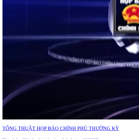
TỔNG THUẬT HỌP BÁO CHÍNH PHỦ THƯỜNG KỲ