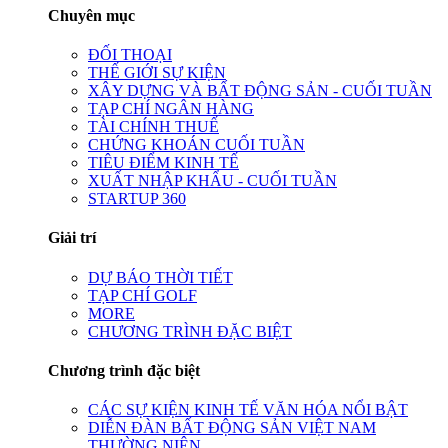
Chuyên mục
ĐỐI THOẠI
THẾ GIỚI SỰ KIỆN
XÂY DỰNG VÀ BẤT ĐỘNG SẢN - CUỐI TUẦN
TẠP CHÍ NGÂN HÀNG
TÀI CHÍNH THUẾ
CHỨNG KHOÁN CUỐI TUẦN
TIÊU ĐIỂM KINH TẾ
XUẤT NHẬP KHẨU - CUỐI TUẦN
STARTUP 360
Giải trí
DỰ BÁO THỜI TIẾT
TẠP CHÍ GOLF
MORE
CHƯƠNG TRÌNH ĐẶC BIỆT
Chương trình đặc biệt
CÁC SỰ KIỆN KINH TẾ VĂN HÓA NỔI BẬT
DIỄN ĐÀN BẤT ĐỘNG SẢN VIỆT NAM
THƯỜNG NIÊN