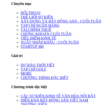
Chuyên mục
ĐỐI THOẠI
THẾ GIỚI SỰ KIỆN
XÂY DỰNG VÀ BẤT ĐỘNG SẢN - CUỐI TUẦN
TẠP CHÍ NGÂN HÀNG
TÀI CHÍNH THUẾ
CHỨNG KHOÁN CUỐI TUẦN
TIÊU ĐIỂM KINH TẾ
XUẤT NHẬP KHẨU - CUỐI TUẦN
STARTUP 360
Giải trí
DỰ BÁO THỜI TIẾT
TẠP CHÍ GOLF
MORE
CHƯƠNG TRÌNH ĐẶC BIỆT
Chương trình đặc biệt
CÁC SỰ KIỆN KINH TẾ VĂN HÓA NỔI BẬT
DIỄN ĐÀN BẤT ĐỘNG SẢN VIỆT NAM
THƯỜNG NIÊN