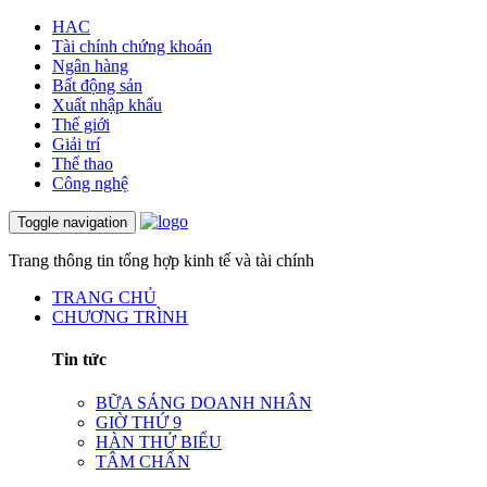
HAC
Tài chính chứng khoán
Ngân hàng
Bất động sản
Xuất nhập khẩu
Thế giới
Giải trí
Thể thao
Công nghệ
Toggle navigation
Trang thông tin tổng hợp kinh tế và tài chính
TRANG CHỦ
CHƯƠNG TRÌNH
Tin tức
BỮA SÁNG DOANH NHÂN
GIỜ THỨ 9
HÀN THỬ BIỂU
TÂM CHẤN