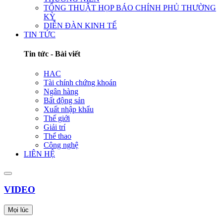
TỔNG THUẬT HỌP BÁO CHÍNH PHỦ THƯỜNG
KỲ
DIỄN ĐÀN KINH TẾ
TIN TỨC
Tin tức - Bài viết
HAC
Tài chính chứng khoán
Ngân hàng
Bất động sản
Xuất nhập khẩu
Thế giới
Giải trí
Thể thao
Công nghệ
LIÊN HỆ
VIDEO
Mọi lúc