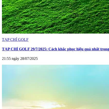
TẠP CHÍ GOLF
TẠP CHÍ GOLF 29/7/2025: Cách khắc phục hiệu quả nhất trong 
21:55 ngày 28/07/2025