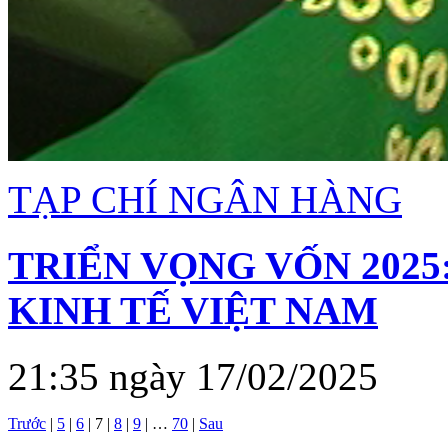
TẠP CHÍ NGÂN HÀNG
TRIỂN VỌNG VỐN 2025
KINH TẾ VIỆT NAM
21:35 ngày 17/02/2025
Trước
|
5
|
6
|
7
|
8
|
9
|
…
70
|
Sau